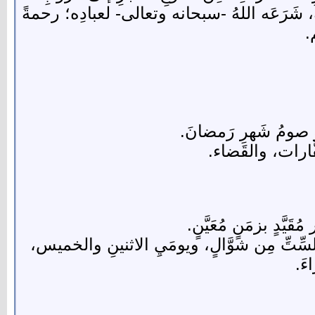
ةِ، شَرَعَه اللهُ -سبحانه وتعالى- لعبادِه؛ رحمةً
.
و صومُ شَهرِ رَمضانَ.
َّارات، والقَضاء.
ّدٍ بزمَنٍ مُعَيَّنٍ.
لسِّتِّ مِن شوَّالٍ، ويومَيِ الاثنينِ والخميس،
ءَ.