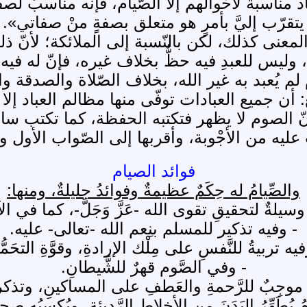
 مناسبة لأحْوالهم إلا الصّيام، فإنه مناسبٌ لصفة
يتقرّب إليَّ بأمرٍ هو متعلق بصفةٍ منْ صفاتي».
لمعنى كذلك، لكن بالنّسبة إلى الملائكة؛ لأنّ ذل
، وليس للعبدِ فيه حظٌّ بخلاف غيره، فإنّ له فيه 
ام لم يُعبد به غير الله، بخلاف الصّلاة والصدقة
: أن جميع العبادات توفّى منها مظالم العباد إلا
نّ الصوم لا يظهر فتكتبه الحفظة، كما تكتب سائ
يه من الأجْوبة، وأقربها إلى الصّواب الأول وا
فوائد الصيام
والصِّيامُ له حِكَمٌ عظيمةٌ وفوائدُ جليلةٌ، ومنها:
َ وسيلةٌ لتحقيقِ تقوى الله -عَزَّ وَجَلَّ-، كما في ال
- وفيه تذكير للمسلم بنِعم الله -تعالى- عليه.
يه تربيةُ للنَّفسِ على مِلْك الإرادةِ، وقوَّةِ التحَمُّ
- وفي الصَّوم قهرٌ للشَّيطانِ.
ُ موجِبٌ للرَّحمةِ والعَطفِ على المساكينِ، وتذ
ُ يُطَهِّرُ البَدَنَ من الأخلاطِ الرَّديئةِ، ويُكسِبُه صح