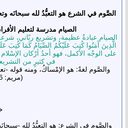
الصَّوم في الشرع هو التعبُّدُ لله سبحانَه وتعا
الصيام مدرسة لتعليم الأفراد
الصيام عبادةٌ عظيمة، وتشريع ربّاني، شرعه الله -
على الوجْه الأكمل، فهو أحدُ أرْكان الإسْلا
في كثيرٍ من التشريعات
والصَّوم لغةً: هو الإمْساكُ، ومنه قوله -تعالى-: {فَإِمَّ
(مريم: 26). أي: نذرت إمْساكاً عن الكلام، فلنْ أكلم اليوم إنْسَياً.
خ
والصَّوم في الشرع: هو التعبُّدُ لله -سبحانَه 