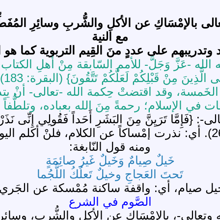
لى بالإمْسَاكِ عن الأكلِ والشُّربِ وسائِرِ المُفَط
مع النية
 وتدريبهم على عددٍ منَ القِيم التربوية كما هو 
عَزَّ وَجَلَّ- للأمم السّابقة مِنْ أهلِ الكتاب وغير
الَّ
م الخَمسة، وقد اقتضتْ حِكمة الله -تعالى- أنْ ي
 في الإسلام؛ رحمةً مِنَ الله بعباده، وتلطُّفاً 
ا تَرَيِنَّ مِنَ البَشَرِ أَحَداً فَقُولِي إِنِّى نَذَرْتُ لِلر
ومنه قول النّابغة:
خَيلٌ صِيامٌ وَخَيلٌ غَيرُ صائِمَةٍ
تَحتَ العَجاجِ وخيلٌ تَعلُكُ اللُّجُما
يل صيام، أي: واقفة ساكنة مُمْسكة عن الجَري.
الصَّوم في الشرع
وتعالى-، بالإمْسَاكِ عن الأكلِ والشُّربِ، وسائِرِ 