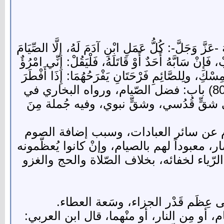
َلَّ-: كُلُّ عَمَلِ ابْنِ آدَمَ لَهُ، إِلَّا الصِّيَامَ
فَإِنْ سَابَّهُ أَحَدٌ أَوْ قَاتَلَهُ، فَلْيَقُلْ: إِنِّي امْرُؤٌ
ِسْكِ، ولِلصَّائِمِ فَرْحَتَانِ يَفْرَحُهُمَا: إِذَا أَفْطَرَ
فَرِحَ بِفِطْرِهِ، وَإِذَا لَقِيَ رَبَّهُ فَرِحَ بِصَوْمِهِ»، الحديث رواه مسلم في كتاب الصيام (2/806-807) باب: فضل الصّيام، ورواه البخاري في
لى شقٍّ قُدُسي، وشقٍّ نبوي، وفيه جُملة مِنَ
لصّيام عن سائر العبادات، وسبب إضافة الصوم
ار، معبوداً لهم بالصيام، وإنْ كانوا يُعظّمونه
لرّياء لخفائه، بخلاف الصّلاة والحج والغزو
ضى عِظَم قَدْر الجزاء، وسَعة العطاء.
ام، أو مِن النار، أو منْهما، قال ابن العربي: