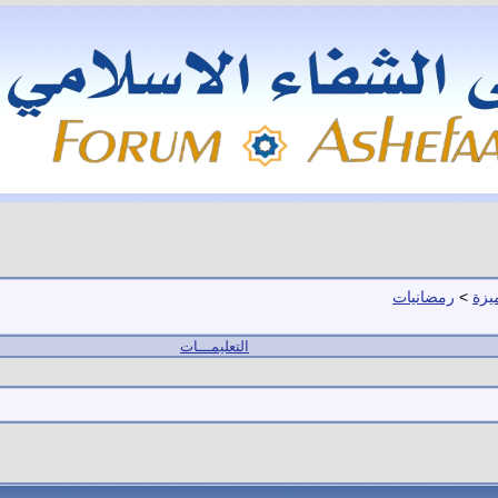
يزة
>
رمضانيات
التعليمـــات