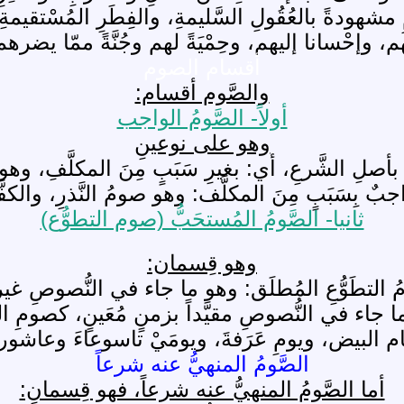
 مشهودةً بالعُقُولِ السَّليمةِ، والفِطَرِ المُسْتقيم
م، وإحْسانا إليهم، وحِمْيَةً لهم وجُنَّةً ممّا يضرهم
أقسام الصوم
والصَّوم أقسام:
أولاً- الصَّومُ الواجب
وهو على نوعينِ
أصلِ الشَّرعِ، أي: بغيرِ سَبَبٍ مِنَ المكلَّفِ، وه
جبٌ بِسَبَبٍ مِنَ المكلَّف: وهو صومُ النَّذرِ، والكف
ثانيا- الصَّومُ المُستحَبُّ (صوم التطوُّع)
وهو قِسمان:
تطَوُّعِ المُطلَق: وهو ما جاء في النُّصوصِ غير مُقَيَ
ا جاء في النُّصوصِ مقيَّداً بزمنٍ مُعَينٍ، كصومِ ا
م البيض، ويومِ عَرَفةَ، ويومَيْ تاسوعاءَ وعاشورا
الصَّومُ المنهيُّ عنه شرعاً
أما الصَّومُ المنهيُّ عنه شرعاً، فهو قِسمانِ: