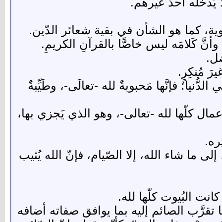
ا يَدخله أحدٌ غيرهم.
وية، كما هو الشأن في بقية شعائر الدّين.
ُ، وأنَّ كَلامَه ليس خاصًّا بالقرآنِ الكريمِ.
ضل.
َ مُنكِرٍ.
الدُّنيا؛ فإنَّها مَحبوبةٌ لله -تعالَى-، وطَيِّبةٌ
لأعمال كلّها لله -تعالى-، وهو الذي يَجزي بها،
ره.
ى ما شاء الله، إلا الصّيام، فإنّ الله يُثيب
نت البُيوت كلّها لله.
 تقرَّب الصائم إليه بما يوافق صفاته أضافه