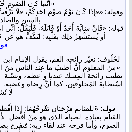
«إنَّما كان الصّوم جُ
وقوله: «فَإِذَا كَانَ يَوْمُ صَوْمِ أَحَدِكُمْ، ف
بالسّين والصاد
قوله: «فَإِنْ سَابَّهُ أَحَدٌ أَوْ قَاتَلَهُ، فَلْيَقُلْ: إِ
أو يَستشْعِرْ ذلِك بقَلْبِه؛ ليَكُفَّ هو عن خَ
قوله
الخُلُوف: تغيّر رائحة الفم، يقول الإمام ابن 
«مِنَ المعلوم أنَّ أطيبَ ما عند الناس منَ ا
بطيبِ رائحة المِسك عندنا وأعظم، ونِسْبة اسْ
اسْتطابة المَخلوقين، كما أنَّ رِضاه وغضبه، و
لا تُ
قوله: «َللصّائم فرْحَتَانِ يَفْرَحُهُمَا: إِذَا أَفْ
القيام بعبادة الصيام الذي هو منْ أفضل الأع
الصوم، وأما فرحه عند لقاء ربه: فيفرح بصومه