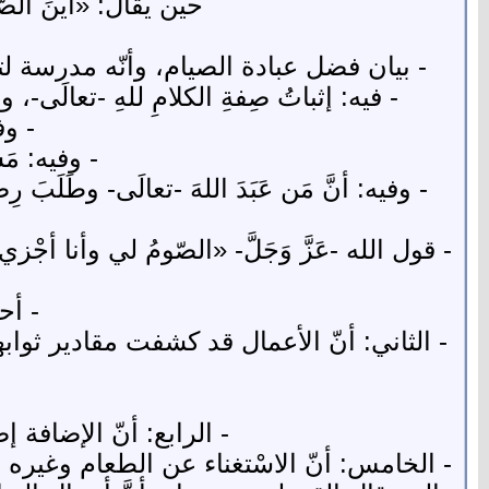
حين يقال: «أينَ الصَّ
- بيان فضل عبادة الصيام، وأنّه مدرسة لتع
- فيه: إثباتُ صِفةِ الكلامِ للهِ -تعالَى-، وأن
- وف
- وفيه: مَش
- وفيه: أنَّ مَن عَبَدَ اللهَ -تعالَى- وطَلَبَ رِضا
- قول الله -عَزَّ وَجَلَّ- «الصّومُ لي وأنا أج
- أح
- الثاني: أنّ الأعمال قد كشفت مقادير ثوابها 
- الرابع: أنّ الإضافة 
- الخامس: أنّ الاسْتغناء عن الطعام وغيره م