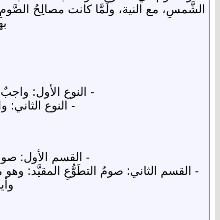
الشَّمسِ، مع النية، ولَمَّا كانت مصالِحُ الصَّومِ
به
- النوع الأول: واجبٌ ب
- النوع الثاني: وا
- القسم الأول: صومُ ال
- القسم الثاني: صومُ التطَوُّعِ المقيَّد: وهو م
وأيا