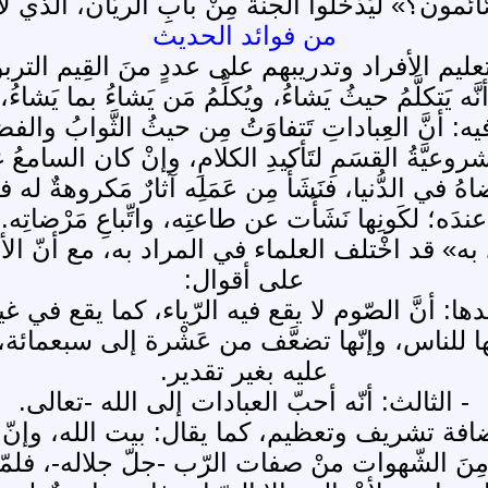
ائمون؟» ليَدْخلوا الجنة مِنْ بابِ الريَّان، الذي ل
من فوائد الحديث
ليم الأفراد وتدريبهم على عددٍ منَ القِيم الترب
َّه يَتكلَّمُ حيثُ يَشاءُ، ويُكلِّمُ مَن يَشاءُ بما يَشاء
يه: أنَّ العِباداتِ تَتفاوَتُ مِن حيثُ الثَّوابُ والف
روعيَّةُ القسَمِ لتَأكيدِ الكلامِ، وإنْ كان السامعُ غير
هُ في الدُّنيا، فنَشَأَ مِن عَمَلِه آثارٌ مَكروهةٌ له في 
عندَه؛ لكَونِها نَشَأَت عن طاعتِه، واتِّباعِ مَرْضاتِه.
ْزي به» قد اخْتلف العلماء في المراد به، مع أنّ ا
على أقوال:
دها: أنَّ الصّوم لا يقع فيه الرّياء، كما يقع في غي
للناس، وإنّها تضعَّف من عَشْرة إلى سبعمائة، إل
عليه بغير تقدير.
- الثالث: أنّه أحبّ العبادات إلى الله -تعالى.
إضافة تشريف وتعظيم، كما يقال: بيت الله، وإنّ كا
ِنَ الشّهوات منْ صفات الرّب -جلّ جلاله-، فلمّا