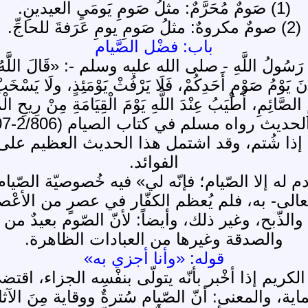
(1) صَومٌ مُحَرَّمٌ: مثلُ صَومِ يَومَيِ العيدينِ.
(2) صومٌ مكروهٌ: مثلُ صَومِ يومِ عَرَفةَ للحاجِّ.
باب: فضْل الصَّيام
ولُ اللَّهِ - صلى الله عليه وسلم -: «قَالَ اللَّهُ -عَزَّ وَج
َانَ يَوْمُ صَوْمِ أَحَدِكُمْ، فَلَا يَرْفُثْ يَوْمَئِذٍ، ولَا يَسْخَبْ، 
صَّائِمِ، أَطْيَبُ عِنْدَ اللَّهِ يَوْمَ الْقِيَامَةِ مِنْ رِيحِ الْم
نّي صائم، إذا شُتم، وقد اشتمل هذا الحديث العظيم ع
الفوائد.
بن آدم له إلا الصّيام؛ فإنّه لي» فيه خُصوصيّة ا
ه -تعالى- به، فلم يُعظم الكفّار في عصرٍ من الأعْص
ذّبح، وغير ذلك، وأيضاً: لأنّ الصّوم بعيدٌ من ا
والصدقة وغيرها من العبادات الظاهرة.
قوله: «وأنا أجزي به»
لكريم إذا أخْبر بأنّه يتولّى بنفْسِه الجزاء، اقت
ِماية، والمعنى: أنّ الصّيام سُترةٌ ووقاية مِنَ الآث