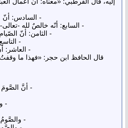
إليه، قال القرطبي: «معناه: أنَّ أعمال العباد
- السادس: أنّ ا
- السابع: أنّه خالصٌ لله -تعالى-
- الثامن: أنّ الصّي
- التاسع
- العاشر: أ
قال الحافظ ابن حجر: «فهذا ما وقفتُ عل
- أنَّ الصَّوم
- وف
- والصَّوم
- والصَّوم