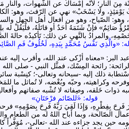
نّة مِنَ النار؛ لأنّه إمْسَاكٌ عن الشّهوات، والنار 
َلَا يَرْفُثْ يَوْمَئِذٍ، ولَا يَسْخَبْ» نهي عن الرّف
، وهو: الصّياح، وهو من أفعال أهل الجهل والس
نِّي امْرُؤٌ صَائِمٌ» فإنْ شَتَمَهُ أحَدٌ أو قاتَلَهُ، فلْيَقُلْ 
صْمِهِ، والمرادُ بالنَّهيِ عن ذلك: تَأكيدُه حالةَ الصَّو
: «والَّذِي نَفْسُ مُحَمَّدٍ بِيَدِهِ، لَخُلُوفُ فَمِ الصَّائِ
عبد البر: «معناه أزْكى عند الله، وأقرب إليه عن
لرائحة: رائحة المِسْك، فمثَّل النبي - صلى الله
تطابة ذلك إليه -سبحانه وتعالى-؛ كنِسْبة سائر صف
فرحه وكراهيته، وحبّه وبُغْضه، لا تُماثل ما للمَخ
شبه ذوات خَلقه، وصِفاته لا تُشْبه صفاتهم وأفعال
قوله: «َللصّائم فرْحَتَانِ»
طَرَ فَرِحَ بِفِطْرِهِ، وَإِذَا لَقِيَ رَبَّهُ فَرِحَ بِصَ
مال الصّالحة، وبما أباح اللهُ له من الطعام وال
 حين يجد جزاءه عند الله -تعالى-، مُوَفَّراً ك