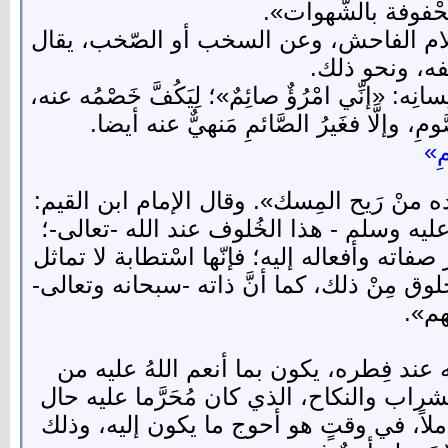
مَحْفوفة بالشّهوات».
ث، وهو: الكلام الفاحش، وعن السخب أو الصّخب، يقال
فه، ونحو ذلك.
له بلِسانِه: «إنِّي امْرُؤٌ صائِمٌ»؛ لِيَكُفَّ خَصْمُه عنه،
مِ، وإلَّا فغَيرُ الصَّائمِ مَنهيٌّ عنه أيضا.
مِ»
ده منْ رَيح المِسك». وقال الإمام ابن القيم:
 عليه وسلم - هذا الخُلوف عند الله -تعالى-؛
اته وأفعاله إليه؛ فإنّها اسْتطابة لا تماثل
لوق مِنْ ذلك، كما أنَّ ذاته -سبحانه وتعالى-
هم».
وْمِهِ» فرحه عند فِطره، يكون بما أنعم اللهُ عليه من
شراب والنكاح، الذي كان مُحَرَّما عليه حال
املاً، في وقتٍ هو أحوج ما يكون إليه، وذلك