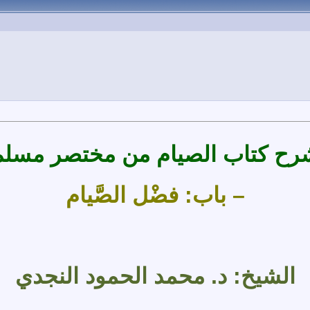
رح كتاب الصيام من مختصر مسلم
– باب: فضْل الصَّيام
الشيخ: د. محمد الحمود النجدي