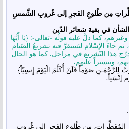
ِّراتِ مِن طُلوعِ الفَجرِ إلى غُروبِ الشَّمسِ
الشأن في بقية شعائر الدّين
هم، كما دلَّ عليه قولُه -تعالى-: {يَا أَيُّهَا
ذِينَ آَمَنُوا كُتِبَ عَلَيْكُمُ الصِّيَامُ كَمَا كُتِبَ عَلَى الَّذِينَ مِنْ قَبْلِكُمْ لَعَلَّكُمْ تَتَّقُونَ} (البقرة: 183)، ثم جاءَ الإسْلام ليَستقرَّ فيه تشريعُ الصّيام
تدرّج هذا التّشريع في مراحل، كما هو الحال
بهم، وتيسيراً عليهم.
َّحْمَـنِ صَوْماً فَلَنْ أُكَلِّمَ الْيَوْمَ إِنسِيّاً}
المُفَطِّراتِ، مِن طُلوعِ الفَجرِ إلى غُروبِ