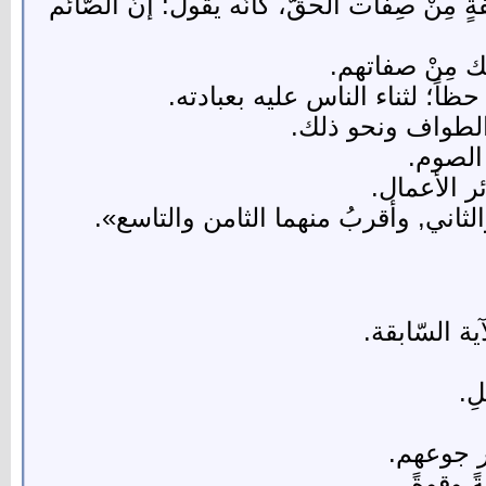
ٍ مِنْ صِفات الحقّ، كأنّه يقول: إنّ الصّائم
ك مِنْ صفاتهم.
حظاً؛ لثناء الناس عليه بعبادته.
 والطواف ونحو ذلك.
 الصوم.
ر الأعمال.
لثاني, وأقربُ منهما الثامن والتاسع».
آية السّابقة.
لِ.
كر جوعهم.
ةً وقوةً.