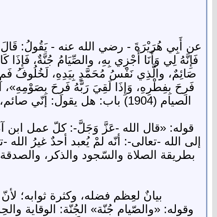
عن أَبِي هُرَيْرَةَ - رضي الله عنه - يَقُولُ: قَالَ رَسُ
فَإِنَّهُ لِي وَأَنَا أَجْزِي بِهِ، والصِّيَامُ جُنَّةٌ، فَإِذَا ك
صَائِمٌ، والَّذِي نَفْسُ مُحَمَّدٍ بِيَدِهِ، لَخُلُوفُ فَمِ ال
الصيام (1904) باب: هل يقول: إ
قوله: «قال الله -عَزَّ وَجَلَّ-: كلّ عمل ا
إلى الله -تعالى-: أنّه لمْ يُعبد أحدٌ غيرُ الل
بطريقة الصلاة والسّجود والذكر، والصدقة وال
بيانٌ لعِظم فضله، وكثرة ثوابه؛ لأنّ ا
وقوله: «والصّيام جُنّة» الجُنّة: الوقاية والح