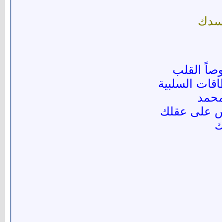
جسدك
صاً القلب
قات السلبية
محمد
س على عقلك
ك