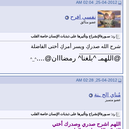
25-04-2012, 02:04 AM
نفسى افرح
عضو متألق
رد: سـورةالإنشراح وتأثيرها على ذبذبات الإنسان خاصة القلب
شرح الله صدركِ ويسر أمركِ أختى الفاضلة
__________________
@اللهمـ ^بلغنا^ رمضااان@....
^_^
25-04-2012, 02:28 AM
مُناي الج ـنة
عضو متميز
رد: سـورةالإنشراح وتأثيرها على ذبذبات الإنسان خاصة القلب
اللهم اشرح صدري وصدرك أختي