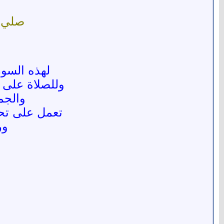
صلي ع
لهذه السور
وللصلاة على 
والجم
تعمل على تح
ور