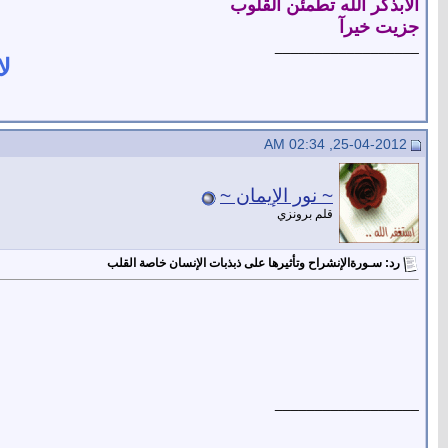
الابذكر الله تطمئن القلوب
جزيت خيرآ
__________________
لا
25-04-2012, 02:34 AM
~ نور الإيمان ~
قلم برونزي
رد: سـورةالإنشراح وتأثيرها على ذبذبات الإنسان خاصة القلب
__________________