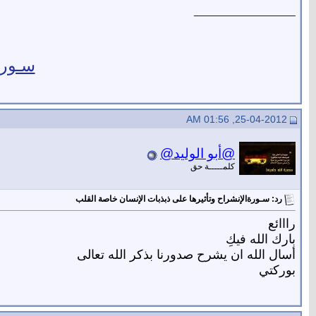
__________________
سـورة
25-04-2012, 01:56 AM
@أبو الوليد@
كلمـــــة حق
رد: سـورةالإنشراح وتأثيرها على ذبذبات الإنسان خاصة القلب
رااائع
بارك الله فيكِ
أسال الله ان يشرح صدورنا بذكر الله تعالى
بوركتي