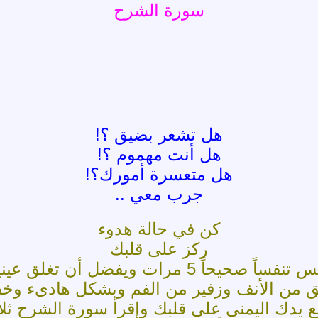
سورة الشرح
هل تشعر بضيق ؟!
هل أنت مهموم ؟!
هل متعسرة أمورك؟!
جرب معي ..
كن في حالة هدوء
ركز على قلبك
نفساً صحيحاً 5 مرات ويفضل أن تغلق عينيك
 من الأنف وزفير من الفم وبشكل هادىء وخ
 يدك اليمنى على قلبك وإقرأ سورة الشرح ثلاثا