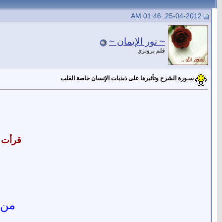
25-04-2012, 01:46 AM
~ نور الإيمان ~
قلم برونزي
سـورة الشرح وتأثيرها على ذبذبات الإنسان خاصة القلب
قرأت ه
من 