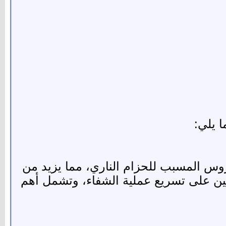
 يلي:
الأرجنين (بالإنجليزية: Arginine) بتحفيز تكاثر الفيروس المسبب للحزام الناري، مما يزيد من
جينين على تسريع عملية الشفاء، وتشمل أهم