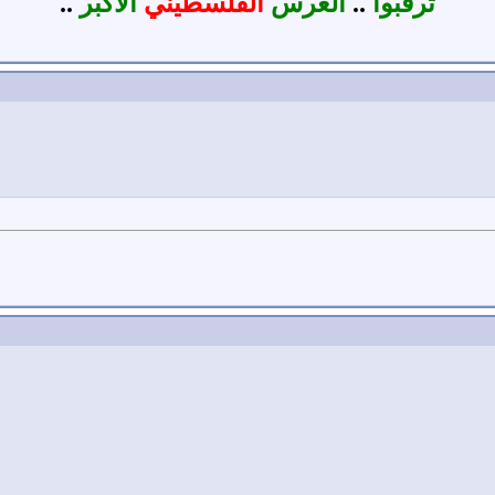
ترقبوا
..
العرس
الفلسطيني
الأكبر
..