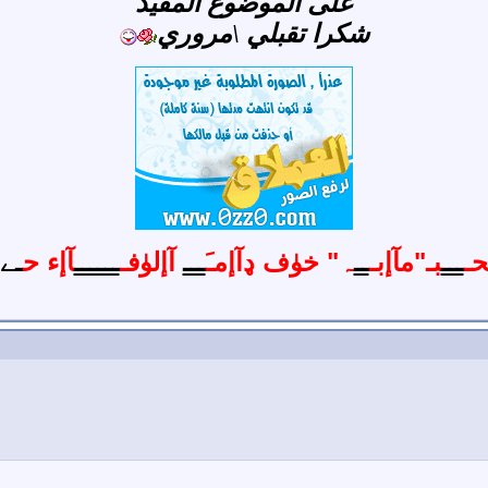
على الموضوع المفيد
شكرا تقبلي \مروري
حـ
ـــ
بـ"مآإبـ
ــ
ہ
" خۈف ډآإمـَ
ـــ
آإلۈفـ
ــــــ
آإء ح
ـے