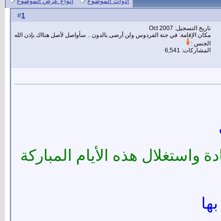
أدوات الموضوع
انواع عرض الموضوع
1
#
تاريخ التسجيل: Oct 2007
مكان الإقامة: في جنة الفردوس ولن أرضى بالدون .. سأواصل لأصل هنااك بإذن الله
الجنس :
المشاركات: 6,541
 واستغلال هذه الأيام المباركة
بها