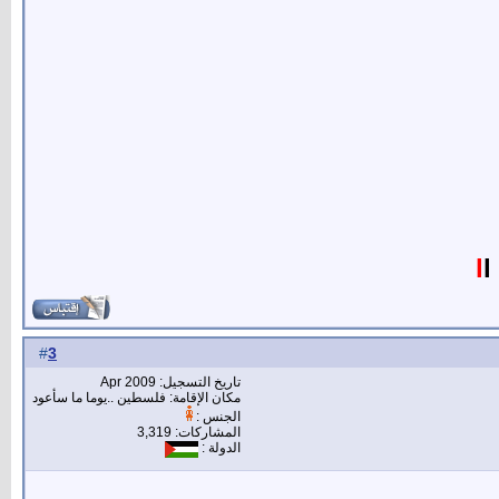
l
l
3
#
تاريخ التسجيل: Apr 2009
مكان الإقامة: فلسطين ..يوما ما سأعود
الجنس :
المشاركات: 3,319
الدولة :