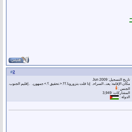
2
#
تاريخ التسجيل: Jun 2009
مكان الإقامة: يعنے السراحہ إذا قلت بتزورونا.؟؟.<.تحقيق ؟.>.جمهوريہ ..إقليم الجنوب.
الجنس :
المشاركات: 3,949
الدولة :