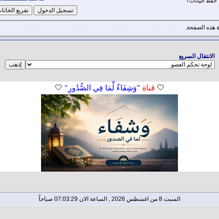
حفظ البيانات؟
هذه الصفحة.
الانتقال السريع
🤍
قناة
"وَشِفَاءٌ لِّمَا فِي الصُّدُورِ"
🤍
السبت 8 من اغسطس 2026 , الساعة الان 07:03:29 صباحاً