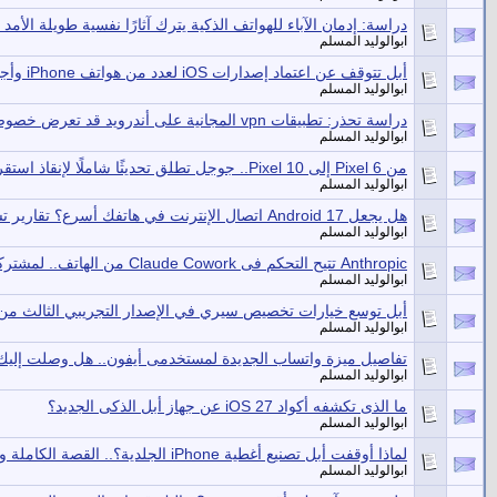
دراسة: إدمان الآباء للهواتف الذكية يترك آثارًا نفسية طويلة الأمد
ابوالوليد المسلم
أبل تتوقف عن اعتماد إصدارات iOS لعدد من هواتف iPhone وأجهزة iPad القديمة
ابوالوليد المسلم
دراسة تحذر: تطبيقات vpn المجانية على أندرويد قد تعرض خصوصيتك للخطر
ابوالوليد المسلم
من Pixel 6 إلى Pixel 10.. جوجل تطلق تحديثًا شاملًا لإنقاذ استقرار هواتفها
ابوالوليد المسلم
هل يجعل Android 17 اتصال الإنترنت في هاتفك أسرع؟ تقارير تشير إلى قفزة كبيرة فى الأداء
ابوالوليد المسلم
Anthropic تتيح التحكم فى Claude Cowork من الهاتف.. لمشتركى Max أولًا
ابوالوليد المسلم
أبل توسع خيارات تخصيص سيري في الإصدار التجريبي الثالث من OS 27
ابوالوليد المسلم
تفاصيل ميزة واتساب الجديدة لمستخدمى أيفون.. هل وصلت إليك
ابوالوليد المسلم
ما الذى تكشفه أكواد iOS 27 عن جهاز أبل الذكى الجديد؟
ابوالوليد المسلم
لماذا أوقفت أبل تصنيع أغطية iPhone الجلدية؟.. القصة الكاملة وراء القرار
ابوالوليد المسلم