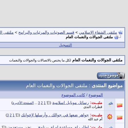
ملتقى الشفاء الإسلامي
>
قسم الصوتيات والمرئيات والبرامج
>
ملتقى ال
ملتقى الجوالات والنغمات العام
التسجيل
ملتقى الجوالات والنغمات العام
لكل ما يختص بالاتصالات والجوالات والنغمات
مواضيع المنتدى
: ملتقى الجوالات والنغمات العام
الموضوع
/
كاتب الموضوع
مثبــت:
رسائل موبايل اسلامية
‏
(
1
2
3
...
الصفحة الأخيرة
)
قطرات الندى
مثبــت:
جواهر ضعها في جوالك ، وأرسلها لإخوانك
‏
)
3
2
1
(
أم عبد الله
مثبــت:
اطلب اي مساعدة او اي برنامج .... نحن مستعدون
‏
1
(