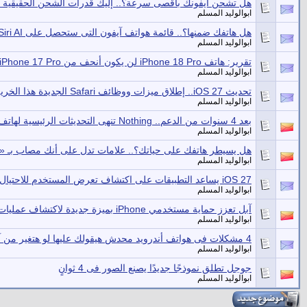
هل تشحن آيفونك بأقصى سرعة؟.. إليك قدرات الشحن الحقيقية ل
ابوالوليد المسلم
هل هاتفك ضمنها؟.. قائمة هواتف آيفون التى ستحصل على Siri AI الجديد
ابوالوليد المسلم
تقرير: هاتف iPhone 18 Pro لن يكون أنحف من iPhone 17 Pro
ابوالوليد المسلم
تحديث iOS 27.. إطلاق ميزات ووظائف Safari الجديدة هذا الخريف
ابوالوليد المسلم
بعد 4 سنوات من الدعم.. Nothing تنهى التحديثات الرئيسية لهاتف Phone 1
ابوالوليد المسلم
هل يسيطر هاتفك على حياتك؟.. علامات تدل على أنك مصاب بـ «ال
ابوالوليد المسلم
iOS 27 يساعد التطبيقات على اكتشاف تعرض المستخدم للاحتيال فى الوقت الفعلى
ابوالوليد المسلم
آبل تعزز حماية مستخدمي iPhone بميزة جديدة لاكتشاف عمليات الاحتيال في iOS 27
ابوالوليد المسلم
4 مشكلات فى هواتف أندرويد محدش هيقولك عليها لو هتغير من آيفون
ابوالوليد المسلم
جوجل تطلق نموذجًا جديدًا يصنع الصور فى 4 ثوانٍ
ابوالوليد المسلم