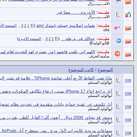
الأمــــيــــرال
مثبــت:
الأندرويد ...... معنا غير
الأمــــيــــرال
مثبــت:
نغمات إسلاميه جميله بإمتداد amr
‏
(
1
2
3
...
الصفحة الأخ
olla
مثبــت:
جوالك في ورطة....
‏
(
1
2
3
...
الصفحة الأخيرة
)
@أبو الوليد@
مثبــت:
اللهم إني بلغت فاشهد (من يشتري لهو الحديث)هام لمرت
سامية الحرف
الموضوع
/
كاتب الموضوع
ماذا تعنى النقاط الأربع أعلى شاشة iPhone؟.. علامة قد تشير إلى مشكلة
ابوالوليد المسلم
آبل تراجع إنتاج iPhone 17 بسبب ارتفاع تكاليف المكونات ونقص الذاكرة
ابوالوليد المسلم
آبل تكشف عن تقنية حماية بيانات متقدمة في تحديث نظام تشغيل
ابوالوليد المسلم
وسعر قد يتجاوز 2000 دولار.. آيفون ألترا القابل للطي يقترب من الواقع.. شاشة شبه خالية
ابوالوليد المسلم
سماعات مزودة بكاميرات لأول مرة.. متى ستطرح أبل AirPods جديدة؟
ابوالوليد المسلم