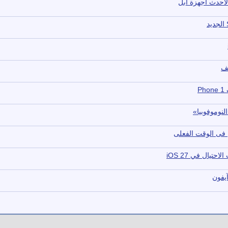
أحدث أجهزة آبل
نوموفوبيا»