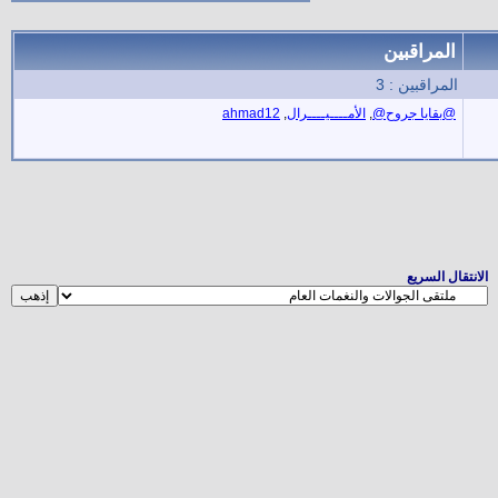
المراقبين
المراقبين : 3
@بقايا جروح@
,
الأمــــيــــرال
,
ahmad12
الانتقال السريع