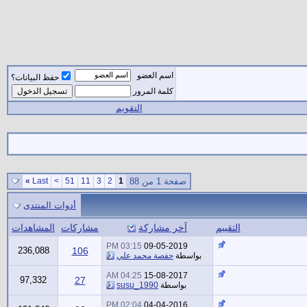
اسم العضو
حفظ البيانات؟
كلمة المرور
التقويم
صفحة 1 من 88
1
2
3
11
51
>
Last
»
أدوات المنتدى
التقييم
آخر مشاركة
مشاركات
المشاهدات
03:15 PM
09-05-2019
236,088
106
بواسطة
حفصة محمد علي
04:25 AM
15-08-2017
97,332
27
بواسطة
susu_1990
02:04 PM
04-04-2016