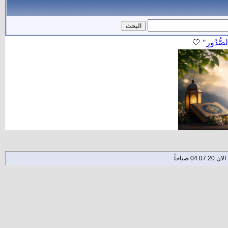
لصُّدُورِ"
🤍