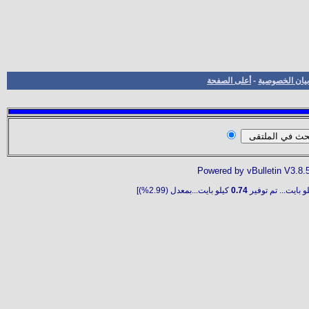
بيان الخصوصية
-
أعلى الصفحة
Powered by vBulletin V3.8.
و بايت... تم توفير
0.74
كيلو بايت...بمعدل (2.99%)]