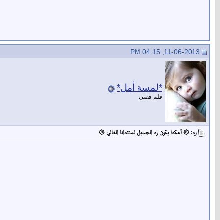
11-06-2013, 04:15 PM
*لمسة أمل*
قلم فضي
رد: ۞ أهكذا يكون رد الجميل لمنتدانا الغالي ۞