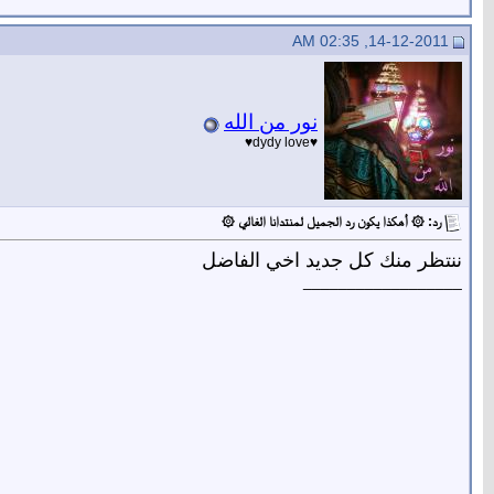
14-12-2011, 02:35 AM
نور من الله
♥dydy love♥
رد: ۞ أهكذا يكون رد الجميل لمنتدانا الغالي ۞
ننتظر منك كل جديد اخي الفاضل
__________________