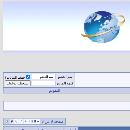
اسم العضو
حفظ البيانات؟
كلمة المرور
التقويم
صفحة 9 من 9
«
First
<
7
8
9