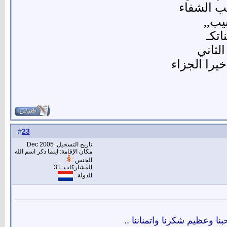
ب الشفاء
يب,,
اتكـ
لثاني
يرا الجزاء
23
#
تاريخ التسجيل: Dec 2005
مكان الإقامة: اينما ذكر اسم الله
الجنس :
المشاركات: 31
الدولة :
ا وعظيم شكرنا واتمناننا ..