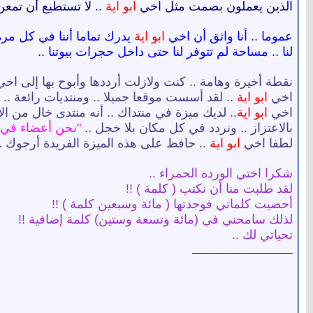
الذين يعملون بصمت مثل اخي
ابو اية
.. لا تستطيع أن تمعن
عموما .. أنا واثق أن اخي
ابو اية
يدرك تماما أننا في كل مرة
لنا .. مساحة لم تتوفر لنا حتى داخل حجرات بيوتنا ..
نقطة أخيرة وهامة .. كنت ولازلت أرددها وأبوح بها إلى اخي 
اخي
ابو اية
.. لقد أسست موقعا جميلا .. ومنتديات رائعة ..
اخي
ابو اية
.. لديك ميزة في منتداك .. أنه منتدى خال من 
بالاعتزاز .. ونردد في كل مكان بلا خجل ..
"نحن أعضاء في م
لطفا اخي
ابو اية
.. حافظ على هذه الميزة الفريدة أرجوك 
شكرا اختي الورده الحمراء ..
لقد طلبت منا أن نكتب ( كلمة ) !!
أحصيت كلماتي فوجدتها ( مائة وسبعين كلمة ) !!
لذلك سامحني في (مائة وتسعة وستين) كلمة إضافية !!
تحياتي لك ..
__________________