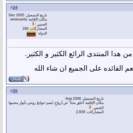
24
#
تاريخ التسجيل: Dec 2005
مكان الإقامة: venezuela
الجنس :
المشاركات: 166
الدولة :
هدا المنتدى الرائع الكثير و الكثير.
 الفائده على الجميع ان شاء الله
25
#
تاريخ التسجيل: Aug 2006
مكان الإقامة: أحلق بحثا ً عن أرواحٍ تـُضئ جوانحَ روحي بأنوار محبتها
الجنس :
المشاركات: 2,939