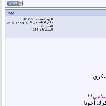
22
#
تاريخ التسجيل: Jan 2007
مكان الإقامة: في قلــღــوب احبــღــتي
الجنس :
المشاركات: 4,288
 شكري
سلامي**
كرك اخونا