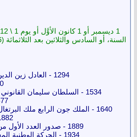
1294 - العادل زين الدين كتبغا المنصوري يتولى الحكم ليصبح عاشر سلطان للدولة المملوكية.
1420 ـ هنر
1534 - السلطان سليمان القانوني يضم مدينة بغداد إلى الدولة العثمانية بعد أن كانت تحت سيطرة الدولة الصفوية.
1577 ـ منح فرنسيس والسي
1640 - الملك جون الرابع ملك البرتغال يتمكن من تخليص بلاده من سيطرة إسبانيا وذلك بعد ستين عامًا من هذه السيطرة.
1882 - تعيين شمس الدين الإنبابي شيخًا للجام
1889 - صدور العدد الأول من جريدة المؤيد والتي أسسها مصطفى كامل ورأس تحريرها ‹علي يوسف›.
1934 - الحركة الوطنية المغربية تقدم وثيقة مطالب الشعب المغربي إلى سلطات الحماية الفرنسية.