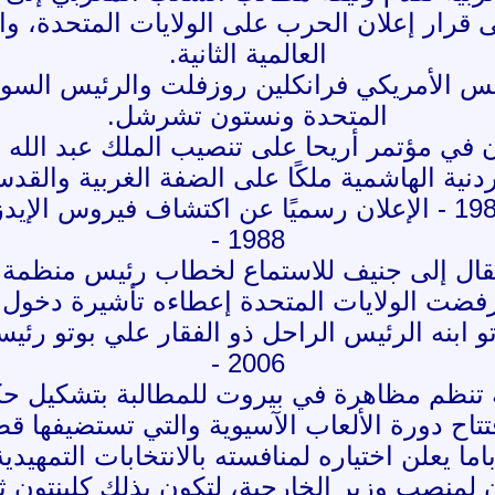
ع على قرار إعلان الحرب على الولايات المتحدة،
العالمية الثانية.
 الرئيس الأمريكي فرانكلين روزفلت والرئيس ال
المتحدة ونستون تشرشل.
تفقون في مؤتمر أريحا على تنصيب الملك عبد ال
ردنية الهاشمية ملكًا على الضفة الغربية والقد
ن رسميًا عن اكتشاف فيروس الإيدز.
1988 -
لانتقال إلى جنيف للاستماع لخطاب رئيس منظمة 
فضت الولايات المتحدة إعطاءه تأشيرة دخول.
تو ابنه الرئيس الراحل ذو الفقار علي بوتو رئيس
2006 -
نية تنظم مظاهرة في بيروت للمطالبة بتشكيل ح
فتتاح دورة الألعاب الآسيوية والتي تستضيفها قط
 أوباما يعلن اختياره لمنافسته بالانتخابات الت
ون لمنصب وزير الخارجية، لتكون بذلك كلينتون ث