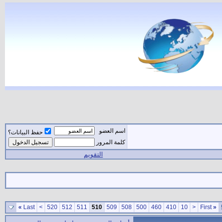
اسم العضو
حفظ البيانات؟
كلمة المرور
التقويم
»
Last
>
520
512
511
510
509
508
500
460
410
10
<
First
«