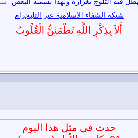
طل فيه الثلوج بغزارة ولهذا يسميه البعض "
شهر
شبكة الشفاء الاسلامية عبر التليجرام
__________________
أَلاَ بِذِكْرِ اللَّهِ تَطْمَئِنُّ الْقُلُوبُ
حدث في مثل هذا اليوم