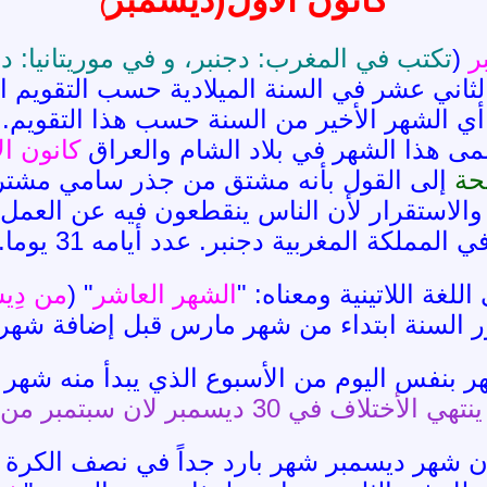
كانون ال
أول
(
ديسمبر
)
ر
(
تكتب في المغرب: دجنبر، و في موريتانيا: د
لثاني عشر في السنة الميلادية حسب التقويم ا
أي الشهر الأخير من السنة حسب هذا التقويم.
ى هذا الشهر في بلاد الشام والعراق
كانون ال
حة
إلى القول بأنه مشتق من جذر سامي مشت
والاستقرار لأن الناس ينقطعون فيه عن العمل
ي المملكة المغربية دجنبر. عدد أيامه 31 يوما.
لغة اللاتينية ومعناه: "
الشهر العاشر
" (
من دِيسِيمْ em
ر السنة ابتداء من شهر مارس قبل إضافة شهري 
هر بنفس اليوم من الأسبوع الذي يبدأ منه شهر 
تلاف في 30 ديسمبر لان سبتمبر من 30 يوم
ون شهر ديسمبر شهر بارد جداً في نصف الكرة 