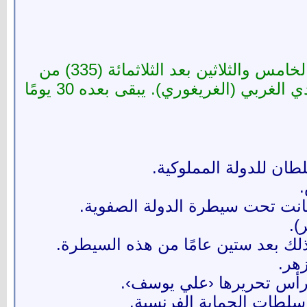
1 ديسمبر أو 1 كانون الأوَّل أو يوم 1 \ 12 (اليوم الأوَّل من الشهر الثاني عشر) هو اليوم الخامس والثلاثين بعد الثلاثمائة (335) من
السنة، أو السادس والثلاثين بعد الثلاثمائة (336) في السنوات الكبيسة، وفقًا للتقويم الميلادي الغربي (الغريغوري). يبقى بعده 30 يومًا