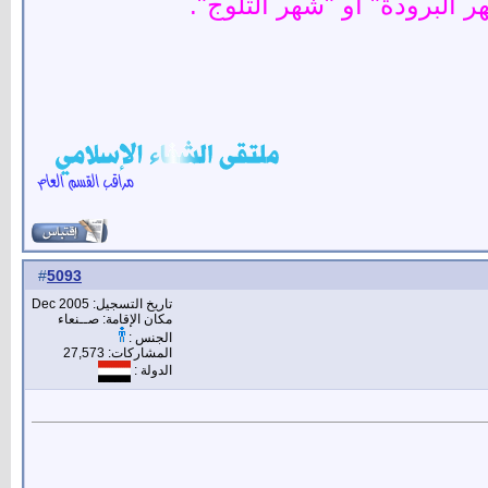
 البرودة" أو "شهر الثلوج".
5093
#
تاريخ التسجيل: Dec 2005
مكان الإقامة: صــنعاء
الجنس :
المشاركات: 27,573
الدولة :