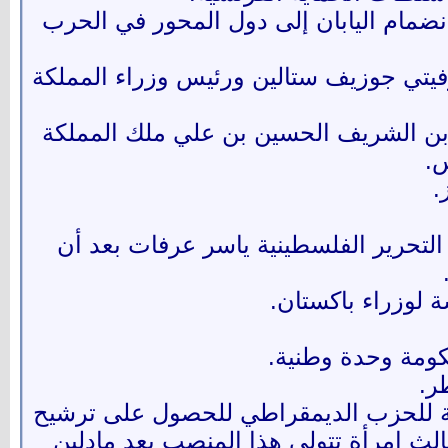
 وانضمام اليابان إلى دول المحور في الحرب
سوفيتي جوزيف ستالين ورئيس وزراء المملكة
له بن الشريف الحسين بن علي ملك المملكة
س.
التحرير الفلسطينية ياسر عرفات بعد أن
ة لوزراء باكستان.
كومة وحدة وطنية.
ر.
مهيدية للحزب الديمقراطي للحصول على ترشيح
الث امرأة تتولى هذا المنصب بعد مادلين