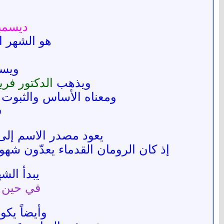
ديسمب
هو الشهر ا
ويسم
ويذهب
الدكتور فري
ومعناه الأساس والثبوت 
ف
يعود مصدر الاسم إلى ال
إذ كان الرومان القدماء يعدّون شهو
يبدأ الش
في حين ينتهي الأخ
وأيضاً يك