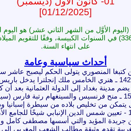
01
- كانون الأول
(ديسمبر)
[01/12/2025]
على انتهاء السنة.
أحداث سياسية وعامة
ي الخامس ملك إنجلترا يدخل باريس.
نغهام رتبة فارس (سير).
ع الأزهر.