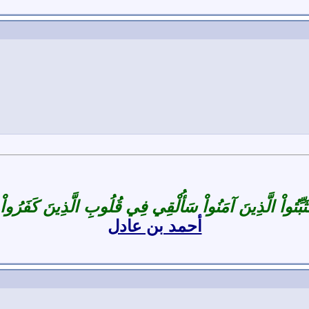
ثَبِّتُواْ الَّذِينَ آمَنُواْ سَأُلْقِي فِي قُلُوبِ الَّذِينَ كَفَرُوا
أحمد بن عادل