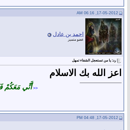
17-05-2012, 06:16 AM
احمد بن عادل
عضو متميز
رد: يا من تستعجل الشفاء تمهل
اعز الله بك الاسلام
__________________
أَنِّي مَعَكُمْ فَ
<<
17-05-2012, 04:48 PM