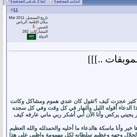
أدوات الموضوع
انواع عرض الموضوع
11
#
تاريخ التسجيل: Mar 2011
مكان الإقامة: الرياض
الجنس :
المشاركات: 282
الدولة :
وبقات ..]]]
 كثير عجزت كيف ؟تقول كان عندي هموم ومشاكل وكانت
ا الدعاء أقوله الليل والنهار في كل وقت وفي كل سجده
يجيني يركض وأنا الآن أبي أشكر ربي ماني عارفه كيف
خير وأنا ماسكة هالدعاء ما أخليه والحمدلله والله العظيم
بغي لجلال وجهه وعظيم سلطانه لكل مهمومة واظبي على هذا