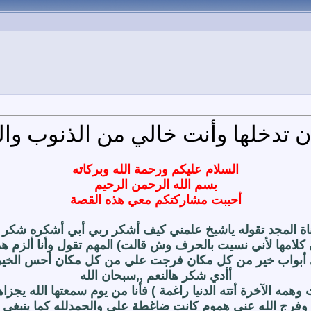
 تدخلها وأنت خالي من الذنوب والم
السلام عليكم ورحمة الله وبركاته
بسم الله الرحمن الرحيم
أحببت مشاركتكم معي هذه القصة
ة المجد تقوله ياشيخ علمني كيف أشكر ربي أبي أشكره شكر
كلامها لأني نسيت بالحرف وش قالت) المهم تقول وأنا ألزم هذ
لي أبواب خير من كل مكان فرجت علي من كل مكان أحس الخير 
أأدي شكر هالنعم ,,سبحان الله
ه الآخرة أتته الدنيا راغمة ) فأنا من يوم سمعتها الله يجزاها 
والسعة وفرج الله عني هموم كانت ضاغطة علي والحمدلله كما ين