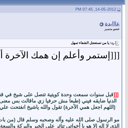
14-05-2012, 07:45 PM
عااابدة
عضو متميز
رد: يا من تستعجل الشفاء تمهل
[[[إستمر وأعلم إن همك الآخرة أن
[[[
قبل سنوات سمعت وحدة كويتية تتصل على شيخ في قنا
الدنيا ضايقه فيني (طبعا مش حرفيا زي ماقالت بس معنى 
(اللهم اجعل همي الآخرة) تقول والله ياشيخ انفتحت ع
مو الرسول صلى الله عليه وآله وصحبه وسلم قال (من بات وهم
الذي لا إله إلا هو يا أخواتي تناثر علي الخير والبركة 