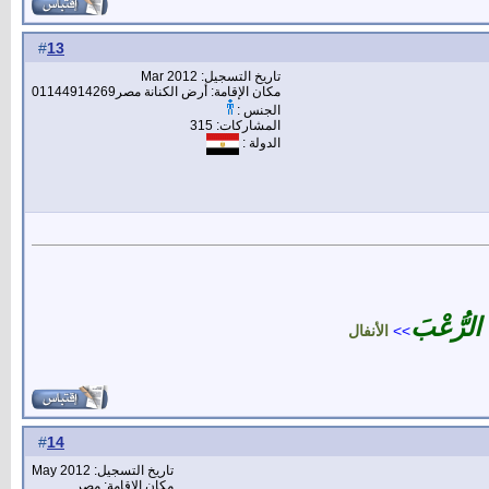
13
#
تاريخ التسجيل: Mar 2012
مكان الإقامة: أرض الكنانة مصر01144914269
الجنس :
المشاركات: 315
الدولة :
ْ الرُّعْبَ
>>
الأنفال
14
#
تاريخ التسجيل: May 2012
مكان الإقامة: مصر