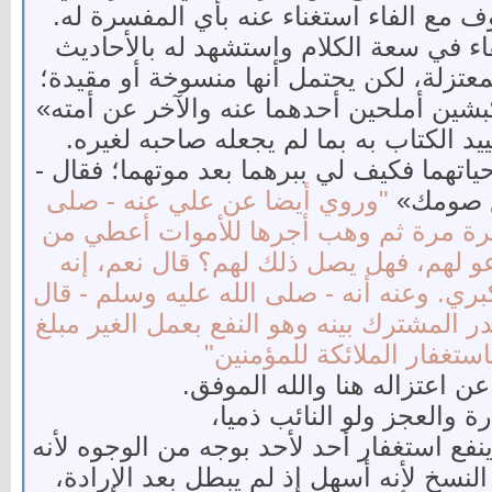
 مع الفاء استغناء عنه بأي المفسرة له.
فاء في سعة الكلام واستشهد له بالأحاديث
معتزلة، لكن يحتمل أنها منسوخة أو مقيدة؛
بشين أملحين أحدهما عنه والآخر عن أمته»
 الكتاب به بما لم يجعله صاحبه لغيره.
ياتهما فكيف لي ببرهما بعد موتهما؛ فقال -
مع صومك»
"وروي أيضا عن علي عنه - صلى
 مرة ثم وهب أجرها للأموات أعطي من
و لهم، فهل يصل ذلك لهم؟ قال نعم، إنه
بري. وعنه أنه - صلى الله عليه وسلم - قال
ر المشترك بينه وهو النفع بعمل الغير مبلغ
استغفار الملائكة للمؤمنين"
ن اعتزاله هنا والله الموفق.
ة والعجز ولو النائب ذميا،
نفع استغفار أحد لأحد بوجه من الوجوه لأنه
النسخ لأنه أسهل إذ لم يبطل بعد الإرادة،