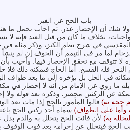
باب الحج عن الغير
ا شك أن الإحصار عذر. ثم أجاب بحمل ما هنا ع
بات، بخلاف ما كان من قبل العبد فإنه لا يسق
المقدسي في شرح نظم الكنز، وذكر مثله في ج
زحام لما مر في التيمم أن الخوف إن لم ينشأ
 لا تتوقف مع تحقق الإحصار فيها. وأجيب بأن 
 النحر فله الفسخ. أما الحاج فيمكنه ذلك فلا ح
انه في الحل بل يؤخره إلى ما بعد طواف الزي
له ما روي عن الإمام من أنه لا إحصار في مكة ا
كة عن الركنين محصر، وذكره بعد قوله ولا إح
م حجه به)
قالوا المأمور بالحج إذا مات بعد ا
 وأما على الطواف)
سماه أحد ركني الحج باعتبا
تحلله به)
لأن فائت الحج يتحلل به والدم بدل ع
 الحج فيتحلل عن إحرامه بعد فوت الوقوف بأف