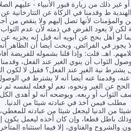
و غير ذلك من زيارة قبور الأنبياء - عليهم الصل
الهندية ط وقدمنا في الزكاة عن التتارخانية ع
ن والمؤمنات لأنها تصل إليهم ولا ينقص من أج
لكن لا يعود الفرض في ذمته لأن عدم الثواب 
ا لو أهل بحج عن أبويه أنه قيل إنه يجزيه عن
ا يجوز في الفرائض. وبحث أيضا أن الظاهر أنه ل
لامهم. اهـ. قلت: وإذا قلنا بشموله للفريضة أف
وصول الثواب أن ينوي الغير عند الفعل، وقدمنا 
يشترط نية الغير عند الفعل؟ فقيل لا لكون الث
له عنه، وقدمنا عنه أيضا أنه لا يشترط في الوصو
حج عن الغير ونحوه، نعم لو فعله لنفسه ثم ن
ف الثواب أو ربعه. ويوضحه أنه لو أهدى الكل
مطلب فيمن أخذ في عبادته شيئا من الدنيا.
ئا من الدنيا ليجعل شيئا من عبادته للمعطي، و
 وذلك باطل قطعا، وإن كان أخذه ليعمل يكون 
ون والشروح والفتاوى، إلا فيما استثناه المتأخ