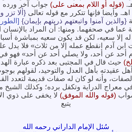
ـ.
(قوله أو اللام بمعنى على)
جواب آخر ورده ال
هـ. وأيضا فإنها تتكرر مع قوله تعالى
{ألا تزر 
ة
{والذين آمنوا واتبعتهم ذريتهم بإيمان}
[الطور: 21
ية عما في صحفهما. ومنها: أن المراد بالإنسان 
 إلا سعيه، لكن قد يكون سعيه بمباشرة أسبابه
ات ابن آدم انقطع عمله إلا من ثلاث» فلا يدل ع
يصوم أحد عن أحد، ولا يصلي أحد عن أحد» فهو ف
خ)
حيث قال في المجتبى بعد ذكره عبارة الهدا
 عقيدته بأهل العدل والتوحيد، لقولهم بوجوب 
لصفات، وأنه لو كان له صفات قديمة لتعدد القد
ه في معراج الدراية وتكفل برده؛ وكذلك الشي
صواب
(قوله والله الموفق)
لا يخفى على ذوي الأ
يتبع
سُئل الإمام الداراني رحمه الله