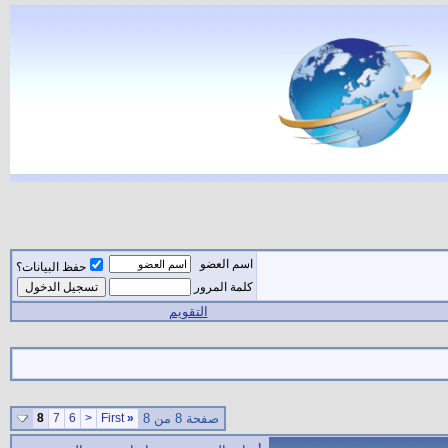
اسم العضو
حفظ البيانات؟
كلمة المرور
التقويم
صفحة 8 من 8
«
First
<
6
7
8