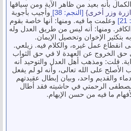
كمال بأنه بعيد من ظاهر الآية ومن سياقها
وازرة وزر أخرى}
[النجم: 38]
وأجيب بأجوبة
]
وعلمت ما فيه. ومنها: أنها خاصة بقوم
الكافر. ومنها: أنه ليس من طريق العدل وله
 بتكثير الإخوان وتحصيل الإيمان.
لى انقطاع عمل غيره، والكلام فيه. زيلعي.
ي حق الخروج عن العهدة لا في حق الثواب
ية. قلت: ومذهب أهل العدل والتوحيد أنه
الأصلح على الله تعالى، وأنه لو لم يفعل
ماء والقديم واحد، وبيان إبطال عقيدتهم
خ مصطفى الرحمتي في حاشيته فقد أطال
فهام ما فيه من حسن الإيهام.