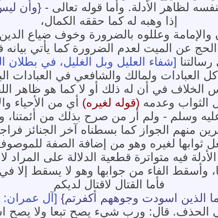
نفسه لظاهر الأدلة. وأما قوله تعالى -
{وأن ليس
إذا وهبه له كما حققه الكمال،
ذان والإمامة وعللوه بالضرورة وخوف ضياع الدي
 الحج عن الميت لعدم الضرورة كما يأتي بيانه في
رسالتنا
[شفاء العليل وبل الغليل، في بطلان ال
ل العبادات ولمالك والشافعي في العبادات البدن
الخلاف في أن له ذلك أو لا كما هو ظاهر اللف
ل الثواب وعدمه
(قوله لغيره)
أي من الأحياء وا
 عليه وسلم - ولم أر من صرح بذلك من أئمتنا، و
ين منهم الجواز كما بسطناه آخر الجنائز فراج
ل ثوابها لغيره وهو من إضافة الصفة للموصوف:
لأدلة فيه متواترة قطعية الدلالة على المراد لا
 وأسقط الفاء من جوابها وهو لا يسقط إلا في
فأما القتال لاقتال لديكم
ما الذين اسودت وجوههم أكفرتم}
[آل عمران: 106]
 في الحذف. قال: ورب شيء يصح تبعا ولا يصح ا