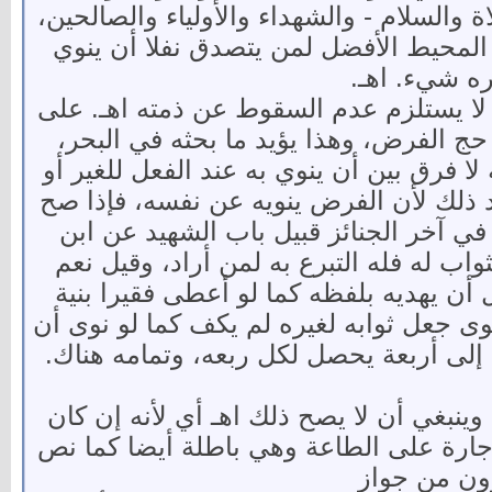
اة والسلام - والشهداء والأولياء والصالحين،
ن المحيط الأفضل لمن يتصدق نفلا أن ينوي
ره شيء. اهـ.
لا يستلزم عدم السقوط عن ذمته اهـ. على
 حج الفرض، وهذا يؤيد ما بحثه في البحر،
ا فرق بين أن ينوي به عند الفعل للغير أو
اد ذلك لأن الفرض ينويه عن نفسه، فإذا صح
في آخر الجنائز قبيل باب الشهيد عن ابن
واب له فله التبرع به لمن أراد، وقيل نعم
ل أن يهديه بلفظه كما لو أعطى فقيرا بنية
وى جعل ثوابه لغيره لم يكف كما لو نوى أن
 إلى أربعة يحصل لكل ربعه، وتمامه هناك.
ينبغي أن لا يصح ذلك اهـ أي لأنه إن كان
إجارة على الطاعة وهي باطلة أيضا كما نص
رون من جواز