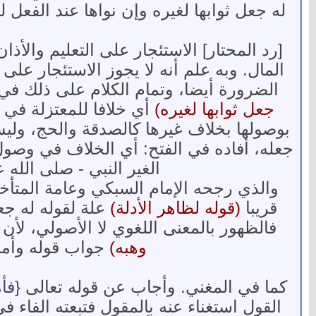
له جعل ثوابها لغيره وإن نواها عند الفعل ل
[رد المحتار] الاستئجار على التعليم والأ
المال. وبه علم أنه لا يجوز الاستئجار على
الضرورة أيضا، وتمام الكلام على ذلك في 
جعل ثوابها لغيره)
أي خلافا للمعتزلة في ك
بوصولها بخلاف غيرها كالصدقة والحج، وليس 
جعله، أفاده في الفتح: أي الخلاف في وصو
الغير النبي - صلى الله
والذي رجحه الإمام السبكي وعامة المتأخر
قريبا
(قوله لظاهر الأدلة)
علة لقوله له جع
فالظهور بالمعنى اللغوي لا الأصولي، لأن ا
وهبه)
جواب قوله وأما،
كما في المغني. وأجاب عن قوله تعالى
{فأ
القول استغناء عنه بالمقول فتبعته الفاء