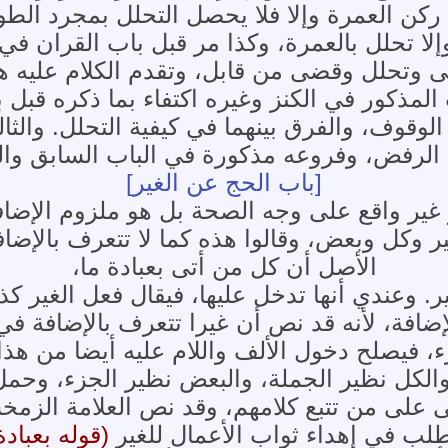
 ركن العمرة وإلا فلا يحصل التحلل بمجرد الط
لا تحلل بالعمرة، وكذا مر قبل باب القران 
وتحلل وقضى من قابل، وتقدم الكلام عليه ه
ذكور في الكنز وغيره اكتفاء بما ذكره قبل ب
الوقوف، والفرق بينهما في كيفية التحلل. والث
 الرفض، وفروعه مذكورة في الباب السابق والل
[باب الحج عن الغير]
غير واقع على وجه الصحة بل هو ملزوم الإضافة
 وكل وبعض، وقالوا هذه كما لا تتعرف بالإضافة
الأصل أن كل من أتى بعبادة ما،
 وعندي أنها تدخل عليها، فيقال فعل الغير كذا
للإضافة، لأنه قد نص أن غيرا تتعرف بالإضافة 
، فيصلح دخول الألف واللام عليه أيضا من هذا
 والكل نظير الجملة، والبعض نظير الجزء، وحم
ى على من تتبع كلامهم، وقد نص العلامة الزم
لب في إهداء ثواب الأعمال للغير
(قوله بعبادة