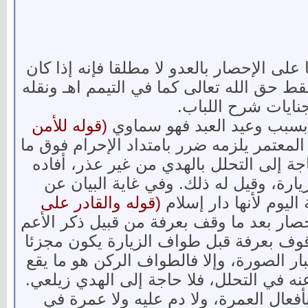
لى الإحصار بالعدو لا مطلقا فإنه إذا كان
ط حق الله تعالى كما في التيمم اهـ ونقله
نايات شرح اللباب.
 بسبب وعيد العبد فهو سماوي
(قوله للأمن
المعتمر يلزمه ضرر بامتداد الإحرام فوق ما
اجة إلى التحلل بالهدي من غير عذر، أفاده
ارة، وقيل له ذلك. وفي غاية البيان عن
ليوم لأنها دار إسلام
(قوله والقادر على
صار بعد ما وقف بعرفة من قبيل ذكر الأعم
لوقوف بعرفة قبل طواف الزيارة يكون مجزئا
ر الصورة، وإلا فالطواف الركن هو ما يقع
نه في التحلل، فلا حاجة إلى الهدي زيلعي.
عال العمرة، ولا دم عليه ولا عمرة في