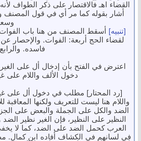
القضاء اهـ فالاقتصار على ذكر الطواف لأنه
أشار بقوله كما مر أي في قول المصنف وإ
وسعى 
[تنبيه]
أسقط المصنف من هنا باب الفوات الم
لقضاء الحج أربعة: الفوات. والإحصار عن 
فاسده. والرابع
اعترض في الفتح بأن إدخال أل على الغير 
دخول الألف واللام على غير
[رد المحتار] مطلب في دخول أل على غير.
واللام هنا ليست للتعريف ولكنها المعاقبة 
الضد والكل على الجملة والبعض على الجزء
النظير على النظير، فإن الغير نظير الضد
العرب كحمل الضد على الضد، كما لا يخف
في لسانهم في الكشاف أفاده ابن كمال. مط