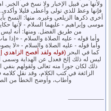
ولأنها من قبيل الإخبار ولا نسخ في الخبر. اه
فإنها وعظ للذي تولى وأعطى قليلا وأكدى. ا
أخرى ذكرها الزيلعي وغيره. منها: النسخ بآي
موسى وإبراهيم - عليهما السلام - لأنها حكا
من طريق الفضل. ومنها: أنه ليس له
وأما قوله - عليه الصلاة والسلام - «إذا م
وأما قوله - عليه الصلاة والسلام - «لا 
كما في البحر
(قوله ولقد أفصح الزاهدي إل
ليس له ذلك إلخ فعدل عن الهداية وسمى أهل
ذلك لكان جورا منه تعالى ولقولهم بنفي ا
الزائغة في كتب الكلام، وقد نقل كلام
وأطاب، وأوضح الخطأ من ال
__________________