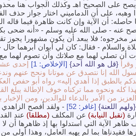
يصح على الصحيح اهـ وكذلك الجواب هنا محذوف
إذا وهبه، على أن الدماميني اختار جواز حذف ال
اصله: أن الآية وإن كانت ظاهرة فيما قاله ال
ح عنه - صلى الله عليه وسلم - «أنه ضحى بك
مخرجوه؛ فلا يبعد أن يكون مشهورا يجوز تقييد
ة والسلام - فقال: كان لي أبوان أبرهما حال ح
موت أن تصلي لهما مع صلاتك وأن تصوم لهما 
 وقرأ
{قل هو الله أحد}
[الإخلاص: 1]
إحدى عشرة
سول الله إنا نتصدق عن موتانا ونحج عنهم وندع
كم بالطبق إذا أهدي إليه» رواه أبو حفص العك
ا كله ونحوه مما تركناه خوف الإطالة يبلغ القد
العزيز من الأمر بالدعاء للوالدين، ومن الإخبار ب
{ولهم اللعنة}
[غافر: 52]
- ولقد أفصح الزاهدي ع
ارة
(تقبل النيابة)
عن المكلف
(مطلقا)
عند القدر
اهر الآية التي استدلوا بها إذ ظاهرها أن لا ي
 فقيدناها بما لم يهبه العامل، وهذا أولى من 