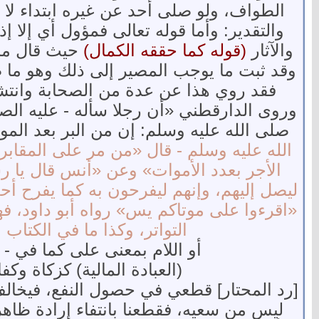
الطواف، ولو صلى أحد عن غيره ابتداء لا 
والتقدير: وأما قوله تعالى فمؤول أي إلا 
والآثار
(قوله كما حققه الكمال)
حيث قال ما ح
وقد ثبت ما يوجب المصير إلى ذلك وهو ما ص
فقد روي هذا عن عدة من الصحابة وانتشر 
وروى الدارقطني «أن رجلا سأله - عليه الصلا
صلى الله عليه وسلم: إن من البر بعد ال
الله عليه وسلم - قال «من مر على المقابر
الأجر بعدد الأموات» وعن «أنس قال يا ر
ليصل إليهم، وإنهم ليفرحون به كما يفرح أحد
«اقرءوا على موتاكم يس» رواه أبو داود، فهذ
التواتر، وكذا ما في الكتاب 
أو اللام بمعنى على كما في -
(العبادة المالية) كزكاة وكف
[رد المحتار] قطعي في حصول النفع، فيخالف ظ
ليس من سعيه، فقطعنا بانتفاء إرادة ظاهرها