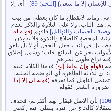
 للإنسان إلا ما سعى}
[النجم: 39]
- أي إلا
ن في زماننا لانقطاع ما كان يعطى من بيت
 هذا الباب، ولا على التلاوة والذكر لعدم
وصية بالختمات والتهاليل]
فافهم
(قوله له
ية المحضة كالصلاة والتلاوة فلا يقولان
ظ، بل في أنه ينجعل بالجعل أو لا بل يلغو
لأموات بحر عن البدائع. قلت: وشمل إطلاق
فيه نزاع طويل لغيرهم.
عه
(قوله وإن نواها إلخ)
قدمنا الكلام عليه
 أي للأدلة الظاهرة أي الواضحة الجلية،
 تحتمل التأويل كما تعرفه
(قوله أي إلا إذا
 ضرورة الشعر كقوله
بأن الأصل فيقال لهم أكفرتم، فحذف
ستقلالا كالحاج عن غيره يصلي عنه ركعتي