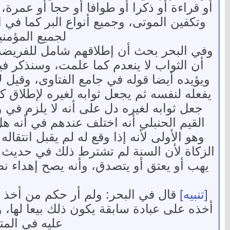
أو قراءة أو ذكرا أو طوافا أو حجا أو عمرة، أ
وتكفين الموتى، وجميع أنواع البر كما في 
لجميع المؤمني
وفي البحر بحث أن إطلاقهم شامل للفريضة 
أن الثواب لا ينعدم كما علمت، وسنذكر فيم
ويؤيده أيضا قوله في جامع الفتاوى، وقيل ل
يفعله لنفسه ثم يجعل ثوابه لغيره لإطلاق ك
جعل ثوابه لغيره دل على أنه لا يلزم في 
القيم الحنبلي أنه اختلف عندهم في أنه هل 
وهو الأولى لأنه إذا وقع له لم يقبل انتقا
الزكاة لأن السنة لم تشترط ذلك في حديث ال
يهب أو يعتق أو يتصدق، وأنه يصح إهداء نص
[تنبيه]
قال في البحر: ولم أر حكم من أخذ شي
أخذه على عبادة سابقة يكون ذلك بيعا لها،
عليه في المت