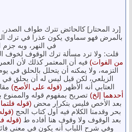
[رد المحتار] كالحائض تترك طواف الصدر. ول
بالمرض فهو سماوي يكون عذرا في ترك الواج
في النهر، وبه جزم 
قلت: ولا ترد مسألة ترك الوقوف لخوف ال
من الفوات)
فيه أن المعتمر كذلك لأن العمرة
التزمه، ولا يمكنه أن يتحلل بالحلق في يوم
الزيلعي، لكن قيل ليس له أن يحلق في مك
العتابي أنه الأظهر
(قوله على الأصح)
مقاب
أحدهما إلخ)
تصريح بمفهوم قوله والممنوع بم
بعد الأخص فليس بتكرار محض
(قوله فلتما
بحر وقدمنا الكلام فيه أول كتاب الحج
(قوله
بعد الوقوف ولا وقوف هنا أفاده ط
(قوله فل
وفي شرح اللباب أنه يكون في معنى فائت