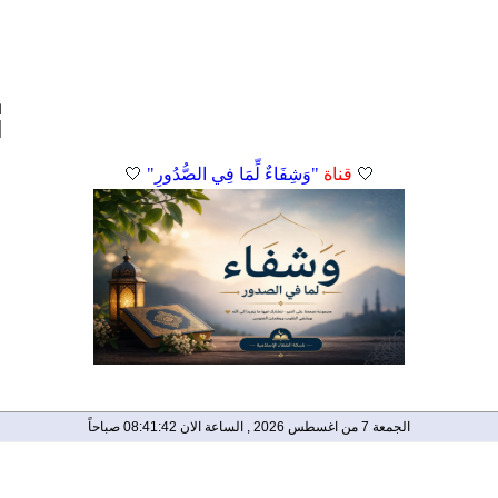
ا
🤍
قناة
"وَشِفَاءٌ لِّمَا فِي الصُّدُورِ"
🤍
الجمعة 7 من اغسطس 2026 , الساعة الان 08:41:42 صباحاً