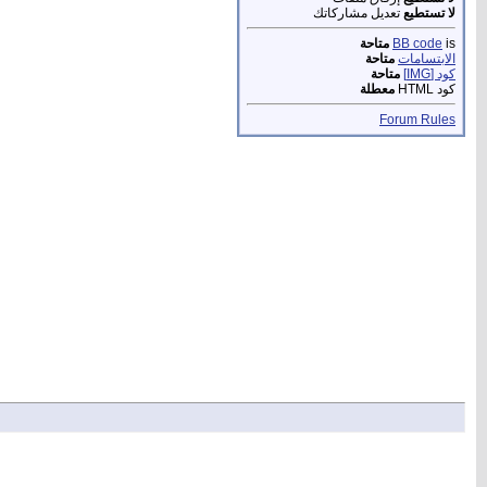
لا تستطيع
تعديل مشاركاتك
is
BB code
متاحة
الابتسامات
متاحة
كود [IMG]
متاحة
كود HTML
معطلة
Forum Rules