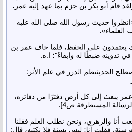
قد قام أبو بكر بن حزم بما عهد إليه عمر
.
«انظروا حديث رسول الله صلى الله عليه
العلماء».
وي وكانوا قبل ذلك يعتمدون على الحفظ، فلما خاف عمر بن
تدوينه ضبطًا له وإبقاءً"؛ ا.ه.
لح الحديثنظم الدرر في علم الأثر:
مر يبعث إلى كل أرض دفترًا من دفاتره،
لرسالة المستطرفة ص4].
ح بن كيسان، قال: اجتمعت أنا والزهري، ونحن نطلب العلم فقلنا
 سنة، فقلت أنا: ليس بسنة فلا نكتبه، قال: