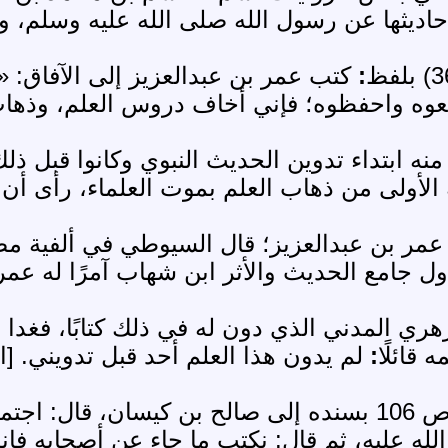
حاديثها عن رسول الله صلى الله عليه وسلم، ول
:
كتب عمر بن عبدالعزيز إلى الآفاق: 
وه واحفظوه؛ فإني أخاف دروس العلم، وذهاب 
تح الباري (1/ 194): "يُستفاد منه ابتداء تدوين الحديث النب
لأولى من ذهاب العلم بموت العلماء، رأى أن في 
مر بن عبدالعزيز؛ قال السيوطي في ألفية مصط
ول جامع الحديث والأثر ابن شهاب آمرًا له عمر
 المدني الذي دون له في ذلك كتابًا، فغدا ع
قائلًا
:
لم يدون هذا العلم أحد قبل تدويني. [ا
وأخرج الخطيب البغدادي في تقييد العلم ص 106 بسنده إلى صال
لله عليه، ثم قال: نكتب ما جاء عن أصحابه فإنه