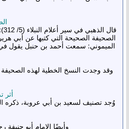
الص
قا
الصحيفة الصحيحة التي كتبها عن أبي هريرة
الميموني: سمعت أحمد بن حنبل يقول في ص
وقد وجدت النسخ الخطية لهذه الصحيفة 
أثر ت
وأيضًا الإمام أبو حنيفة