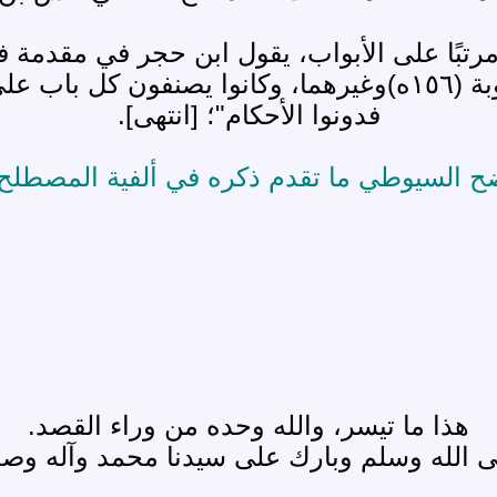
بن صبيح (توفي ١٦٠ ه)، وسعيد بن أبي عروبة (١٥٦ه)وغيرهما، وك
فدونوا الأحكام"؛ [انتهى].
ح السيوطي ما تقدم ذكره في ألفية المصطلح 
هذا ما تيسر، والله وحده من وراء القصد.
 الله وسلم وبارك على سيدنا محمد وآله وصح