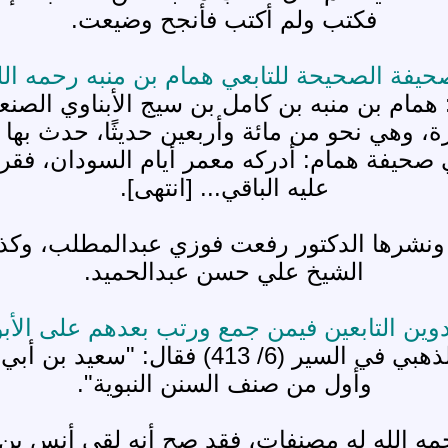
فكتب ولم أكتب فأنجح وضيعت.
حيفة الصحيحة للتابعي همام بن منبه رحمه الل
ل الذهبي في سير أعلام النبلاء (5/ 312): همام بن منبه بن كامل ب
، وهي نحو من مائة وأربعين حديثًا، حدث بها 
حيفة همام: أدركه معمر أيام السودان، فقرأ 
عليه الباقي... [انتهى].
ونشرها الدكتور رفعت فوزي عبدالمطلب، وك
الشيخ علي حسن عبدالحميد.
دوين التابعين فيمن جمع ورتب بعدهم على الأب
وُجد تصنيف لسعيد بن أبي عروبة، ذكره الذهب
وأول من صنف السنن النبوية".
 رحمه الله له مصنفات، فقد صح أنه لقي أنس بن