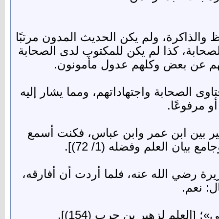
والذاكرة، ولم يكن الحديث المدون مرتبًا
صحابة، كذا لم يكن للمكتوب لدى الصحابة
ضهم عن بعض وكلهم عدول مأمونون.
تاوى الصحابة واجتهاداتهم، ومما يشار إليه
و مرفوعًا.
سير بين ابن عمر وابن عباس، فكنت أسمع
 من أبي هريرة رضي الله عنه، فلما أردت أن أفارقه،
ل: نعم.
[العلم لزهير بن حرب (154)].