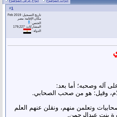
أدوات الموضوع
انواع عرض الموضوع
1
#
تاريخ التسجيل: Feb 2019
مكان الإقامة: مصر
الجنس :
المشاركات: 179,227
الدولة :
ي
لى آله وصحبه؛ أما بعد:
إسلام، وقيل: هو من صحب الصحابي.
لصحابيات وتعلمن منهم، ونقلن عنهم العلم
ة بنت عبدالرحمن.