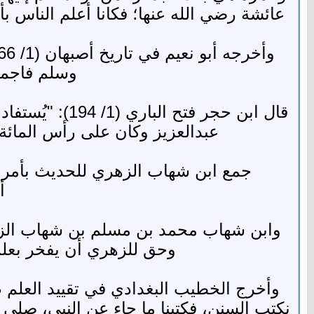
عائشة رضي الله عنها؛ فكانا أعلم الناس بأ
وأخرجه أبو نعيم في تاريخ أصبهان (1/ 366) بلفظ
وسلم فاجمع
قال ابن حجر ف
عبدالعزيز وكان على رأس المائة ا
جمع ابن شهاب الزهري للحديث بأمر ع
أ
وابن شهاب محمد بن مسلم بن شهاب الزهري
وحق للزهري أن يفخر بعلمه 
نكتب السنن، فكتبنا ما جاء عن النبي، صلى ا