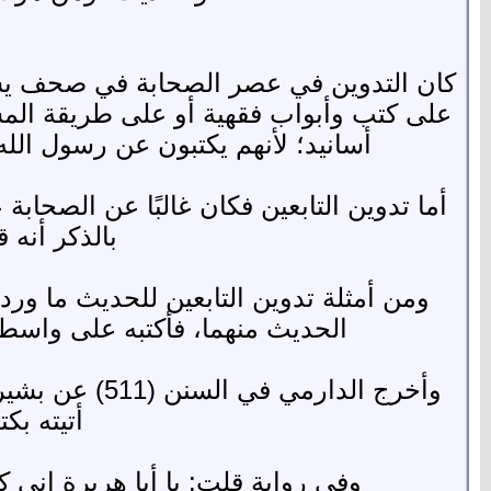
كان التدوين في عصر الصحابة في صحف يسيرة
على كتب وأبواب فقهية أو على طريقة المس
أسانيد؛ لأنهم يكتبون عن رسول ال
أما تدوين التابعين فكان غالبًا عن الصحابة
بالذكر أنه 
ومن أمثلة تدوين التابعين للحديث ما ور
الحديث منهما، فأكتبه على واسطة الرحل حتى أنزل فأ
وأخرج الدارم
أتيته بك
وفي رواية قلت: يا أبا هريرة إني كتب