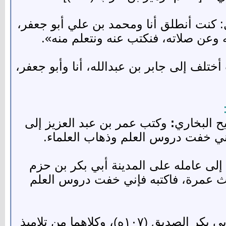
ن أبي طالب، قال: كنت أنطلق أنا ومحمد بن علي أبو جعفر،
 وعن صلاته، فنكتب عنه ونتعلم منه».
يل، قال: «كنت أختلف إلى جابر بن عبدالله، أنا وأبو جعفر،
ح البخاري
:
وكتب عمر بن عبد العزيز إلى
إني خفت دروس العلم وذهاب العلماء.
170) أن عمر بن عبدالعزيز، كتب إلى عامله على المدينة أبي بكر بن حزم
ث عمرة، فاكتبه فإني خفت دروس العلم
وعمرة هي بنت عبدالرحمن، وقد ضم إليها في بعض الروايات اسم القاسم بن محمد بن أبي بكر الصديق (١٠٧ه)، وكلاهما من تلاميذ