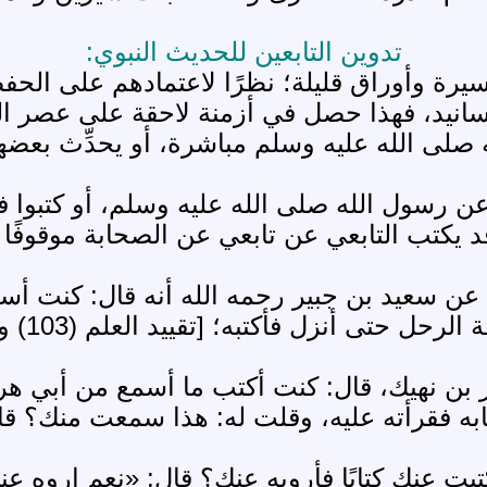
تدوين التابعين للحديث النبوي:
 وأوراق قليلة؛ نظرًا لاعتمادهم على الحفظ 
انيد، فهذا حصل في أزمنة لاحقة على عصر ال
له صلى الله عليه وسلم مباشرة، أو يحدِّث بع
 عن رسول الله صلى الله عليه وسلم، أو كتبوا ف
قد يكتب التابعي عن تابعي عن الصحابة موقوفًا أ
د عن سعيد بن جبير رحمه الله أنه قال: كنت أ
كتبه؛ [تقييد العلم (103) وجامع بيان العلم وفضله (1/ 72)].
ي في السنن (511) عن بشير بن نهيك، قال: كنت أكتب ما أسمع
تابه فقرأته عليه، وقلت له: هذا سمعت منك؟ قا
ت عنك كتابًا فأرويه عنك؟ قال: «نعم اروه عني»؛ 