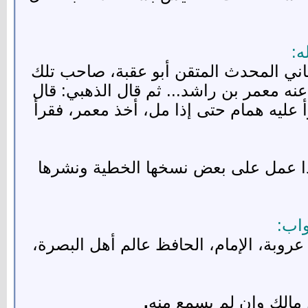
ه:
ن سيج الأبناوي الصنعاني المحدث المتقن أبو عقبة، صاحب تلك
عنه معمر بن راشد... ثم قال الذهبي: قال
عليه همام حتى إذا مل، أخذ معمر، فقرأ
ذا عمل على بعض نسخها الخطية ونشرها
واب:
ي في السير (6/ 413) فقال: "سعيد بن أبي عروبة، الإمام، الحافظ عالم أهل البصرة،
 مالك وإن لم يسمع منه
.