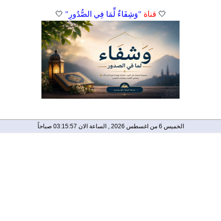
🤍
قناة
"وَشِفَاءٌ لِّمَا فِي الصُّدُورِ"
🤍
الخميس 6 من اغسطس 2026 , الساعة الان 03:15:57 صباحاً