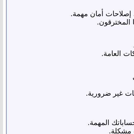
 المخترقون.
ات غير ضرورية.
 مشكلة.