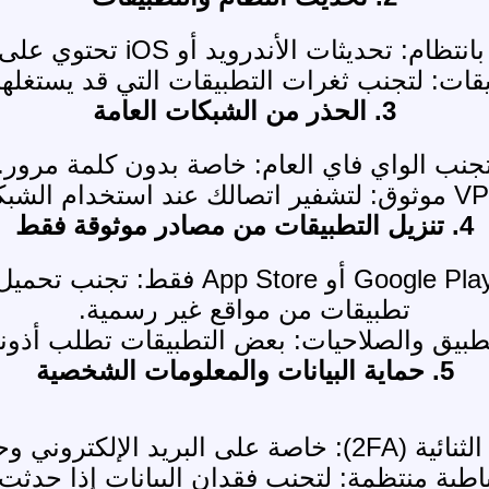
 الأندرويد أو iOS تحتوي على إصلاحات أمان مهمة.
قات: لتجنب ثغرات التطبيقات التي قد يستغلها
3. الحذر من الشبكات العامة
جنب الواي فاي العام: خاصة بدون كلمة مرور.
4. تنزيل التطبيقات من مصادر موثوقة فقط
Google Pl أو App Store فقط: تجنب تحميل
تطبيقات من مواقع غير رسمية.
لتطبيق والصلاحيات: بعض التطبيقات تطلب أذون
5. حماية البيانات والمعلومات الشخصية
إلكتروني وحساباتك المهمة.
اطية منتظمة: لتجنب فقدان البيانات إذا حدثت