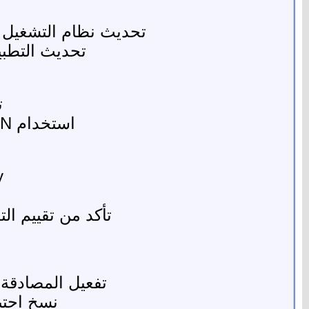
تحديث نظام التشغيل بانتظام: تحديثات
تحديث التطبي
ت
استخدام VPN موثوق: لتشفير اتصالك عند استخدام الشبكات العامة.
ay
تأكد من تقييم ا
تفعيل المصادقة الثنائية (2FA): خاصة على البريد ال
نسخ احتي