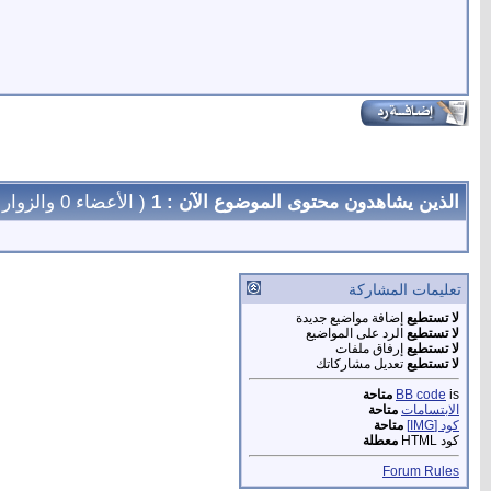
الذين يشاهدون محتوى الموضوع الآن : 1
( الأعضاء 0 والزوار 1)
تعليمات المشاركة
لا تستطيع
إضافة مواضيع جديدة
لا تستطيع
الرد على المواضيع
لا تستطيع
إرفاق ملفات
لا تستطيع
تعديل مشاركاتك
is
BB code
متاحة
الابتسامات
متاحة
كود [IMG]
متاحة
كود HTML
معطلة
Forum Rules