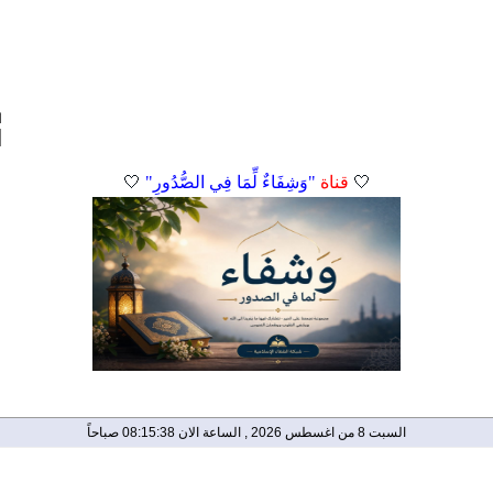
ا
🤍
قناة
"وَشِفَاءٌ لِّمَا فِي الصُّدُورِ"
🤍
السبت 8 من اغسطس 2026 , الساعة الان 08:15:39 صباحاً