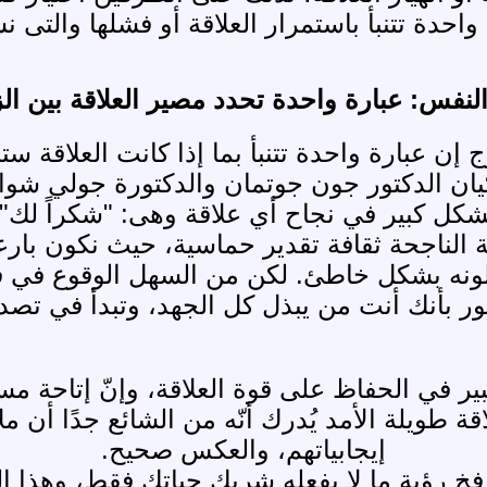
النفس: عبارة واحدة تحدد مصير العلاقة بين ال
النفس الذين درسوا 40 ألف زوج إن عبارة واحدة تتنبأ بما إذا ك
كيان الدكتور جون جوتمان والدكتورة جولي شو
شكل كبير في نجاح أي علاقة وهى: "شكراً لك".
قة الناجحة ثقافة تقدير حماسية، حيث نكون با
ونه بشكل خاطئ. لكن من السهل الوقوع في فخ 
ر بأنك أنت من يبذل كل الجهد، وتبدأ في تصد
في الحفاظ على قوة العلاقة، وإنّ إتاحة مساحة
يلة الأمد يُدرك أنّه من الشائع جدًا أن ملا
إيجابياتهم، والعكس صحيح.
 رؤية ما لا يفعله شريك حياتك فقط، وهذا التفك