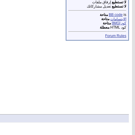
لا تستطيع
إرفاق ملفات
لا تستطيع
تعديل مشاركاتك
is
BB code
متاحة
الابتسامات
متاحة
كود [IMG]
متاحة
كود HTML
معطلة
Forum Rules