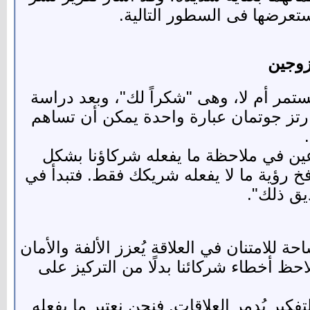
زوجين
انت العلاقة ستستمر أم لا، وهى "شكراً لك"، وبعد دراسة
ارتز جوتمان عبارة واحدة يمكن أن تساهم
رعين في ملاحظة ما يفعله شركاؤنا بشكل
رؤية ما لا يفعله شريكك فقط. فتبدأ في
يق ذلك".
 للامتنان في العلاقة يُعزز الألفة والأمان
حظ أخطاء شركائنا بدلًا من التركيز على
ير يُدمر العلاقات. فنحن نعتبر ما يفعله