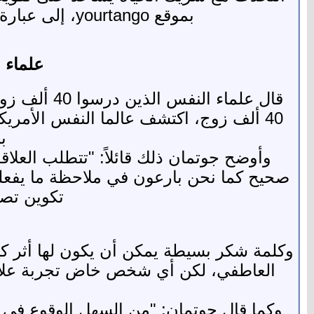
بموقع yourtango، إلى عبارة واحدة تتنبأ باستمرار العلاقة أو فشلها والتى نستعرضها فى السطور التالية.
علماء 
قال علماء 
40 ألف زوج، اكتشف عالما النفس الأمري
ب
وأوضح جوتمان ذلك قائلاً: "تتطلب العلا
صحيح كما نحن بارعون في ملاحظة ما يفعل
تكوين تصو
وكلمة شكر بسيطة يمكن أن يكون لها أثر كبير 
العاطفي، لكن أي شخص خاض تجربة علاقة طو
وكما قال جوتمان: "من السهل الوقوع في فخ