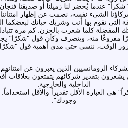
"شكراً" عندما يُحضر لنا زميلنا أو صديقنا فنجان
كاؤنا الشيء نفسه، نصمت عن إظهار امتناننا"
فة التي تقوم بها أنت وشريك حياتك لبعضكما الب
تك المفضلة كلما شعرت بالحزن. كم مرة تتبادلو
مرًا مفروغًا منه، ويتصرف وكأن قول "شكرًا" 
ور الوقت، ننسى حتى مدى أهمية قول "شكرًا"
رت دراسة أجريت عام 2017 أن الشركاء الرومانسيين الذين يعبرو
ن يشعرون بتقدير شركائهم يتمتعون بعلاقات 
الداخلية والخارجية.
اً" هي العبارة الأقل تقديراً والأقل استخداماً.
وجودك".