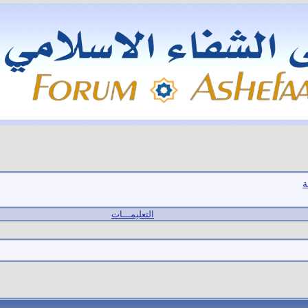
ة
التعليمـــات