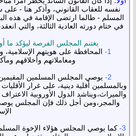
أولًا:
إذا كان القانون السائد يحظر أمرًا مبا
نفسه للعقاب القانوني، وأذكر هنا - على 
المسلم - طالما ارتضى الإقامة في هذه البلا
يغتنم المجلس الفرصة ليؤكد ما أوص
1-
المحافظة على هويتهم الإسلامية، وش
ومعاملاتهم وأخلاقهم ومآك
2-
يوصي المجلس المسلمين المقيمين في 
وبالمسلمين أقلية دينية، على غرار الأقليات
والميراث،ويناشد الدول الأوروبية الاعتراف 
والمجر،ومن أجل ذلك فإن المجلس يوصي 
الإس
3-
كما يوصي المجلس هؤلاء الإخوة المسلمي