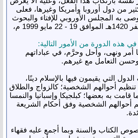
ر نفسه بارتكاب هذا الفعل، وعليه ألا يعرض
ير من دول أوروبا وأمريكا وغيرها، فعلى
 أوصى به المجلس الأوروبي للإفتاء والبحوث
في ختام دورته العادية الثالثة، والتي انعقدت في مدينة كولون بألمانيا، في الفترة 4 - 7 صفر 1420هـ الموافق 19 - 22 مايو 1999 م،
ي هذه الدورة من الأمور التالية:
أمر ونهى، وأحل وحرَّم، في عباداتهم
 وحسن التعامل مع غيرهم.
ل التي يقيمون فيها بالإسلام دينًا،
ي تنظيم أحوالهم الشخصية؛ كالزواج والطلاق
 قامت به بعضها؛ كبلجيكا وإسبانيا والنمسا
 أحوالهم الشخصية وفق أحكام الشريعة
دة.
صوص الكتاب والسنة وبما أجمع عليه فقهاء