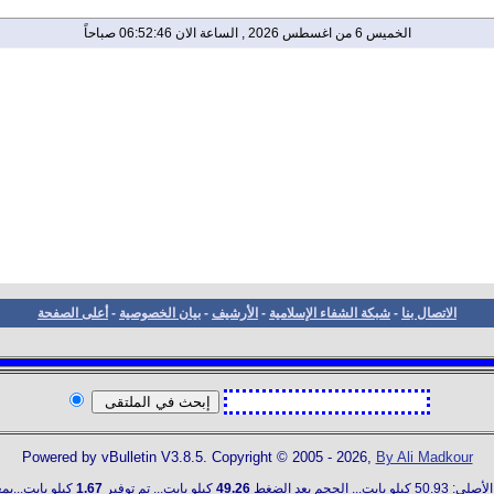
الخميس 6 من اغسطس 2026 , الساعة الان 06:52:46 صباحاً
الاتصال بنا
-
شبكة الشفاء الإسلامية
-
الأرشيف
-
بيان الخصوصية
-
أعلى الصفحة
Powered by vBulletin V3.8.5. Copyright © 2005 - 2026,
By Ali Madkour
ت... الحجم بعد الضغط
49.26
كيلو بايت... تم توفير
1.67
كيلو بايت...بمعدل (