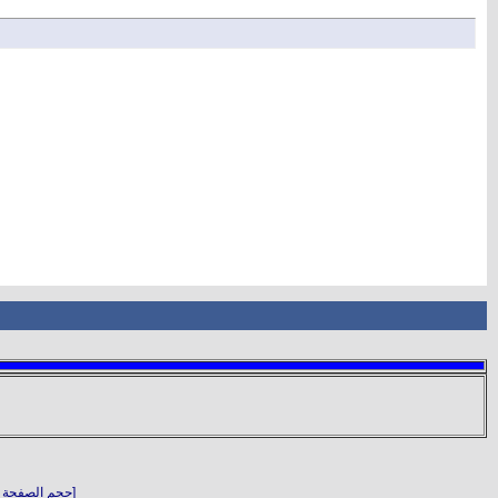
[حجم الصفحة الأصلي: 50.93 كيلو باي