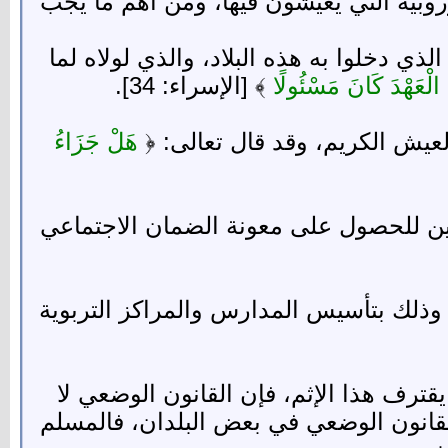
روبية التي يعيشون فيها، ومن أهم ما يجب
ي دخلوا به هذه البلاد، والذي لولاه لما
َّ الْعَهْدَ كَانَ مَسْئُولًا
﴾ [الإسراء: 34].
لعيش الكريم، وقد قال تعالى: ﴿
هَلْ جَزَاءُ
ين للحصول على معونة الضمان الاجتماعي
 وذلك بتأسيس المدارس والمراكز التربوية
يقترف هذا الإثم، فإن القانون الوضعي لا
 القانون الوضعي في بعض البلدان، فالمسلم