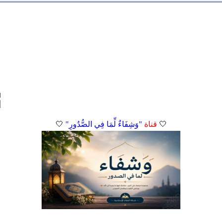
ا
🤍
قناة
"وَشِفَاءٌ لِّمَا فِي الصُّدُورِ"
🤍