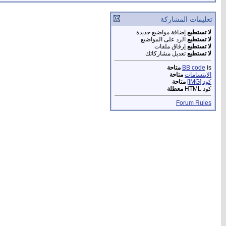
تعليمات المشاركة
لا تستطيع
إضافة مواضيع جديدة
لا تستطيع
الرد على المواضيع
لا تستطيع
إرفاق ملفات
لا تستطيع
تعديل مشاركاتك
is
BB code
متاحة
الابتسامات
متاحة
كود [IMG]
متاحة
كود HTML
معطلة
Forum Rules