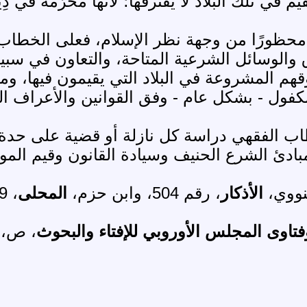
يم في تلك البلاد لا يقترفها؛ لأنها محرَّمة في دِي
 محظورًا من وجهة نظر الإسلام، فعلى الخطاب 
 والوسائل الشرعية المتاحة، والتعاون في سب
 المشروعة في البلاد التي يقيمون فيها، ومن 
كفول - بشكل عام - وفق القوانين والأعراف الد
اب الفقهي دراسة كل نازلة أو قضية على حدة، 
مبادئ الشرع الحنيف وسيادة القانون وقيم الموا
الأذكار
، رقم 504، وابن حزم،
المحلى
، 9/ 28.
تاوى المجلس الأوروبي للإفتاء والبحوث
، ص، ص 19