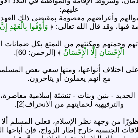
مان، وشروط الإقامة والمواطنة في البلاد الأو
عليهم:
والهم وأعراضهم معصومة بمقتضى ذلك العهد الذ
 فيها، وقد قال الله تعالى: ﴿
وَأَوْفُوا بِالْعَهْدِ إِن
آوتهم وحمتهم ومكنتهم من التمتع بكل ضمانات ا
الْإِحْسَانِ إِلَّا الْإِحْسَانُ
﴾ [الرحمن: 60].
على اختلاف أنواعها، ومنها سعي بعض المسلم
مع أنهم يعملون أو يتاجرون.
الجديد - بنين وبنات - تنشئة إسلامية معاصرة،
والترفيهية لحمايتهم من الانحراف[2].
محظورًا من وجهة نظر الإسلام، فعلى المسلم ألا 
لاقات الجنسية خارج إطار الزواج، فإن أباحها