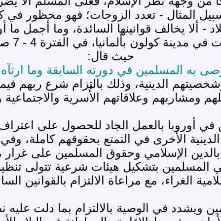
حًا من وجهة نظر الإسلام، فعلى المسلم ألا يض
سبيل المثال - تعدد الزوجات؛ فهو محظور في كث
د - ألا يخالف قوانينها السائدة، وما أجمل ما
حيث قال:
ى به المسلمين في دورته السابقة وما ارتآه ف
خصيتهم الدينية، وذلك بالتزام شرع ربهم فيما 
لهم ومشاربهم وعلاقاتهم الأُسرية والاجتماعية
أوروبا بالعمل الجاد للحصول على اعتراف الدو
 الدينية الأخرى في التمتع بحقوقهم كاملة، وف
بالدين الإسلامي وحقوق المسلمين على غرار ما
المسلمين بتشكيل هيئات شرعية تتولى تنظيم
لامية الغراء، مع مراعاة الالتزام بالقوانين السائ
ن ويشدد في الوصية بالالتزام بما دلت عليه ن