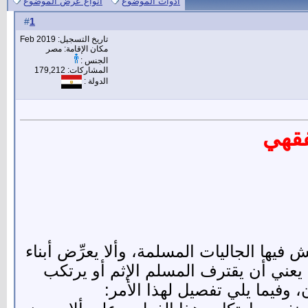
أدوات الموضوع
انواع عرض الموضوع
1
#
تاريخ التسجيل: Feb 2019
مكان الإقامة: مصر
الجنس :
المشاركات: 179,212
الدولة :
فقهي
يها الجاليات المسلمة، وألا يعرِّض أبناء
"لا ضرر ولا ضرار"[1] في الإسلام، وذلك لا يعني أن يقترف المسلم الإثم أو يرتكب
وفيما يلي تفصيل لهذا الأمر: