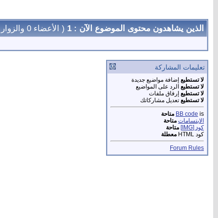
الذين يشاهدون محتوى الموضوع الآن : 1
( الأعضاء 0 والزوار 1)
تعليمات المشاركة
لا تستطيع
إضافة مواضيع جديدة
لا تستطيع
الرد على المواضيع
لا تستطيع
إرفاق ملفات
لا تستطيع
تعديل مشاركاتك
is
BB code
متاحة
الابتسامات
متاحة
كود [IMG]
متاحة
كود HTML
معطلة
Forum Rules