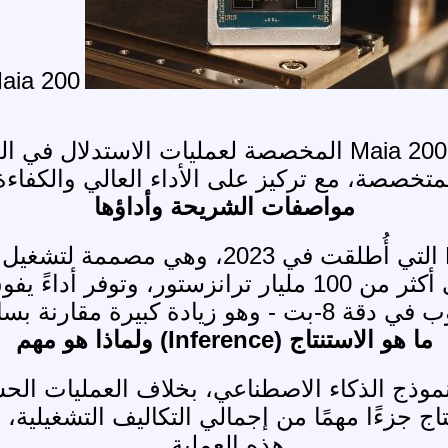
aia 200
كشفت مايكروسوفت عن رقاقتها الجديدة Maia 200 المخصصة 
خصصة، مع تركيز على الأداء العالي والكفاءة 
مواصفات الشريحة وأداؤها
تأتي Maia 200 كخلف لشريحة Maia 100 التي 
ت - وهو زيادة كبيرة مقارنة بسابقتها.
ما هو الاستنتاج (Inference) ولماذا هو مهم
موذج الذكاء الاصطناعي، بخلاف العمليات الحس
اج جزءًا مهمًا من إجمالي التكاليف التشغيلية
هذه العملية.