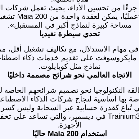
أمل مايكروسوفت أن تكون Maia 200 جزءًا من تحسين الأداء، بحي
وباستهلاك طاقة 
مساحة كبيرة لنماذج أكبر في المستقبل».
تحدي سيطرة نفيديا
أداء أفضل في مهام الاستدلال، مع تكاليف تشغيل أقل
 مايكروسوفت على تقديم خدمات ذكاء اصطناعي
نماذج مثل كوبايلوت.
الاتجاه العالمي نحو شرائح مصممة داخليًا
بين عمالقة التكنولوجيا نحو تصميم شرائحهم الخاص
ة بها أساسية لنجاح شركات الذكاء الاصطنا
الخاصة بها، التي أطلقت نسختها الأحدث Trainium3 في ديس
الأجهزة.
استخدام Maia 200 حاليًا