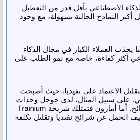
ث تعمل شركات الذكاء الاصطناعي بأقل قدر من التعطيل
أقل، وذكرت الشركة: «عمليًا، يمكن لعقدة واحدة من Maia 200 تشغيل أكبر النماذج الحالية بسهولة، مع وجود
، مما يجذب العملاء الكبار في مجال الذكاء
 أكثر كفاءة، خاصة مع نمو الطلب على
ة لتقليل الاعتماد على نفيديا، حيث أصبحت
عي. على سبيل المثال، لدى جوجل وحدات
TPU، وهي وحدات معالجة التنسور، والتي تُباع كقدرة حسابية عبر السحابة وليس كشرائح. أما أمازون فتمتلك شريحة Trainium
مبر، والتي تساعد على تخفيف الحمل عن شرائح نفيديا وتقليل تكلفة