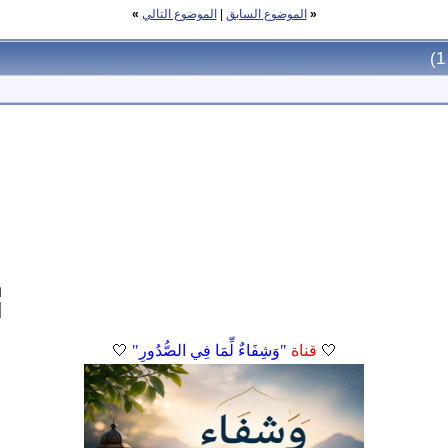
«
الموضوع السابق
|
الموضوع التالي
»
ا
🤍
قناة
"وَشِفَاءٌ لِّمَا فِي الصُّدُورِ"
🤍