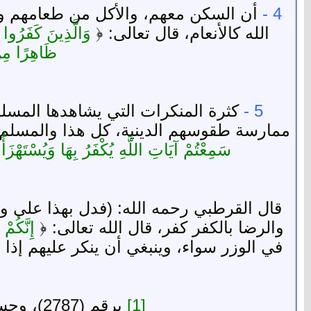
4 -
أن السكن معهم، والأكل من طعامهم ومع
الله كالأنعام، قال تعالى:
﴿
وَالَّذِينَ كَفَرُوا يَ
ظَاهِرًا مِنَ
5 -
كثرة المنكرات التي يشاهدها المسلم
ممارسة طقوسهم الدينية، كل هذا والمسلم مأ
سَمِعْتُمْ آيَاتِ اللَّهِ يُكْفَرُ بِهَا وَيُسْتَهْزَ
قال القرطبي رحمه الله: (فدل بهذا على 
والرضا بالكفر كفر، قال الله تعالى
: ﴿
إِنَّكُمْ 
في الوزر سواء، وينبغي أن ينكر عليهم إذا 
[1]
برقم (2787)، وحسنه الشيخ الألباني رحمه الله في صحيح الجامع الصغير برقم (6186).