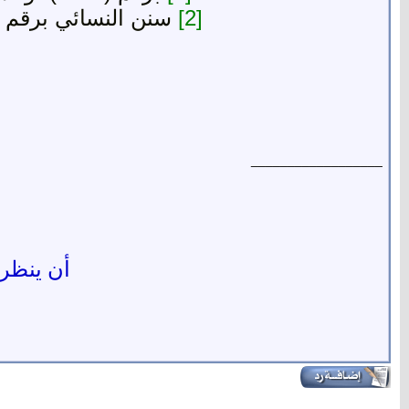
[2]
سنن النسائي برقم (4175) وأحمد في مسنده برقم (19238) وقال محققوه حديث صح
__________________
أن ينظر ا