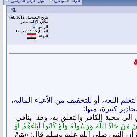
أدوات الموضوع
انواع عرض الموضوع
1
#
تاريخ التسجيل: Feb 2019
مكان الإقامة: مصر
الجنس :
المشاركات: 179,277
الدولة :
م اللغة، أو للتخفيف من الأعباء المالية،
اذير كثيرة، منها:
لى محبة الكافر والتعلق به، وهذا ينافي
ُونَ مَنْ حَادَّ اللَّهَ وَرَسُولَهُ وَلَوْ كَانُوا آبَاءَهُمْ أَوْ
مَنْ