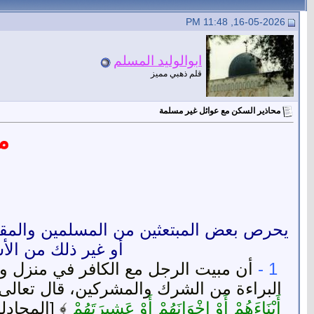
16-05-2026, 11:48 PM
ابوالوليد المسلم
قلم ذهبي مميز
محاذير السكن مع عوائل غير مسلمة
م
يحرص بعض المبتعثين من المسلمين والمقيمين
أو غير ذلك من الأس
1 -
أن مبيت الرجل مع الكافر في منزل واح
البراءة من الشرك والمشركين، قال تعالى
أَبْنَاءَهُمْ أَوْ إِخْوَانَهُمْ أَوْ عَشِيرَتَهُمْ
﴾ [المجادلة: 22] روى أبو داود في سننه من حديث سمرة أن النبي صلى الله