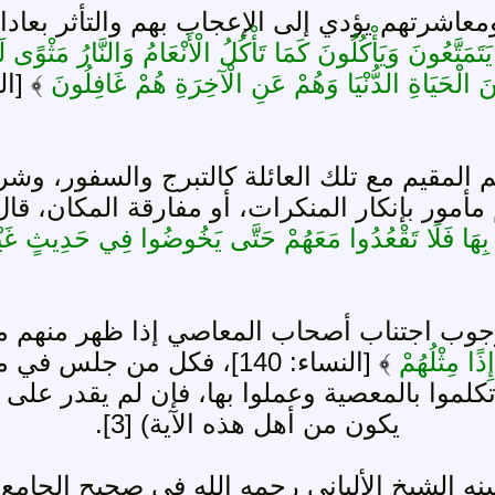
اشرتهم يؤدي إلى الإعجاب بهم والتأثر بعادات
تَمَتَّعُونَ وَيَأْكُلُونَ كَمَا تَأْكُلُ الْأَنْعَامُ وَالنَّارُ مَثْوًى لَ
 الْحَيَاةِ الدُّنْيَا وَهُمْ عَنِ الْآخِرَةِ هُمْ غَافِلُونَ
﴾ [الر
 المقيم مع تلك العائلة كالتبرج والسفور، و
مور بإنكار المنكرات، أو مفارقة المكان، قال
أُ بِهَا فَلَا تَقْعُدُوا مَعَهُمْ حَتَّى يَخُوضُوا فِي حَدِيثٍ غَيْرِه
وجوب اجتناب أصحاب المعاصي إذا ظهر منهم من
إِذًا مِثْلُهُمْ
﴾
[النساء: 140]، فكل من ج
تكلموا بالمعصية وعملوا بها، فإن لم يقدر على ا
يكون من أهل هذه الآية) [3].