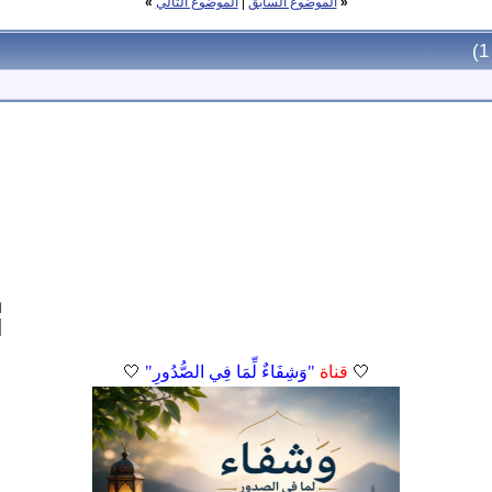
«
الموضوع السابق
|
الموضوع التالي
»
ا
🤍
قناة
"وَشِفَاءٌ لِّمَا فِي الصُّدُورِ"
🤍