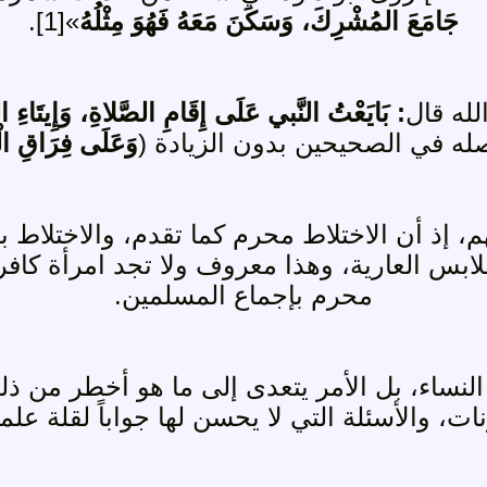
جَامَعَ المُشْرِكَ، وَسَكَنَ مَعَهُ فَهُوَ مِثْلُهُ
»[1]
.
له قال
:
بَايَعْتُ النَّبي عَلَى إِقَامِ الصَّلاةِ، وَإِيتَاءِ ا
ه في الصحيحين بدون الزيادة (
وَعَلَى فِرَاقِ ال
، إذ أن الاختلاط محرم كما تقدم، والاختلاط بن
ابس العارية، وهذا معروف ولا تجد امرأة كافر
محرم بإجماع المسلمين.
النساء، بل الأمر يتعدى إلى ما هو أخطر من ذ
، والأسئلة التي لا يحسن لها جواباً لقلة عل