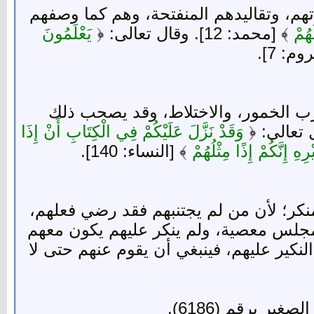
هم، وتقاليدهم المنفتحة، وهم كما وصفهم
هُمْ
﴾ [محمد: 12]. وقال تعالى: ﴿
يَعْلَمُونَ
وم: 7].
شرب الخمور، والاختلاط، وقد يصحب ذلك
 تعالى: ﴿
وَقَدْ نَزَّلَ عَلَيْكُمْ فِي الْكِتَابِ أَنْ إِذَا
ِ إِنَّكُمْ إِذًا مِثْلُهُمْ
﴾ [النساء: 140].
كر؛ لأن من لم يجتنبهم فقد رضي فعلهم،
لس في مجلس معصية، ولم ينكر عليهم يكون معهم
لنكير عليهم، فينبغي أن يقوم عنهم حتى لا