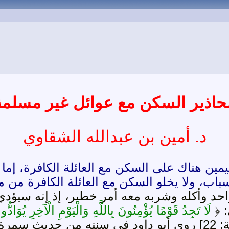
حاذير السكن مع عوائل غير مسلمة
د. أمين بن عبدالله الشقاوي
 هناك على السكن مع العائلة الكافرة، إما لتعل
باب، ولا يخلو السكن مع العائلة الكافرة من مح
د وأكله وشربه معه أمر خطير، إذ إنه سيؤدي إ
: ﴿
لَا تَجِدُ قَوْمًا يُؤْمِنُونَ بِاللَّهِ وَالْيَوْمِ الْآخِرِ يُوَادّ
 عليه وسلم قال: «