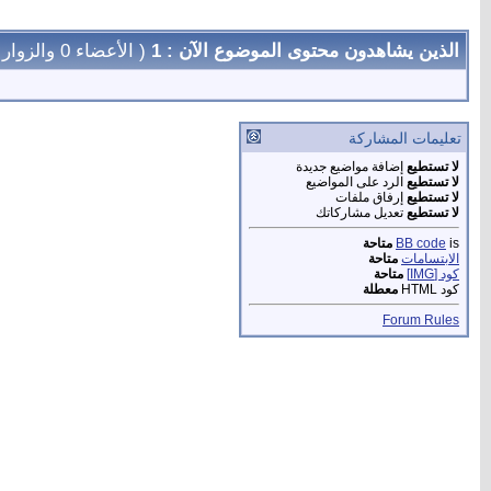
الذين يشاهدون محتوى الموضوع الآن : 1
( الأعضاء 0 والزوار 1)
تعليمات المشاركة
لا تستطيع
إضافة مواضيع جديدة
لا تستطيع
الرد على المواضيع
لا تستطيع
إرفاق ملفات
لا تستطيع
تعديل مشاركاتك
is
BB code
متاحة
الابتسامات
متاحة
كود [IMG]
متاحة
كود HTML
معطلة
Forum Rules