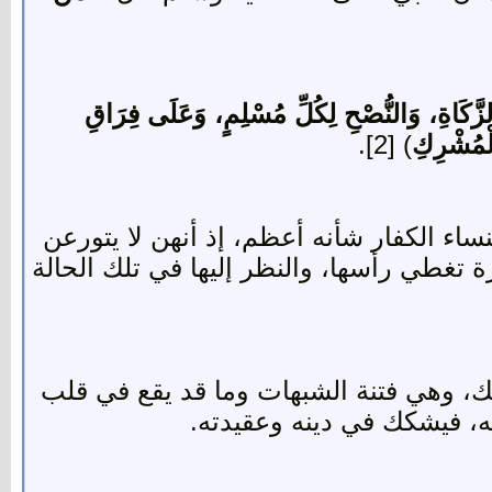
لزَّكَاةِ، وَالنُّصْحِ لِكُلِّ مُسْلِمٍ، وَعَلَى فِرَاقِ
ْمُشْرِكِ
) [2].
ساء الكفار شأنه أعظم، إذ أنهن لا يتورعن
ة تغطي رأسها، والنظر إليها في تلك الحالة
لك، وهي فتنة الشبهات وما قد يقع في قلب
مه، فيشكك في دينه وعقيدته.