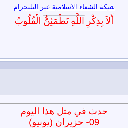
شبكة الشفاء الاسلامية عبر التليجرام
__________________
أَلاَ بِذِكْرِ اللَّهِ تَطْمَئِنُّ الْقُلُوبُ
حدث في مثل هذا اليوم
09
-
حزيران (يونيو)