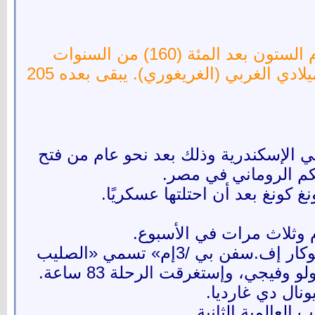
9 يونيو أو 9 حُزيران أو 9 يونيه أو يوم 9 \ 6 (اليوم التاسع من الشهر السادس) هو اليوم الستون بعد المئة (160) من السنوات
البسيطة، أو اليوم الحادي والستون بعد المئة (161) من السنوات الكبيسة وفقًا للتقويم الميلادي الغربي (الغريغوري). يبقى بعده 205
في الإسكندرية وذلك بعد نحو عام من فتح
م الروماني في مصر.
م وثلاث مرات في الأسبوع.
- تشارليز كينجزفورد سميث وطاقمه يقوموا بأول رحلة عابرة للمحيط الهادي بطائرة «فوكار إف.سفن بي /3إم» تسمي «الصليب