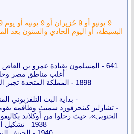
641 - المسلمون بقيادة عمرو بن العا
أغلب مناطق مصر وخاص
1898 - المملكة المتحدة تجبر الحكومة الصينية على التوقيع على عقد لتأجير هونغ كونغ بعد أن احتلتها عسكريًا.
- بداية البث التلفزيوني ا
الجنوبي»، حيث رحلوا من أوكلاند بكاليفورنيا في 31 مايو ووصلوا إلى بريزبين عبر هونولولو وفيجي، وإستغ
1938 - تشكيل القوات الجوية النيكاراجوية كقوة حزبية في ناسيونال دي غارديا.
1940 - الجيش النرويجي يستسلم لقوات ألمانيا النازية خلال الحرب العالمية الثانية.