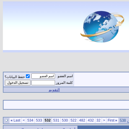
اسم العضو
حفظ البيانات؟
كلمة المرور
التقويم
»
Last
>
534
533
532
531
530
522
482
432
32
<
First
«