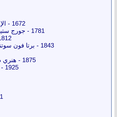
1672 - الإمبراطور بطرس الأكبر، إمبراطور الإمبراطورية الروسية.
1781 - جورج ستيفنسون، مهندس إنجليزي وأول من أنشأ سكة حديدية في العالم.
1812 - يوهان جدفريد جال، عالم ألماني في عل
1843 - برتا فون سوتنر، ناشطة سلام نمساوية حاصلة على جائزة نوبل للسلام عام 1905.
1875 - هنري ديل، طبيب إنجليزي حاصل جائزة نوبل في الطب لعام 1936.
1925 - نيللي مظلوم، ممثلة وراقصة مصرية من أصل يوناني.
1961 - ماي