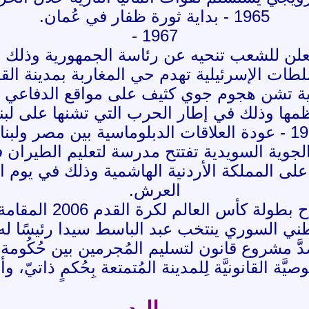
1965 - بداية ثورة ظفار في عُمان.
1967 -
علن للشعب تنحيه عن رئاسة الجمهورية وذلك ب
لطات الإسرئيلية تهدم حي المغاربة بمدينة ال
ائيلية تشن هجوم جوي كثيف على مواقع الدفاعي 
ها وذلك في إطار الحرب التي تشنها على لبن
بلوماسية بين مصر ولبنان.
 ملكة على المملكة الأردنية الهاشمية وذلك في يوم
العرش.
َّ مشروع قانون لتسليم المُجرمين بين حُكُومة هونغ
ّة القانونيَّة لِلمدينة المُتمتعة بِحُكمٍ ذاتيّ،