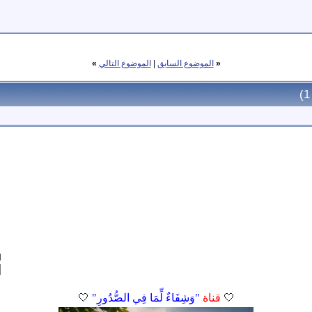
«
الموضوع السابق
|
الموضوع التالي
»
ا
🤍
قناة
"وَشِفَاءٌ لِّمَا فِي الصُّدُورِ"
🤍