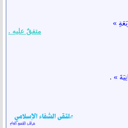
َعَةِ »
متفقٌ عليه .
ِيَةَ »
.