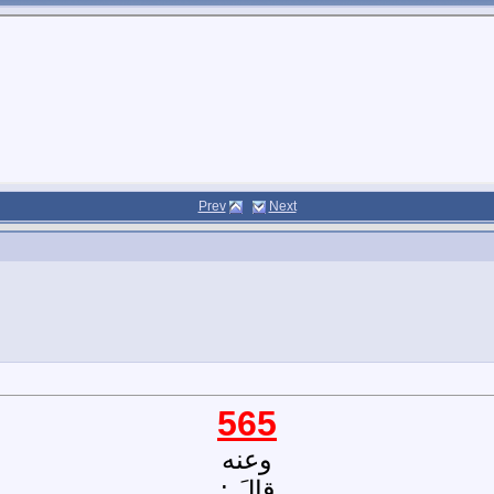
Prev
Next
565
وعنه
قالَ :