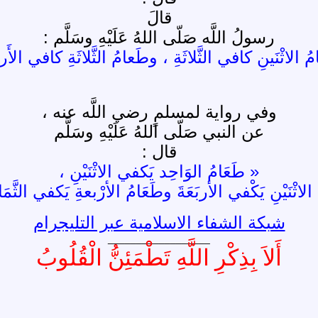
قالَ
رسولُ اللَّه صَلّى اللهُ عَلَيْهِ وسَلَّم :
ُ الاثْنَينِ كافي الثَّلاثَةِ ، وطَعامُ الثَّلاثَةِ كافي الأَرب
وفي رواية لمسلمٍ رضي اللَّه عنه ،
عن النبي صَلّى اللهُ عَلَيْهِ وسَلَّم
قال :
« طَعَامُ الوَاحِد يَكفي الاثْنَيْنِ ،
لاثْنَيْنِ يَكْفي الأربَعَةَ وطَعَامُ الأرْبعةِ يَكفي الثَّمَان
شبكة الشفاء الاسلامية عبر التليجرام
__________________
أَلاَ بِذِكْرِ اللَّهِ تَطْمَئِنُّ الْقُلُوبُ