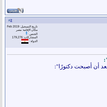
2
#
تاريخ التسجيل: Feb 2019
مكان الإقامة: مصر
الجنس :
المشاركات: 179,276
الدولة :
:
د أن أصبحت دكتورًا":