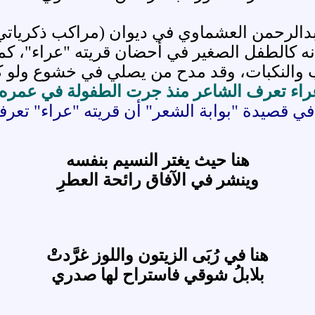
دالرحمن العشماوي في ديوان (مراكب ذكرياتي) عن
ه كالطفل الصغير في أحضان قريته "عراء"، كما بي
النكبات، وقد مدح من يصلي في خشوع ولو كان
راء تعرف الشاعر منذ جرت الطفولة في عمره:
في قصيدة "بوابة الشعر" أن قريته "عراء" تع
هنا حيث يغتر النسيم بنفسه
وينشر في الآفاق رائحة العطرِ
هنا في رُبَى الزيتون واللوز غرَّدتْ
بلابلُ شوقي فاستراح لها صدري