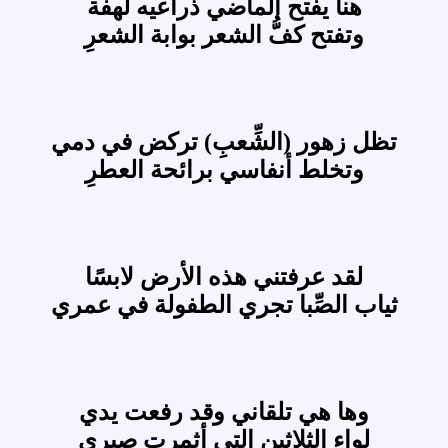
هنا يفتح الماضي ذراعيه لهفة
وتفتح كفُّ الشعر بوابة الشعرِ
تظل زهور (الشِّعبِ) تركض في دمي
وتخلط أنفاسي برائحة العطرِ
لقد عرفتني هذه الأرض لابسًا
ثياب الصِّبا تجري الطفولة في عمري
وها هي تلقاني وقد رفعت يدي
لواء الثلاثين التي أثمرت صبري