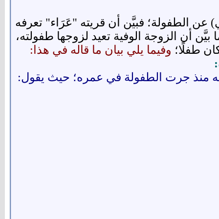
 الطفولة؛ فبيَّن أن قريته "عَرَاء" تعرفه
َّن أن الزوجة الوفية تعيد لزوجها طفولته،
 طفلًا؛
وفيما يلي بيان ما قاله في هذا:
رفه منذ جرت الطفولة في عمره؛ حيث يقول: