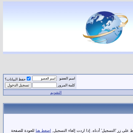
اسم العضو
حفظ البيانات؟
كلمة المرور
التقويم
لى زر 'التسجيل' أدناه. إذا اردت إلغاء التسجيل,
اضغط هنا
للعودة للصفحة