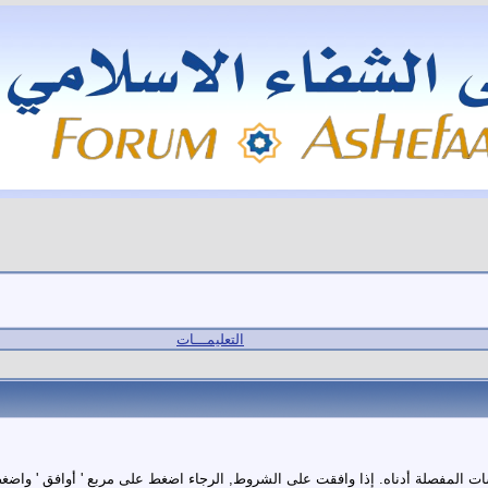
التعليمـــات
المفصلة أدناه. إذا وافقت على الشروط, الرجاء اضغط على مربع ' أوافق ' واضغط ع