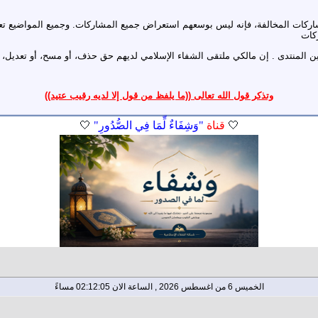
اركات المخالفة، فإنه ليس بوسعهم استعراض جميع المشاركات. وجميع المواضيع تعب
كات
ن المنتدى . إن مالكي ملتقى الشفاء الإسلامي لديهم حق حذف، أو مسح، أو تعديل، أ
وتذكر قول الله تعالى ((ما يلفظ من قول إلا لديه رقيب عتيد))
🤍
قناة
"وَشِفَاءٌ لِّمَا فِي الصُّدُورِ"
🤍
الخميس 6 من اغسطس 2026 , الساعة الان 02:12:05 مساءً