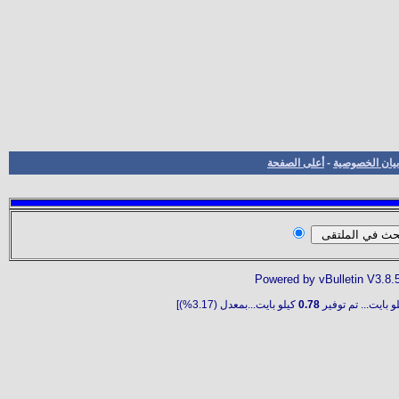
بيان الخصوصية
-
أعلى الصفحة
Powered by vBulletin V3.8.
و بايت... تم توفير
0.78
كيلو بايت...بمعدل (3.17%)]