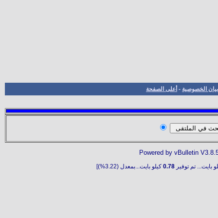
بيان الخصوصية
-
أعلى الصفحة
Powered by vBulletin V3.8.
و بايت... تم توفير
0.78
كيلو بايت...بمعدل (3.22%)]