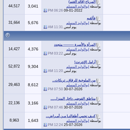
المرياع (قائد الغنم)
44,517
3,041
بواسطة
ابوالوليد المسلم
06:26 PM
09-01-2022
فألقيه
31,664
5,676
بواسطة
ابوالوليد المسلم
يوم أمس
11:31 AM
المرأة والأسرة --------- متجدد
14,427
4,376
بواسطة
ابوالوليد المسلم
يوم أمس
03:22 PM
أرامل الإنترنت!
52,872
9,304
بواسطة
ابوالوليد المسلم
يوم أمس
11:20 AM
من الملوخية للرقاق.. تريكات...
29,463
8,612
بواسطة
ابوالوليد المسلم
07:50 PM
30-07-2026
مناطق الفوضى داخل المنزل.....
22,136
3,166
بواسطة
ابوالوليد المسلم
07:46 PM
30-07-2026
كيـف نحمي أطفالنـا مـن أمـراض...
8,963
1,643
بواسطة
ابوالوليد المسلم
12:24 PM
25-07-2026