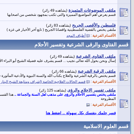
ملتقى الموضوعات المتميزة
(يشاهده 49 زائر)
قسم يعرض أهم المواضيع المميزة والتى تكتب بمجهود شخصي من اصحابها
فلسطين والأقصى الجريح
(يشاهده 83 زائر)
ملتقى يختص بالقضية الفلسطينية واقصانا الجريح ( تابع آخر الأخبار في غزة )
الأقسام الفرعية
:
أطياف المجد
قسم الفتاوى والرقى الشرعية وتفسير الأحلام
ملتقى الفتاوى الشرعية
(يشاهده 49 زائر)
إسأل ونحن بحول الله تعالى نجيب ... قسم يشرف عليه فضيلة الشيخ أبو البراء ال
ملتقى الرقية الشرعية
(يشاهده 66 زائر)
قسم يختص بالرقية الشرعية والعلاج بكتاب الله والسنة النبوية والأدعية المأثورة
الأقسام الفرعية
:
قسم الحالات العلاجية الخاصة (إشراف ومتابعة الشيخ البتار
ملتقى تفسير الاحلام والرؤى
(يشاهده 125 زائر)
ملتقى يختص بتفسير الأحلام والرؤى على مذهب اهل السنة والجماعة ..
هذا القسم
المطروحة
الأقسام الفرعية
:
فسر حلمك بنفسك بكل سهولة .. اضغط هنا
قسم العلوم الاسلامية