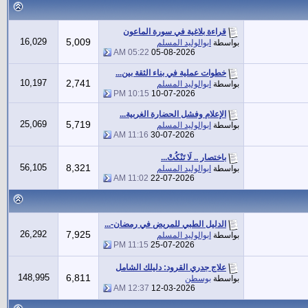
قراءة بلاغية في سورة الماعون
16,029
5,009
بواسطة
ابوالوليد المسلم
05:22 AM
05-08-2026
خطوات عملية في بناء الثقة بين...
10,197
2,741
بواسطة
ابوالوليد المسلم
10:15 PM
10-07-2026
الإعلام وفشل الحضارة الغربية...
25,069
5,719
بواسطة
ابوالوليد المسلم
11:16 AM
30-07-2026
باختصار .. لَا تَنْكُتْ...
56,105
8,321
بواسطة
ابوالوليد المسلم
11:02 AM
22-07-2026
الدليل الطبي للمريض في رمضان-...
26,292
7,925
بواسطة
ابوالوليد المسلم
11:15 PM
25-07-2026
علاج جدري القرود: دليلك الشامل
148,995
6,811
بواسطة
بوسطن
12:37 AM
12-03-2026