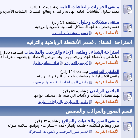
ملتقى الحوارات والنقاشات العامة
(يشاهده 112 زائر)
قسم يتناول النقاشات العامة الهادفة والبناءة ويعالج المشاكل الشبابية الأسرية و
ملتقى مشكلات وحلول
(يشاهده 59 زائر)
قسم يختص بمعالجة المشاكل الشبابية الأسرية والزوجية
الأقسام الفرعية
:
قسم المشكلات الخاصه
استراحة الشفاء , قسم الأنشطة الرياضية والترفيه
استراحة الشفاء , وملتقى الإخاء والترحيب والمناسبات
(يشاهده 155 زائر)
هنا نلتقي بالأعضاء الجدد ونرحب بهم , وهنا يتواصل الأعضاء مع بعضهم لمعرفة أخبا
الأقسام الفرعية
:
كرسي التعارف
,
نداء انساني عاجل
الملتقى الترفيهي
(يشاهده 154 زائر)
ملتقى الابتسامة والمسابقات والالعاب الترفيهية الهادفه
الأقسام الفرعية
:
ملتقى المسابقات الثقافية والترفيهية
الملتقى الرياضي
(يشاهده 49 زائر)
يهتم بقضايا الشباب والألعاب الرياضية على مختلف أنواعها
الأقسام الفرعية
:
ملتقى السيارت والدراجات النارية
قسم الصور والغرائب والقصص
ملتقى الصور والخلفيات والتواقيع
(يشاهده 95 زائر)
صور ومعالم اسلامية - طبيعة وانهار - مدن - سيارات - وتواقيع اسلامية منوعة
الأقسام الفرعية
:
قسم صور الترحيب والايقونات المتحركة