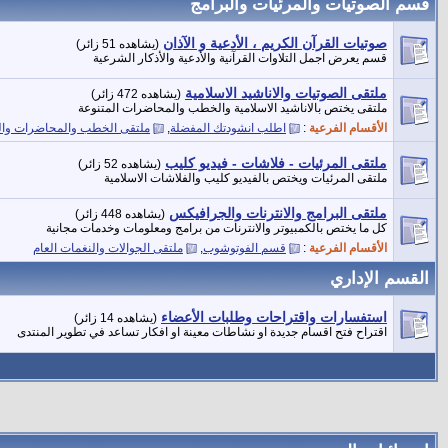
قسم الصوتيات والمرئيات والبرامج
صوتيات القرآن الكريم ، الأدعية و الآذان
(يشاهده 51 زائر)
قسم يعرض اجمل التلاوات القرآنية والأدعية والأذكار الشرعية
ملتقى الصوتيات والاناشيد الاسلامية
(يشاهده 472 زائر)
ملتقى يختص بالاناشيد الاسلامية والخطب والمحاضرات المتنوعة
الأقسام الفرعية
:
اطلب انشودتك المفضلة
,
ملتقى الخطب والمحاضرات والك
ملتقى المرئيات - فلاشات - فيديو كليب
(يشاهده 52 زائر)
ملتقى المرئيات ويختص بالفيديو كليب والفلاشات الاسلامية
ملتقى البرامج والانترنات والجرافيكس
(يشاهده 448 زائر)
كل ما يختص بالكمبيوتر والانترنات من برامج ومعلومات وخدمات مجانية
الأقسام الفرعية
:
قسم الفوتوشوب
,
ملتقى الجوالات والنغمات العام
القسم الإداري
استفسارات واقتراحات وطلبات الأعضاء
(يشاهده 14 زائر)
اقتراح فتح اقسام جديدة او نشاطات معينة او افكار تساعد في تطوير المنتدى