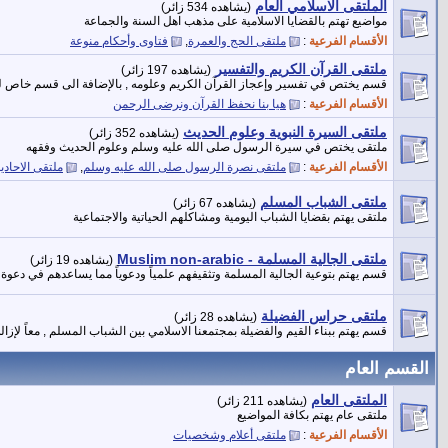
الملتقى الاسلامي العام
(يشاهده 534 زائر)
مواضيع تهتم بالقضايا الاسلامية على مذهب اهل السنة والجماعة
الأقسام الفرعية
:
ملتقى الحج والعمرة
,
فتاوى وأحكام منوعة
ملتقى القرآن الكريم والتفسير
(يشاهده 197 زائر)
قسم يختص في تفسير وإعجاز القرآن الكريم وعلومه , بالإضافة الى قسم خاص لت
الأقسام الفرعية
:
هيا بنا نحفظ القرآن ونرضى الرحمن
ملتقى السيرة النبوية وعلوم الحديث
(يشاهده 352 زائر)
ملتقى يختص في سيرة الرسول صلى الله عليه وسلم وعلوم الحديث وفقهه
الأقسام الفرعية
:
ملتقى نصرة الرسول صلى الله عليه وسلم
,
ملتقى الاحاد
ملتقى الشباب المسلم
(يشاهده 67 زائر)
ملتقى يهتم بقضايا الشباب اليومية ومشاكلهم الحياتية والاجتماعية
ملتقى الجالية المسلمة - Muslim non-arabic
(يشاهده 19 زائر)
قسم يهتم بتوعية الجالية المسلمة وتثقيفهم علمياً ودعوياً مما يساعدهم في دعوة 
ملتقى حراس الفضيلة
(يشاهده 28 زائر)
قسم يهتم ببناء القيم والفضيلة بمجتمعنا الاسلامي بين الشباب المسلم , معاً لإزا
القسم العام
الملتقى العام
(يشاهده 211 زائر)
ملتقى عام يهتم بكافة المواضيع
الأقسام الفرعية
:
ملتقى أعلام وشخصيات