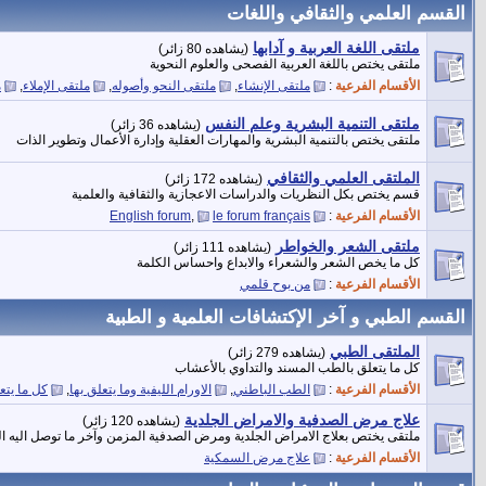
القسم العلمي والثقافي واللغات
ملتقى اللغة العربية و آدابها
(يشاهده 80 زائر)
ملتقى يختص باللغة العربية الفصحى والعلوم النحوية
الأقسام الفرعية
:
ملتقى الإنشاء
,
ملتقى النحو وأصوله
,
ملتقى الإملاء
,
م
ملتقى التنمية البشرية وعلم النفس
(يشاهده 36 زائر)
ملتقى يختص بالتنمية البشرية والمهارات العقلية وإدارة الأعمال وتطوير الذات
الملتقى العلمي والثقافي
(يشاهده 172 زائر)
قسم يختص بكل النظريات والدراسات الاعجازية والثقافية والعلمية
الأقسام الفرعية
:
le forum français
,
English forum
ملتقى الشعر والخواطر
(يشاهده 111 زائر)
كل ما يخص الشعر والشعراء والابداع واحساس الكلمة
الأقسام الفرعية
:
من بوح قلمي
القسم الطبي و آخر الإكتشافات العلمية و الطبية
الملتقى الطبي
(يشاهده 279 زائر)
كل ما يتعلق بالطب المسند والتداوي بالأعشاب
الأقسام الفرعية
:
الطب الباطني
,
الاورام الليفية وما يتعلق بها
,
كل ما يت
علاج مرض الصدفية والامراض الجلدية
(يشاهده 120 زائر)
ملتقى يختص بعلاج الامراض الجلدية ومرض الصدفية المزمن وآخر ما توصل اليه 
الأقسام الفرعية
:
علاج مرض السمكية