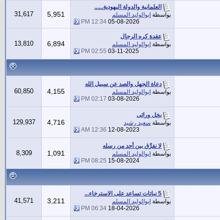
العلمانية والدولة اليهودية......
31,617
5,951
بواسطة
ابوالوليد المسلم
12:34 PM
05-08-2026
عقدة كره الرجال
13,810
6,894
بواسطة
ابوالوليد المسلم
02:55 PM
03-11-2025
دعاة الجهل والصد عن سبيل الله
60,850
4,155
بواسطة
ابوالوليد المسلم
02:17 PM
03-08-2026
بخل وراثى
129,937
4,716
بواسطة
سعيد رشيد
12:36 AM
12-08-2023
لا نفرِّق بين أحد من رسله
8,309
1,091
بواسطة
ابوالوليد المسلم
08:25 PM
15-08-2024
5 نباتات تساعد على الاسترخاء...
41,571
3,211
بواسطة
ابوالوليد المسلم
06:34 PM
18-04-2026