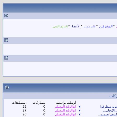
ن
*
المشرفين
*
قلم مميز
*
الأعضاء
*
الدعم الفني
ركات
أرسلت بواسطة
مشاركات
المشاهدات
وية متطرفة!
▼
ابوالوليد المسلم
0
29
 الإيجابي...
▼
ابوالوليد المسلم
0
27
شف تصميم...
▼
ابوالوليد المسلم
0
26