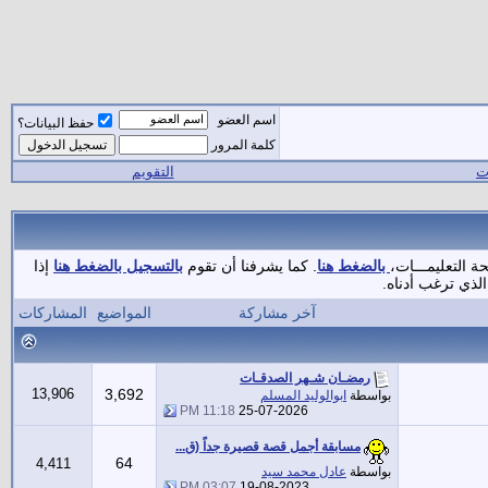
اسم العضو
حفظ البيانات؟
كلمة المرور
ات
التقويم
ة التعليمـــات،
بالضغط هنا
. كما يشرفنا أن تقوم
بالتسجيل بالضغط هنا
إذا
لذي ترغب أدناه.
آخر مشاركة
المواضيع
المشاركات
رمضـان شـهر الصدقـات
13,906
3,692
بواسطة
ابوالوليد المسلم
11:18 PM
25-07-2026
مسابقة أجمل قصة قصيرة جداً (ق...
64
4,411
بواسطة
عادل محمد سيد
03:07 PM
19-08-2023