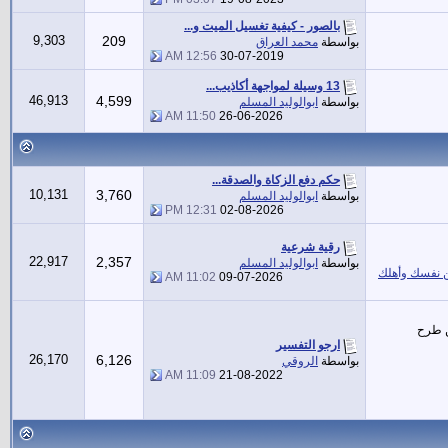
بالصور - كيفية تغسيل الميت و...
9,303
209
بواسطة
محمد العراق
12:56 AM
30-07-2019
13 وسيلة لمواجهة أكاذيب...
46,913
4,599
بواسطة
ابوالوليد المسلم
11:50 AM
26-06-2026
حكم دفع الزكاة والصدقة...
10,131
3,760
بواسطة
ابوالوليد المسلم
12:31 PM
02-08-2026
رقية شرعية
22,917
2,357
بواسطة
ابوالوليد المسلم
نفسك وأهلك
11:02 AM
09-07-2026
ن طرح
ارجو التفسير
26,170
6,126
بواسطة
الروقي
11:09 AM
21-08-2022