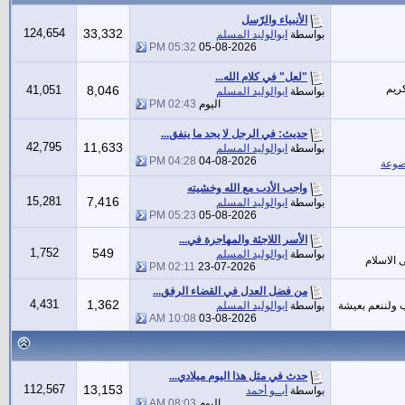
الأنبياء والرّسل
124,654
33,332
بواسطة
ابوالوليد المسلم
05:32 PM
05-08-2026
"لعل" في كلام الله...
ريم
41,051
8,046
بواسطة
ابوالوليد المسلم
اليوم
02:43 PM
حديث: في الرجل لا يجد ما ينفق...
42,795
11,633
بواسطة
ابوالوليد المسلم
04:28 PM
04-08-2026
ضوعة
واجب الأدب مع الله وخشيته
15,281
7,416
بواسطة
ابوالوليد المسلم
05:23 PM
05-08-2026
الأسر اللاجئة والمهاجرة في...
1,752
549
بواسطة
ابوالوليد المسلم
 الاسلام
02:11 PM
23-07-2026
من فضل العدل في القضاء الرفق...
4,431
1,362
ب ولننعم بعيشة
بواسطة
ابوالوليد المسلم
10:08 AM
03-08-2026
حدث في مثل هذا اليوم ميلادي...
112,567
13,153
بواسطة
أبــو أحمد
اليوم
08:03 AM