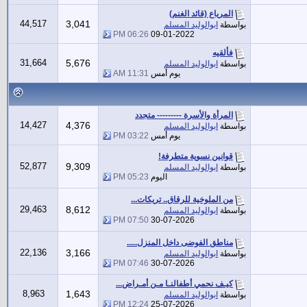
المرياع (قائد الغنم)
44,517
3,041
بواسطة
ابوالوليد المسلم
06:26 PM
09-01-2022
فألقيه
31,664
5,676
بواسطة
ابوالوليد المسلم
يوم أمس
11:31 AM
المرأة والأسرة --------- متجدد
14,427
4,376
بواسطة
ابوالوليد المسلم
يوم أمس
03:22 PM
قوانين نسوية متطرفة!
52,877
9,309
بواسطة
ابوالوليد المسلم
اليوم
05:23 PM
من الملوخية للرقاق.. تريكات...
29,463
8,612
بواسطة
ابوالوليد المسلم
07:50 PM
30-07-2026
مناطق الفوضى داخل المنزل.....
22,136
3,166
بواسطة
ابوالوليد المسلم
07:46 PM
30-07-2026
كيـف نحمي أطفالنـا مـن أمـراض...
8,963
1,643
بواسطة
ابوالوليد المسلم
12:24 PM
25-07-2026