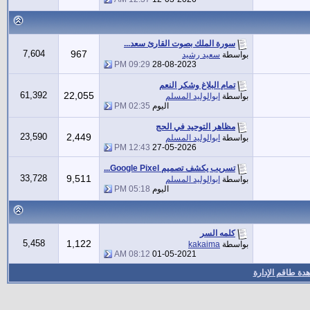
سورة الملك بصوت القارئ سعد...
7,604
967
بواسطة
سعيد رشيد
09:29 PM
28-08-2023
تمام البلاغ وشكر النعم
61,392
22,055
بواسطة
ابوالوليد المسلم
اليوم
02:35 PM
مظاهر التوحيد في الحج
23,590
2,449
بواسطة
ابوالوليد المسلم
12:43 PM
27-05-2026
تسريب يكشف تصميم Google Pixel...
33,728
9,511
بواسطة
ابوالوليد المسلم
اليوم
05:18 PM
كلمه السر
5,458
1,122
بواسطة
kakaima
08:12 AM
01-05-2021
دة طاقم الإدارة