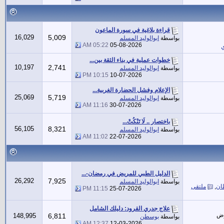
قراءة بلاغية في سورة الماعون
16,029
5,009
بواسطة
ابوالوليد المسلم
05:22 AM
05-08-2026
ي
خطوات عملية في بناء الثقة بين...
10,197
2,741
بواسطة
ابوالوليد المسلم
10:15 PM
10-07-2026
الإعلام وفشل الحضارة الغربية...
25,069
5,719
بواسطة
ابوالوليد المسلم
11:16 AM
30-07-2026
باختصار .. لَا تَنْكُتْ...
56,105
8,321
بواسطة
ابوالوليد المسلم
11:02 AM
22-07-2026
الدليل الطبي للمريض في رمضان-...
26,292
7,925
بواسطة
ابوالوليد المسلم
ان
,
ملتقى
11:15 PM
25-07-2026
علاج جدري القرود: دليلك الشامل
رض
148,995
6,811
بواسطة
بوسطن
12:37 AM
12-03-2026