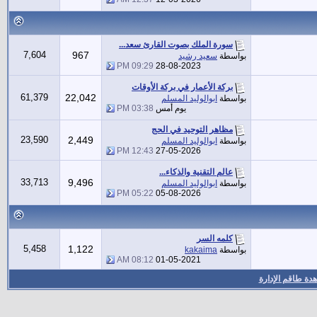
سورة الملك بصوت القارئ سعد...
7,604
967
بواسطة
سعيد رشيد
09:29 PM
28-08-2023
بركة الأعمار في بركة الأوقات
61,379
22,042
بواسطة
ابوالوليد المسلم
يوم أمس
03:38 PM
مظاهر التوحيد في الحج
23,590
2,449
بواسطة
ابوالوليد المسلم
12:43 PM
27-05-2026
عالم التقنية والذكاء...
33,713
9,496
بواسطة
ابوالوليد المسلم
05:22 PM
05-08-2026
كلمه السر
5,458
1,122
بواسطة
kakaima
08:12 AM
01-05-2021
دة طاقم الإدارة