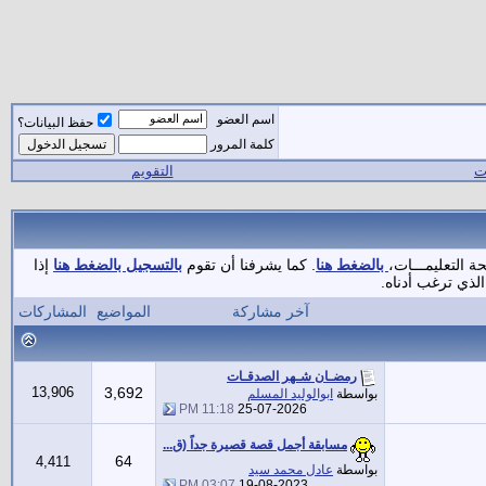
اسم العضو
حفظ البيانات؟
كلمة المرور
ات
التقويم
ة التعليمـــات،
بالضغط هنا
. كما يشرفنا أن تقوم
بالتسجيل بالضغط هنا
إذا
لذي ترغب أدناه.
آخر مشاركة
المواضيع
المشاركات
رمضـان شـهر الصدقـات
13,906
3,692
بواسطة
ابوالوليد المسلم
11:18 PM
25-07-2026
مسابقة أجمل قصة قصيرة جداً (ق...
64
4,411
بواسطة
عادل محمد سيد
03:07 PM
19-08-2023