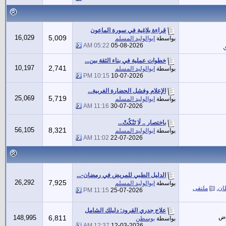
قراءة بلاغية في سورة الماعون
16,029
5,009
بواسطة
ابوالوليد المسلم
05:22 AM
05-08-2026
ي
خطوات عملية في بناء الثقة بين...
10,197
2,741
بواسطة
ابوالوليد المسلم
10:15 PM
10-07-2026
الإعلام وفشل الحضارة الغربية...
25,069
5,719
بواسطة
ابوالوليد المسلم
11:16 AM
30-07-2026
باختصار .. لَا تَنْكُتْ...
56,105
8,321
بواسطة
ابوالوليد المسلم
11:02 AM
22-07-2026
الدليل الطبي للمريض في رمضان-...
26,292
7,925
بواسطة
ابوالوليد المسلم
ان
,
ملتقى
11:15 PM
25-07-2026
علاج جدري القرود: دليلك الشامل
رض
148,995
6,811
بواسطة
بوسطن
12:37 AM
12-03-2026