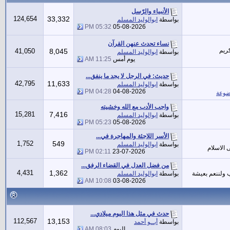
الأنبياء والرّسل
124,654
33,332
بواسطة
ابوالوليد المسلم
05:32 PM
05-08-2026
نساء تحدث عنهن القرآن
ريم
41,050
8,045
بواسطة
ابوالوليد المسلم
يوم أمس
11:25 AM
حديث: في الرجل لا يجد ما ينفق...
42,795
11,633
بواسطة
ابوالوليد المسلم
04:28 PM
04-08-2026
ضوعة
واجب الأدب مع الله وخشيته
15,281
7,416
بواسطة
ابوالوليد المسلم
05:23 PM
05-08-2026
الأسر اللاجئة والمهاجرة في...
1,752
549
بواسطة
ابوالوليد المسلم
 الاسلام
02:11 PM
23-07-2026
من فضل العدل في القضاء الرفق...
4,431
1,362
ب ولننعم بعيشة
بواسطة
ابوالوليد المسلم
10:08 AM
03-08-2026
حدث في مثل هذا اليوم ميلادي...
112,567
13,153
بواسطة
أبــو أحمد
اليوم
08:03 AM