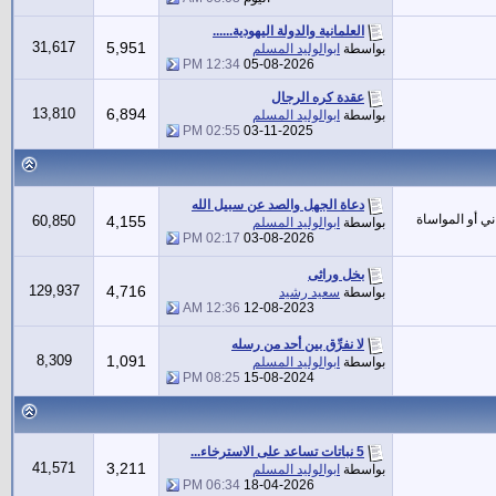
العلمانية والدولة اليهودية......
31,617
5,951
بواسطة
ابوالوليد المسلم
12:34 PM
05-08-2026
عقدة كره الرجال
13,810
6,894
بواسطة
ابوالوليد المسلم
02:55 PM
03-11-2025
دعاة الجهل والصد عن سبيل الله
ني أو المواساة
60,850
4,155
بواسطة
ابوالوليد المسلم
02:17 PM
03-08-2026
بخل وراثى
129,937
4,716
بواسطة
سعيد رشيد
12:36 AM
12-08-2023
لا نفرِّق بين أحد من رسله
8,309
1,091
بواسطة
ابوالوليد المسلم
08:25 PM
15-08-2024
5 نباتات تساعد على الاسترخاء...
41,571
3,211
بواسطة
ابوالوليد المسلم
06:34 PM
18-04-2026