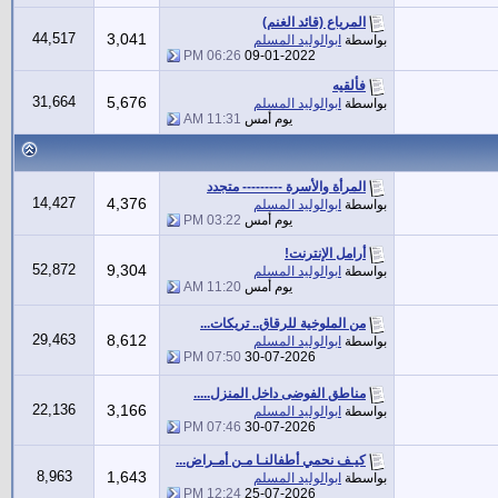
المرياع (قائد الغنم)
44,517
3,041
بواسطة
ابوالوليد المسلم
06:26 PM
09-01-2022
فألقيه
31,664
5,676
بواسطة
ابوالوليد المسلم
يوم أمس
11:31 AM
المرأة والأسرة --------- متجدد
14,427
4,376
بواسطة
ابوالوليد المسلم
يوم أمس
03:22 PM
أرامل الإنترنت!
52,872
9,304
بواسطة
ابوالوليد المسلم
يوم أمس
11:20 AM
من الملوخية للرقاق.. تريكات...
29,463
8,612
بواسطة
ابوالوليد المسلم
07:50 PM
30-07-2026
مناطق الفوضى داخل المنزل.....
22,136
3,166
بواسطة
ابوالوليد المسلم
07:46 PM
30-07-2026
كيـف نحمي أطفالنـا مـن أمـراض...
8,963
1,643
بواسطة
ابوالوليد المسلم
12:24 PM
25-07-2026