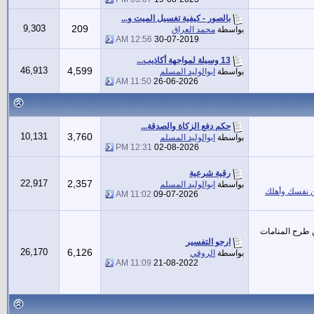
بالصور - كيفية تغسيل الميت و...
9,303
209
بواسطة
محمد العراق
12:56 AM
30-07-2019
13 وسيلة لمواجهة أكاذيب...
46,913
4,599
بواسطة
ابوالوليد المسلم
11:50 AM
26-06-2026
حكم دفع الزكاة والصدقة...
10,131
3,760
بواسطة
ابوالوليد المسلم
12:31 PM
02-08-2026
رقية شرعية
22,917
2,357
بواسطة
ابوالوليد المسلم
نفسك وأهلك
11:02 AM
09-07-2026
 طرح المنامات
ارجو التفسير
26,170
6,126
بواسطة
الروقي
11:09 AM
21-08-2022