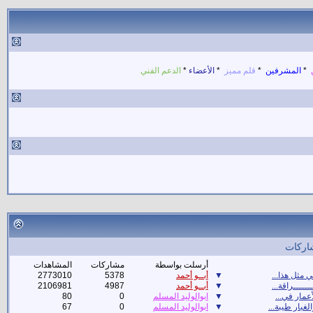
ن
*
المشرفين
*
قلم مميز
*
الأعضاء
*
الدعم الفني
اركات
أرسلت بواسطة
مشاركات
المشاهدات
مثل هذا...
▼
أبــو أحمد
5378
2773010
ــــــراقة...
▼
أبــو أحمد
4987
2106981
أعمار في...
▼
ابوالوليد المسلم
0
80
لغبار طيبة...
▼
ابوالوليد المسلم
0
67