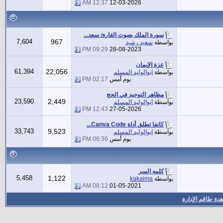
12:37 AM
12-03-2026
سورة الملك بصوت القارئ سعد...
7,604
967
بواسطة
سعيد رشيد
09:29 PM
28-08-2023
عزة الإيمان
61,394
22,056
بواسطة
ابوالوليد المسلم
يوم أمس
02:17 PM
مظاهر التوحيد في الحج
23,590
2,449
بواسطة
ابوالوليد المسلم
12:43 PM
27-05-2026
كانفا تطلق أداة Canva Code...
33,743
9,523
بواسطة
ابوالوليد المسلم
يوم أمس
06:36 PM
كلمه السر
5,458
1,122
بواسطة
kakaima
08:12 AM
01-05-2021
دة طاقم الإدارة