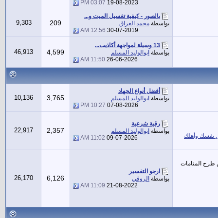
03:07 PM
19-08-2023
بالصور - كيفية تغسيل الميت و...
9,303
209
بواسطة
محمد العراق
12:56 AM
30-07-2019
13 وسيلة لمواجهة أكاذيب...
46,913
4,599
بواسطة
ابوالوليد المسلم
11:50 AM
26-06-2026
أفضل أنواع الجهاد
10,136
3,765
بواسطة
ابوالوليد المسلم
10:27 PM
07-08-2026
رقية شرعية
22,917
2,357
بواسطة
ابوالوليد المسلم
نفسك وأهلك
11:02 AM
09-07-2026
 طرح المنامات
ارجو التفسير
26,170
6,126
بواسطة
الروقي
11:09 AM
21-08-2022