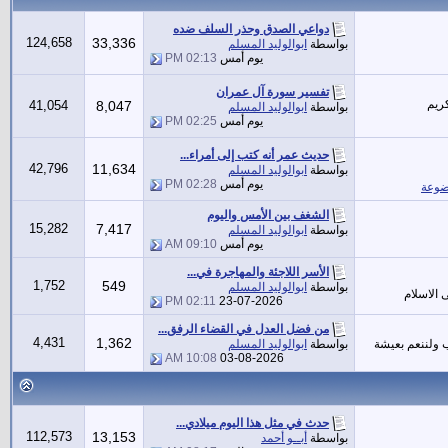
دواعي الصدق وحذر السلف ضده
124,658
33,336
بواسطة
ابوالوليد المسلم
يوم أمس
02:13 PM
تفسير سورة آل عمران
ريم
41,054
8,047
بواسطة
ابوالوليد المسلم
يوم أمس
02:25 PM
حديث عمر أنه كتب إلى أمراء...
42,796
11,634
بواسطة
ابوالوليد المسلم
يوم أمس
02:28 PM
ضوعة
الشغف بين الأمس واليوم
15,282
7,417
بواسطة
ابوالوليد المسلم
يوم أمس
09:10 AM
الأسر اللاجئة والمهاجرة في...
1,752
549
بواسطة
ابوالوليد المسلم
 الاسلام
02:11 PM
23-07-2026
من فضل العدل في القضاء الرفق...
4,431
1,362
ب ولننعم بعيشة
بواسطة
ابوالوليد المسلم
10:08 AM
03-08-2026
حدث في مثل هذا اليوم ميلادي...
112,573
13,153
بواسطة
أبــو أحمد