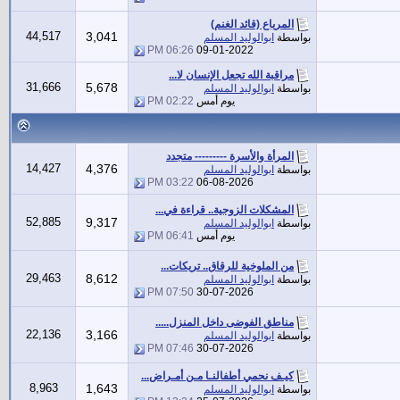
المرياع (قائد الغنم)
44,517
3,041
بواسطة
ابوالوليد المسلم
06:26 PM
09-01-2022
مراقبة الله تجعل الإنسان لا...
31,666
5,678
بواسطة
ابوالوليد المسلم
يوم أمس
02:22 PM
المرأة والأسرة --------- متجدد
14,427
4,376
بواسطة
ابوالوليد المسلم
03:22 PM
06-08-2026
المشكلات الزوجية.. قراءة في...
52,885
9,317
بواسطة
ابوالوليد المسلم
يوم أمس
06:41 PM
من الملوخية للرقاق.. تريكات...
29,463
8,612
بواسطة
ابوالوليد المسلم
07:50 PM
30-07-2026
مناطق الفوضى داخل المنزل.....
22,136
3,166
بواسطة
ابوالوليد المسلم
07:46 PM
30-07-2026
كيـف نحمي أطفالنـا مـن أمـراض...
8,963
1,643
بواسطة
ابوالوليد المسلم