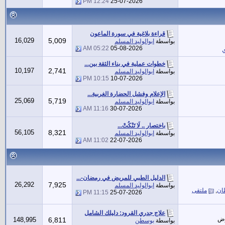
12:24 PM
25-07-2026
قراءة بلاغية في سورة الماعون
16,029
5,009
بواسطة
ابوالوليد المسلم
05:22 AM
05-08-2026
ي
خطوات عملية في بناء الثقة بين...
10,197
2,741
بواسطة
ابوالوليد المسلم
10:15 PM
10-07-2026
الإعلام وفشل الحضارة الغربية...
25,069
5,719
بواسطة
ابوالوليد المسلم
11:16 AM
30-07-2026
باختصار .. لَا تَنْكُتْ...
56,105
8,321
بواسطة
ابوالوليد المسلم
11:02 AM
22-07-2026
الدليل الطبي للمريض في رمضان-...
26,292
7,925
بواسطة
ابوالوليد المسلم
ان
,
ملتقى
11:15 PM
25-07-2026
علاج جدري القرود: دليلك الشامل
رض
148,995
6,811
بواسطة
بوسطن