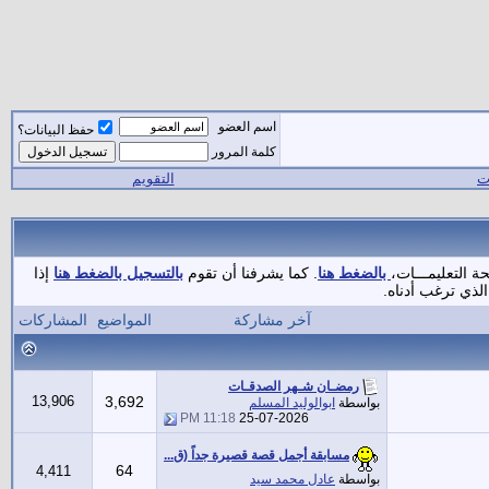
اسم العضو
حفظ البيانات؟
كلمة المرور
ات
التقويم
ة التعليمـــات،
بالضغط هنا
. كما يشرفنا أن تقوم
بالتسجيل بالضغط هنا
إذا
لذي ترغب أدناه.
آخر مشاركة
المواضيع
المشاركات
رمضـان شـهر الصدقـات
13,906
3,692
بواسطة
ابوالوليد المسلم
11:18 PM
25-07-2026
مسابقة أجمل قصة قصيرة جداً (ق...
64
4,411
بواسطة
عادل محمد سيد