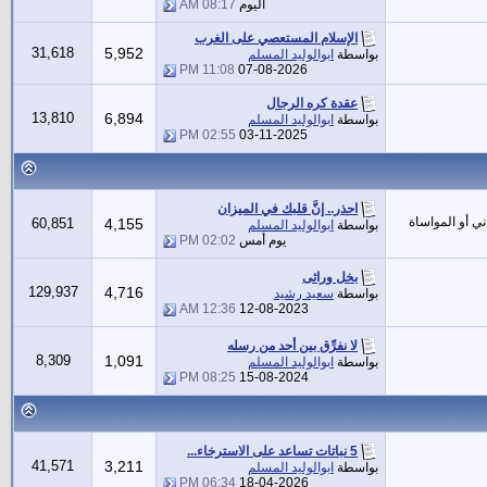
اليوم
08:17 AM
الإسلام المستعصي على الغرب
31,618
5,952
بواسطة
ابوالوليد المسلم
11:08 PM
07-08-2026
عقدة كره الرجال
13,810
6,894
بواسطة
ابوالوليد المسلم
02:55 PM
03-11-2025
احذر.. إنَّ قلبك في الميزان
ني أو المواساة
60,851
4,155
بواسطة
ابوالوليد المسلم
يوم أمس
02:02 PM
بخل وراثى
129,937
4,716
بواسطة
سعيد رشيد
12:36 AM
12-08-2023
لا نفرِّق بين أحد من رسله
8,309
1,091
بواسطة
ابوالوليد المسلم
08:25 PM
15-08-2024
5 نباتات تساعد على الاسترخاء...
41,571
3,211
بواسطة
ابوالوليد المسلم
06:34 PM
18-04-2026