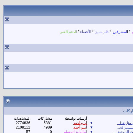
ن
*
المشرفين
*
قلم مميز
*
الأعضاء
*
الدعم الفني
اركات
أرسلت بواسطة
مشاركات
المشاهدات
ثل هذا...
▼
أبــو أحمد
5381
2774836
ـــــراقة...
▼
أبــو أحمد
4989
2108112
 الزوجية.....
▼
ابوالوليد المسلم
0
57