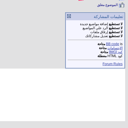
الموضوع مغلق
تعليمات المشاركة
لا تستطيع
إضافة مواضيع جديدة
لا تستطيع
الرد على المواضيع
لا تستطيع
إرفاق ملفات
لا تستطيع
تعديل مشاركاتك
is
BB code
متاحة
الابتسامات
متاحة
كود [IMG]
متاحة
كود HTML
معطلة
Forum Rules