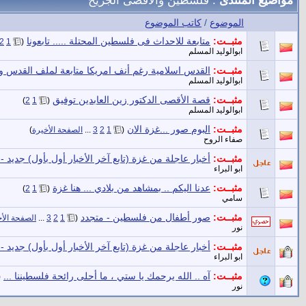
الموضوع
/
كاتب الموضوع
مثبــت:
متابعة للاحداث فى فلسطين المحتلة ..... تابعونا
‏
2
1
(
ابوالوليد المسلم
مثبــت:
القدس اسلامية رغم أنف امريكا متابعة لملف القدس 
ابوالوليد المسلم
مثبــت:
قصة الأقصى الدكتور زين العابدين توفيق
‏
)
2
1
(
ابوالوليد المسلم
مثبــت:
البوم صور ...غزة الان
‏
(
1
2
3
...
الصفحة الأخيرة
)
صفاء الروح
مثبــت:
أخبار عاجلة من غزة (تابع آخر الأخبار أول بأول) جديد -عد
ابو البراء
مثبــت:
عدنا اليكم .. بمشاهد من بلادي ... هنا غزة
‏
)
2
1
(
سامي
مثبــت:
صور أطفال من فلسطين - متجدد
‏
(
1
2
3
...
الصفحة الأخ
نور
مثبــت:
أخبار عاجلة من غزة (تابع آخر الأخبار أول بأول) جديد - العا
ابو البراء
مثبــت:
آه .. الله يرحمك يا ستي ، ما أحلى رائحة فلسطيننا ...
‏
(
نور