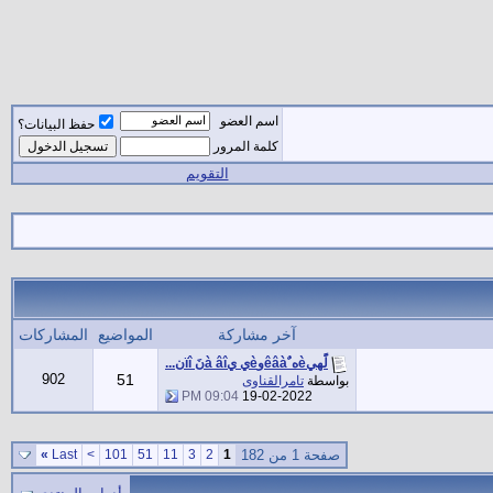
اسم العضو
حفظ البيانات؟
كلمة المرور
التقويم
آخر مشاركة
المواضيع
المشاركات
لًَهيèه ٌêâàوèي يà âîنَ ïîن...
902
51
بواسطة
تامرالقناوى
09:04 PM
19-02-2022
صفحة 1 من 182
1
2
3
11
51
101
>
Last
»