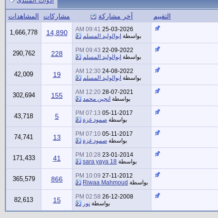
أدوات المنتدى
التقييم
آخر مشاركة
مشاركات
المشاهدات
09:41 AM
25-03-2026
1,666,778
14,890
بواسطة
ابوالوليد المسلم
09:43 PM
22-09-2022
290,762
228
بواسطة
ابوالوليد المسلم
12:30 AM
24-08-2022
42,009
19
بواسطة
ابوالوليد المسلم
12:20 AM
28-07-2021
302,694
155
بواسطة
انجين محمد
07:13 PM
05-11-2017
43,718
5
بواسطة
صمود غزة
07:10 PM
05-11-2017
74,741
13
بواسطة
صمود غزة
10:28 PM
23-01-2014
171,433
41
بواسطة
sara yaya 18
10:09 PM
27-11-2012
365,579
866
بواسطة
Riwaa Mahmoud
02:58 PM
26-12-2008
82,613
15
بواسطة
نور