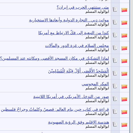
متى ستنتهي الحرب في إيران؟
ابوالوليد المسلم
موانئ دبي.. التجارة الدولية وأبعادها الاستخبارية
ابوالوليد المسلم
كندا من التبعية إلى فكّ الارتباط مع أمريكا
ابوالوليد المسلم
مجلس السلام في غزة الدور والمآلات
ابوالوليد المسلم
لماذا التشكيك في مكان المسجد الأقصى ومكانته عند المسلمين؟!
ابوالوليد المسلم
الْمَسْجِدُ الأَقْصَى أَوَّلُ قِبْلَة لِلْمُسْلِمِيْنَ
ابوالوليد المسلم
المكر المجوسي
ابوالوليد المسلم
صور من التدخل الأمريكي في أمريكا اللاتينية
ابوالوليد المسلم
قراءة في كتاب حين ينام العالم: قصصٌ وكلماتٌ وجراحُ فلسطين
ابوالوليد المسلم
هندسة الإقليم وفق الرؤية الصهيونية
ابوالوليد المسلم