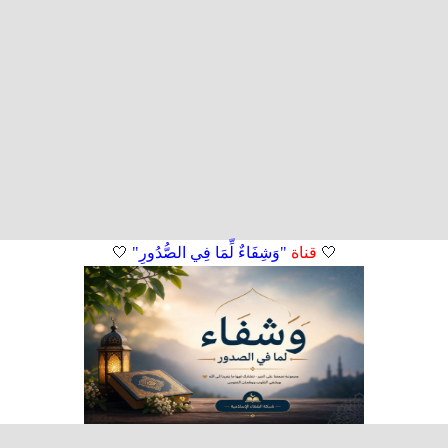
🤍
قناة
"وَشِفَاءٌ لِّمَا فِي الصُّدُورِ"
🤍