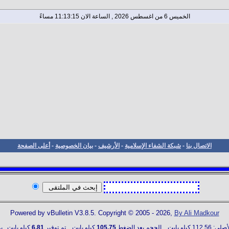
الخميس 6 من اغسطس 2026 , الساعة الان 11:13:16 مساءً
الاتصال بنا
-
شبكة الشفاء الإسلامية
-
الأرشيف
-
بيان الخصوصية
-
أعلى الصفحة
Powered by vBulletin V3.8.5. Copyright © 2005 - 2026,
By Ali Madkour
. الحجم بعد الضغط
105.75
كيلو بايت... تم توفير
6.81
كيلو بايت...بمعدل