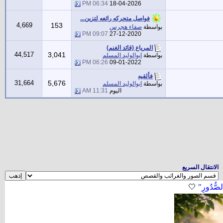
06:34 PM
18-04-2026
فواصل متحركه رائعه لتزين...
4,669
153
بواسطة
صفاء هجرس
09:07 PM
27-12-2020
المرياع (قائد الغنم)
44,517
3,041
بواسطة
ابوالوليد المسلم
06:26 PM
09-01-2022
فألقيه
31,664
5,676
بواسطة
ابوالوليد المسلم
اليوم
11:31 AM
الانتقال السريع
لصُّدُورِ"
🤍