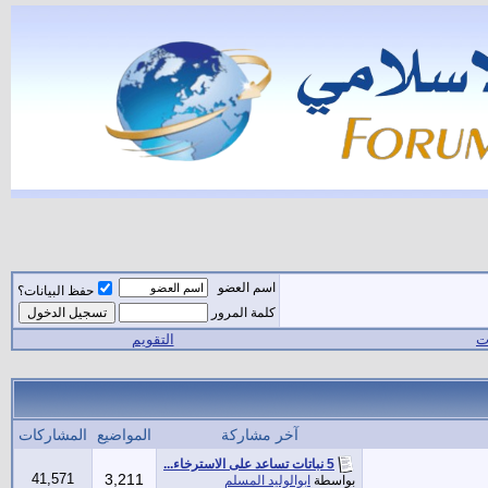
اسم العضو
حفظ البيانات؟
كلمة المرور
ات
التقويم
آخر مشاركة
المواضيع
المشاركات
5 نباتات تساعد على الاسترخاء...
41,571
3,211
بواسطة
ابوالوليد المسلم