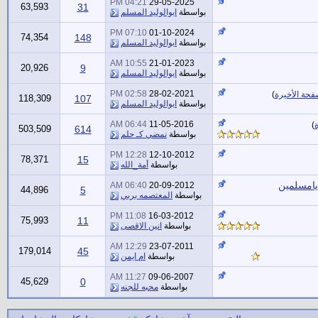
04:21 PM
29-05-2025
63,593
31
بواسطة
ابوالوليد المسلم
07:10 PM
01-10-2024
74,354
148
بواسطة
ابوالوليد المسلم
10:55 AM
21-01-2023
20,926
9
بواسطة
ابوالوليد المسلم
02:58 PM
28-02-2021
فحة الأخيرة
)
118,309
107
بواسطة
ابوالوليد المسلم
06:44 AM
11-05-2016
)
503,509
614
بواسطة
نمضي كـ حلم
12:28 PM
12-10-2012
78,371
15
بواسطة
أمة_الله
يامسلمين
06:40 AM
20-09-2012
44,896
5
بواسطة
المعتصمه بربي
11:08 PM
16-03-2012
75,993
11
بواسطة
انين الاقصى
12:29 AM
23-07-2011
179,014
45
بواسطة
ام ايمن
11:27 AM
09-06-2007
45,629
0
بواسطة
محبه للجنه