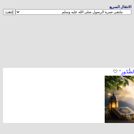
الانتقال السريع
لصُّدُورِ"
🤍