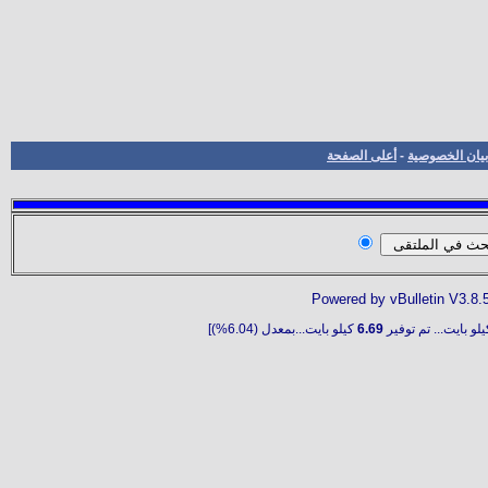
بيان الخصوصية
-
أعلى الصفحة
Powered by vBulletin V3.8.
لو بايت... تم توفير
6.69
كيلو بايت...بمعدل (6.04%)]