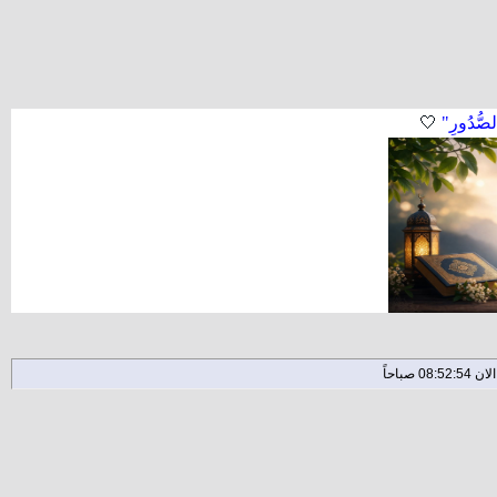
لصُّدُورِ"
🤍