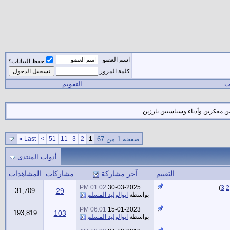
اسم العضو
حفظ البيانات؟
كلمة المرور
ات
التقويم
ن مفكرين وأدباء وسياسيين بارزين
صفحة 1 من 67
1
2
3
11
51
>
Last
»
أدوات المنتدى
التقييم
آخر مشاركة
مشاركات
المشاهدات
01:02 PM
30-03-2025
)
3
2
31,709
29
بواسطة
ابوالوليد المسلم
06:01 PM
15-01-2023
193,819
103
بواسطة
ابوالوليد المسلم