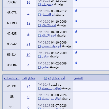
10:26 AM
24-12-2012
78,067
16
بواسطة
راضي ادم
03:02 PM
08-10-2012
45,073
2
بواسطة
أبو الشيماء
09:09 PM
04-10-2009
68,190
12
بواسطة
اخت الاسلام
09:06 PM
04-10-2009
42,625
4
بواسطة
اخت الاسلام
08:59 PM
04-10-2009
95,942
21
بواسطة
أبو جهاد المصري
01:47 PM
05-02-2009
65,814
10
بواسطة
سامي
04:26 PM
04-02-2009
38,084
4
بواسطة
سامي
التقييم
آخر مشاركة
مشاركات
المشاهدات
يوم أمس
10:47 PM
44,131
74
بواسطة
ابوالوليد المسلم
05:35 PM
05-08-2026
88
0
بواسطة
ابوالوليد المسلم
12:27 PM
31-07-2026
118
0
بواسطة
ابوالوليد المسلم