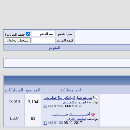
اسم العضو
حفظ البيانات؟
كلمة المرور
التقويم
آخر مشاركة
المواضيع
المشاركات
طريقة عمل الباديكير بـ5 خطوات...
23,019
3,104
بواسطة
ابوالوليد المسلم
07:45 PM
30-07-2026
أحبــــــــــــك فــــــــي...
1,607
61
بواسطة
سامية الحرف
01:03 AM
08-11-2017