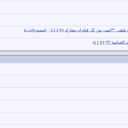
 نلتقى..**اتمنى من كل فتاة ان تشارك
‏
(
1
2
3
...
الصفحة الأخيرة
)
 الخـاصة *!!*
‏
)
2
1
(