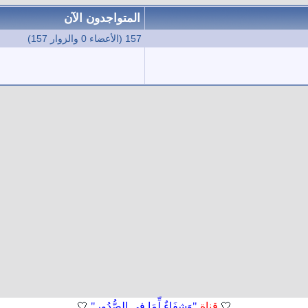
المتواجدون الآن
157 (الأعضاء 0 والزوار 157)
🤍
قناة
"وَشِفَاءٌ لِّمَا فِي الصُّدُورِ"
🤍