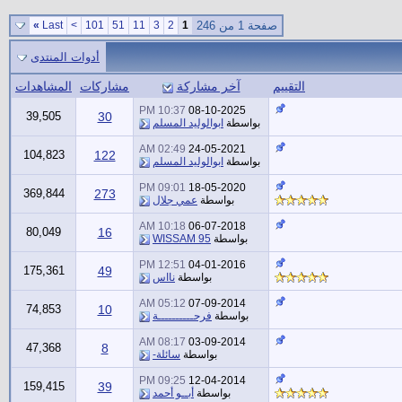
صفحة 1 من 246
1
2
3
11
51
101
>
Last
»
أدوات المنتدى
التقييم
آخر مشاركة
مشاركات
المشاهدات
10:37 PM
08-10-2025
39,505
30
بواسطة
ابوالوليد المسلم
02:49 AM
24-05-2021
104,823
122
بواسطة
ابوالوليد المسلم
09:01 PM
18-05-2020
369,844
273
بواسطة
عمي جلال
10:18 AM
06-07-2018
80,049
16
بواسطة
WISSAM 95
12:51 PM
04-01-2016
175,361
49
بواسطة
نااس
05:12 AM
07-09-2014
74,853
10
بواسطة
فرحــــــــــة
08:17 AM
03-09-2014
47,368
8
بواسطة
سائلة-
09:25 PM
12-04-2014
159,415
39
بواسطة
أبــو أحمد