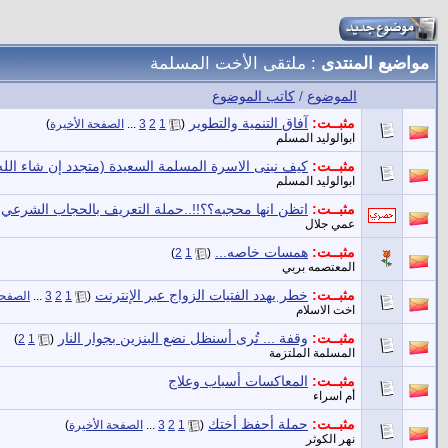
مواضيع المنتدى
: ملتقى الأخت المسلمة
الموضوع
/
كاتب الموضوع
مثبــت:
آفاق التنمية والتطوير
‏
(
1
2
3
...
الصفحة الأخيرة
)
ابوالوليد المسلم
مثبــت:
كيف نبنى الاسرة المسلمة السعيدة (متجدد إن شاء الله
ابوالوليد المسلم
مثبــت:
اتظن انها محجبه؟؟!!..حملة التعريف بالحجاب الشرعي
‏
عمي جلال
مثبــت:
همسات خاصه...
‏
)
2
1
(
المعتصمه بربي
مثبــت:
خطر يهدد الفتيات الزواج عبر الإنترنت
‏
(
1
2
3
...
الصفحة
اخت الاسلام
مثبــت:
وقفة ... تُرى أسنظل نضع البنزين بجوار النار
‏
)
2
1
(
المسلمة الملتزمة
مثبــت:
المعاكسات أسباب وعلاج
أم اسراء
مثبــت:
حملة أحفظ أختك
‏
(
1
2
3
...
الصفحة الأخيرة
)
نهر الكوثر