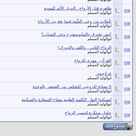
ظاهرة قتل الأزواج.. البديل الآثم للمودة
ابوالوليد المسلم
تأملات من وحي السُّنة فيما يقع بين الأزواج
ابوالوليد المسلم
كيف يخترق «المانوسفير» وعي الشباب؟
ابوالوليد المسلم
الزواج الثاني.. واللف والدوران!
ابوالوليد المسلم
القرآن.. مهري للزواج
ابوالوليد المسلم
فزوِّجوه..
ابوالوليد المسلم
5 نصائح للزوجين للتخلص من الشعور بالوحدة
ابوالوليد المسلم
لتسكنوا إليها.. الكلمة الطيبة مفتاح السعادة والسكينة
ابوالوليد المسلم
حلول مبتكرة لتيسير الزواج
ابوالوليد المسلم