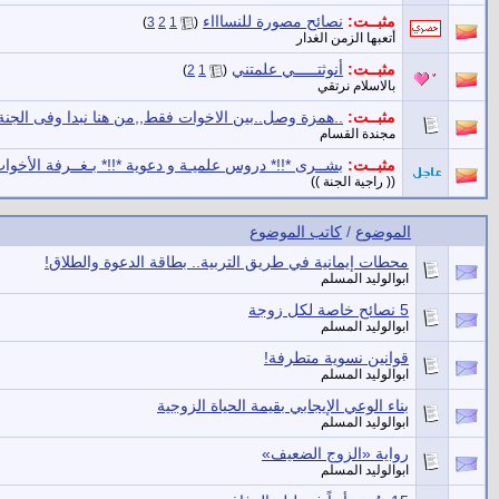
مثبــت:
نصائح مصورة للنساااء
‏
)
3
2
1
(
أتعبها الزمن الغدار
مثبــت:
أنوثتـــــي علمتني
‏
)
2
1
(
بالاسلام نرتقي
مثبــت:
..همزة وصل..بين الاخوات فقط,,من هنا نبدا وفى الجنة
مجندة القسام
مثبــت:
بشــرى *!!* دروس علميـة و دعوية *!!* بـغــرفة الأخوات
(( راجية الجنة ))
الموضوع
/
كاتب الموضوع
محطات إيمانية في طريق التربية.. بطاقة الدعوة والطلاق!
ابوالوليد المسلم
5 نصائح خاصة لكل زوجة
ابوالوليد المسلم
قوانين نسوية متطرفة!
ابوالوليد المسلم
بناء الوعي الإيجابي بقيمة الحياة الزوجية
ابوالوليد المسلم
رواية «الزوج الضعيف»
ابوالوليد المسلم