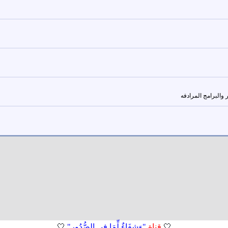
والبرامج المرادفه
🤍
قناة
"وَشِفَاءٌ لِّمَا فِي الصُّدُورِ"
🤍