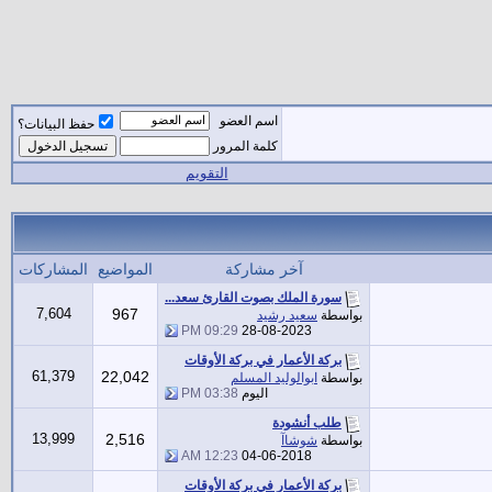
اسم العضو
حفظ البيانات؟
كلمة المرور
التقويم
آخر مشاركة
المواضيع
المشاركات
سورة الملك بصوت القارئ سعد...
7,604
967
بواسطة
سعيد رشيد
09:29 PM
28-08-2023
بركة الأعمار في بركة الأوقات
61,379
22,042
بواسطة
ابوالوليد المسلم
اليوم
03:38 PM
طلب أنشودة
13,999
2,516
بواسطة
شوشاآ
12:23 AM
04-06-2018
بركة الأعمار في بركة الأوقات