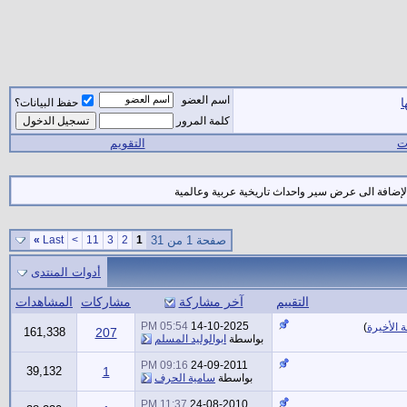
اسم العضو
ا
حفظ البيانات؟
كلمة المرور
ات
التقويم
إضافة الى عرض سير واحداث تاريخية عربية وعالمية
صفحة 1 من 31
1
2
3
11
>
Last
»
أدوات المنتدى
التقييم
آخر مشاركة
مشاركات
المشاهدات
05:54 PM
14-10-2025
 الأخيرة
)
161,338
207
بواسطة
ابوالوليد المسلم
09:16 PM
24-09-2011
39,132
1
بواسطة
سامية الحرف
11:37 PM
24-08-2010