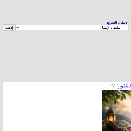
الانتقال السريع
لصُّدُورِ"
🤍