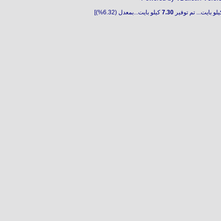
لو بايت... تم توفير
7.30
كيلو بايت...بمعدل (6.32%)]