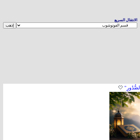
الانتقال السريع
لصُّدُورِ"
🤍