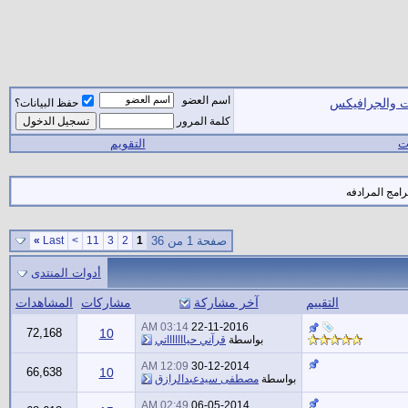
اسم العضو
ات والجرافيكس
حفظ البيانات؟
كلمة المرور
ات
التقويم
امج المرادفه
صفحة 1 من 36
1
2
3
11
>
Last
»
أدوات المنتدى
التقييم
آخر مشاركة
مشاركات
المشاهدات
03:14 AM
22-11-2016
72,168
10
بواسطة
قرآني حياااااااتي
12:09 AM
30-12-2014
66,638
10
بواسطة
مصطفى سيدعبدالرازق
02:49 AM
06-05-2014