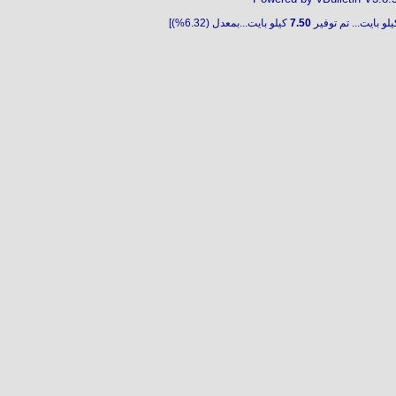
لو بايت... تم توفير
7.50
كيلو بايت...بمعدل (6.32%)]