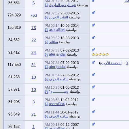
01:42 AM
29-04-2017
36,864
6
بواسطة
عبد الرحيم الفاروق
07:52 PM
25-03-2015
724,329
763
بواسطة
القلب الحزين
05:14 PM
10-09-2014
155,819
73
بواسطة
ashraf3h4
08:32 PM
18-08-2013
84,682
22
بواسطة
سائلة-
07:38 PM
07-02-2013
91,412
24
بواسطة
abu jandal
07:36 PM
07-02-2013
3
...
الصفحة الأخيرة
)
117,550
31
بواسطة
abu jandal
01:54 PM
27-06-2012
61,258
10
بواسطة
سامية الحرف
10:36 AM
01-05-2012
57,971
10
بواسطة
وســـــــــام*
08:58 PM
11-02-2012
31,206
3
بواسطة
ashraf3h4
11:44 PM
16-01-2012
93,649
21
بواسطة
سامية الحرف
09:13 AM
06-12-2007
26,152
1
بواسطة
ashraf3h4