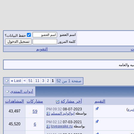
اسم العضو
حفظ البيانات؟
كلمة المرور
ات
التقويم
صفحة 1 من 52
1
2
3
11
51
>
Last
»
أدوات المنتدى
التقييم
آخر مشاركة
مشاركات
المشاهدات
09:32 PM
08-07-2023
يرة
)
43,497
59
بواسطة
ابوالوليد المسلم
02:12 PM
07-03-2021
45,520
6
بواسطة
loveawake.ru