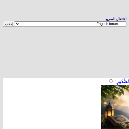
الانتقال السريع
لصُّدُورِ"
🤍