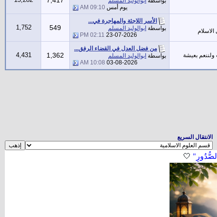
7,417
بواسطة
ابوالوليد المسلم
يوم أمس
09:10 AM
الأسر اللاجئة والمهاجرة في...
1,752
549
بواسطة
ابوالوليد المسلم
الاسلام
02:11 PM
23-07-2026
من فضل العدل في القضاء الرفق...
4,431
1,362
 ولننعم بعيشة
بواسطة
ابوالوليد المسلم
10:08 AM
03-08-2026
الانتقال السريع
لصُّدُورِ"
🤍