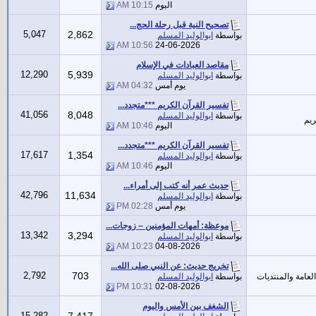
اليوم
10:15 AM
تصحيح النية قبل رحلة الحج...
5,047
2,862
بواسطة
ابوالوليد المسلم
10:56 AM
24-06-2026
مقاصد العبادات في الإسلام
12,290
5,939
بواسطة
ابوالوليد المسلم
يوم أمس
04:32 AM
تفسير القرآن الكريم ***متجدد...
41,056
8,048
بواسطة
ابوالوليد المسلم
ريم
اليوم
10:46 AM
تفسير القرآن الكريم ***متجدد...
17,617
1,354
بواسطة
ابوالوليد المسلم
اليوم
10:46 AM
حديث عمر أنه كتب إلى أمراء...
42,796
11,634
بواسطة
ابوالوليد المسلم
يوم أمس
02:28 PM
موعظة: أمهات المؤمنين – زوجات...
13,342
3,294
بواسطة
ابوالوليد المسلم
10:23 AM
04-08-2026
تخريج حديث: عن النبي صلى الله...
2,792
703
لعامة والمنتديات
بواسطة
ابوالوليد المسلم
10:31 PM
02-08-2026
الشغف بين الأمس واليوم
15,282