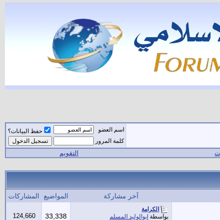
اسم العضو
حفظ البيانات؟
كلمة المرور
ات
التقويم
آخر مشاركة
المواضيع
المشاركات
الكرامة
124,660
33,338
بواسطة
ابوالوليد المسلم