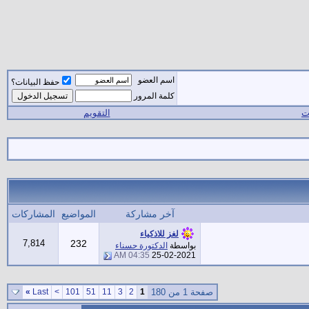
اسم العضو
حفظ البيانات؟
كلمة المرور
ات
التقويم
آخر مشاركة
المواضيع
المشاركات
لغز للاذكياء
7,814
232
بواسطة
الدكتورة حسناء
04:35 AM
25-02-2021
صفحة 1 من 180
1
2
3
11
51
101
>
Last
»