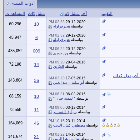
أدوات المنتدى
التقييم
آخر مشاركة
مشاركات
المشاهدات
02:33 PM
29-12-2020
60,296
10
بواسطة
هديرفراوله
02:32 PM
29-12-2020
45,947
6
بواسطة
هديرفراوله
06:24 PM
20-12-2020
435,052
609
بواسطة
ورد جوري
09:20 PM
28-04-2016
72,198
14
بواسطة
العبّادي
 أن يفعل كذلك
03:20 AM
17-05-2015
143,804
36
بواسطة
أبو سلمان عبد الغني
06:31 PM
06-03-2015
68,159
10
بواسطة
* لمسة حنان *
09:05 PM
03-12-2014
73,558
11
بواسطة
بــيآرق النصـــر
10:15 PM
23-11-2014
164,069
46
بواسطة
مصطفي كمال الديب
01:22 PM
14-10-2014
141,674
31
بواسطة
بنت من هذا الزمن