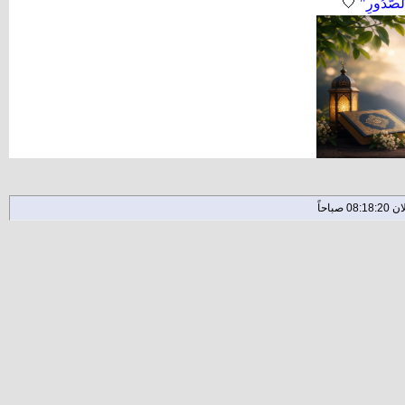
لصُّدُورِ"
🤍