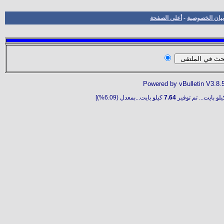
بيان الخصوصية
-
أعلى الصفحة
Powered by vBulletin V3.8.
لو بايت... تم توفير
7.64
كيلو بايت...بمعدل (6.09%)]