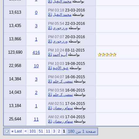
بواسطة
محمد البغيل
03:18 PM
23-03-2016
13,613
0
بواسطة
محمد البغيل
05:54 PM
22-03-2016
13,435
3
بواسطة
ورد جوري
07:07 PM
20-03-2016
13,866
1
بواسطة
ورد جوري
10:24 PM
03-11-2015
123,690
416
بواسطة
أبــو أحمد
10:03 PM
19-08-2015
22,958
10
بواسطة
عبق الأحبة
04:07 PM
16-06-2015
14,384
3
بواسطة
نمضي كـ حلم
03:58 PM
16-06-2015
14,043
2
بواسطة
نمضي كـ حلم
02:51 AM
17-04-2015
13,184
1
بواسطة
سهام رمضان
02:49 AM
17-04-2015
25,644
11
بواسطة
سهام رمضان
صفحة 1 من 180
1
2
3
11
51
101
>
Last
»