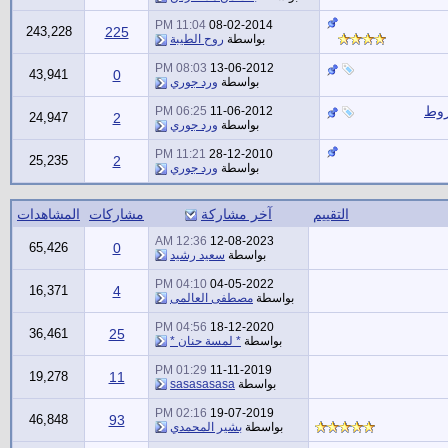
11:04 PM
08-02-2014
243,228
225
بواسطة
روح الطيبة
08:03 PM
13-06-2012
43,941
0
بواسطة
ورد جوري
روط
06:25 PM
11-06-2012
24,947
2
بواسطة
ورد جوري
11:21 PM
28-12-2010
25,235
2
بواسطة
ورد جوري
التقييم
آخر مشاركة
مشاركات
المشاهدات
12:36 AM
12-08-2023
65,426
0
بواسطة
سعيد رشيد
04:10 PM
04-05-2022
16,371
4
بواسطة
مصطفى العالمى
04:56 PM
18-12-2020
36,461
25
بواسطة
* لمسة حنان *
01:29 PM
11-11-2019
19,278
11
بواسطة
sasasasasa
02:16 PM
19-07-2019
46,848
93
بواسطة
بشير المحمدي