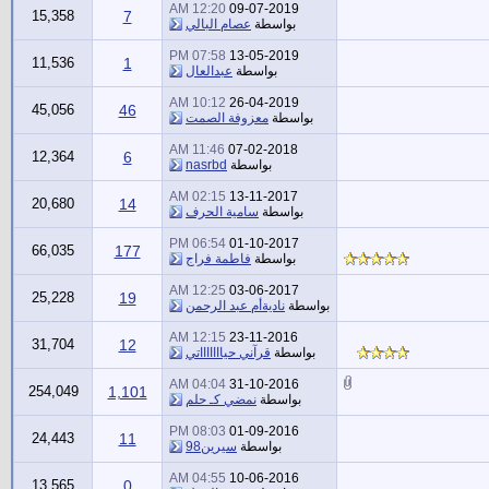
12:20 AM
09-07-2019
15,358
7
بواسطة
عصام البالي
07:58 PM
13-05-2019
11,536
1
بواسطة
عبدالعال
10:12 AM
26-04-2019
45,056
46
بواسطة
معزوفة الصمت
11:46 AM
07-02-2018
12,364
6
بواسطة
nasrbd
02:15 AM
13-11-2017
20,680
14
بواسطة
سامية الحرف
06:54 PM
01-10-2017
66,035
177
بواسطة
فاطمة فراج
12:25 AM
03-06-2017
25,228
19
بواسطة
ناديةأم عبد الرحمن
12:15 AM
23-11-2016
31,704
12
بواسطة
قرآني حياااااااتي
04:04 AM
31-10-2016
254,049
1,101
بواسطة
نمضي كـ حلم
08:03 PM
01-09-2016
24,443
11
بواسطة
سيرين98
04:55 AM
10-06-2016
13,565
0