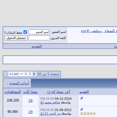
الشفاء , وملتقى الإخاء
اسم العضو
حفظ البيانات؟
كلمة المرور
ات
التقويم
صفحة 1 من 10
1
2
3
>
Last
»
أدوات المنتدى
التقييم
آخر مشاركة
مشاركات
المشاهدات
04:40 PM
04-12-2018
108,329
28
بواسطة
شافق محمد
04:30 PM
31-08-2012
90,484
29
بواسطة
نور اليقين11