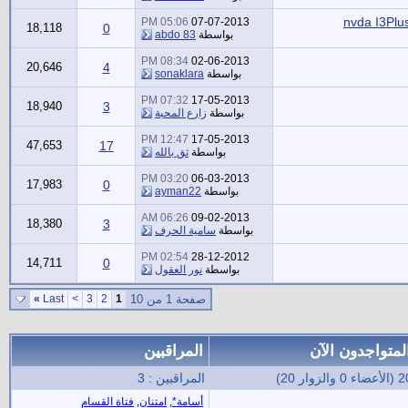
05:06 PM
07-07-2013
18,118
0
بواسطة
abdo 83
08:34 PM
02-06-2013
20,646
4
بواسطة
sonaklara
07:32 PM
17-05-2013
18,940
3
بواسطة
زارع المحبة
12:47 PM
17-05-2013
47,653
17
بواسطة
ثق بالله
03:20 PM
06-03-2013
17,983
0
بواسطة
ayman22
06:26 AM
09-02-2013
18,380
3
بواسطة
سامية الحرف
02:54 PM
28-12-2012
14,711
0
بواسطة
نور العقول
صفحة 1 من 10
1
2
3
>
Last
»
لمتواجدون الآن
المراقبين
ضاء 0 والزوار 20)
المراقبين : 3
أسامة*
,
امتنان
,
فتاة القسام