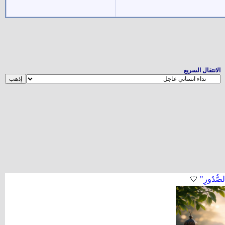
الانتقال السريع
لصُّدُورِ"
🤍