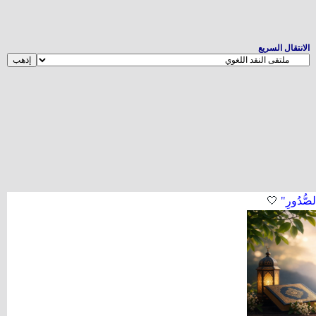
الانتقال السريع
لصُّدُورِ"
🤍