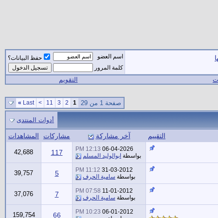
اسم العضو
ا
حفظ البيانات؟
كلمة المرور
ات
التقويم
صفحة 1 من 29
1
2
3
11
>
Last
»
أدوات المنتدى
التقييم
آخر مشاركة
مشاركات
المشاهدات
12:13 PM
06-04-2026
42,688
117
بواسطة
ابوالوليد المسلم
11:12 PM
31-03-2012
39,757
5
بواسطة
سامية الحرف
07:58 PM
11-01-2012
37,076
7
بواسطة
سامية الحرف
10:23 PM
06-01-2012
159,754
66