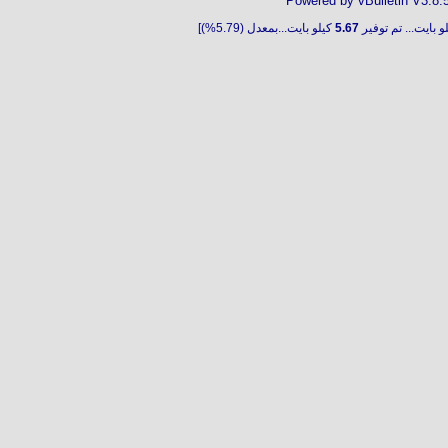
Powered by vBulletin V3.8.
و بايت... تم توفير
5.67
كيلو بايت...بمعدل (5.79%)]