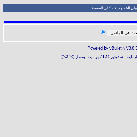
بيان الخصوصية
-
أعلى الصفحة
Powered by vBulletin V3.8.
و بايت... تم توفير
1.31
كيلو بايت...بمعدل (3.10%)]