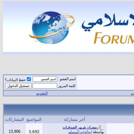
اسم العضو
حفظ البيانات؟
كلمة المرور
ات
التقويم
آخر مشاركة
المواضيع
المشاركات
رمضـان شـهر الصدقـات
13,906
3,692
بواسطة
ابوالوليد المسلم