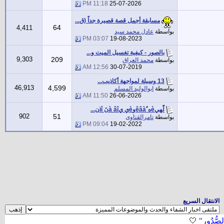
11:18 PM
25-07-2026
مسابقة أجمل قصة قصيرة جداً (ق...
64
4,411
بواسطة
عادل محمد سيد
03:07 PM
19-08-2023
بالصور - كيفية تغسيل الميت و...
9,303
209
بواسطة
محمد العراق
12:56 AM
30-07-2019
13 وسيلة لمواجهة أكاذيب...
46,913
4,599
بواسطة
ابوالوليد المسلم
11:50 AM
26-06-2026
لًَهيèه ٌêâàوèي يà âîنَ ïîن...
902
51
بواسطة
تامرالقناوى
09:04 PM
19-02-2022
الانتقال السريع
لصُّدُورِ"
🤍