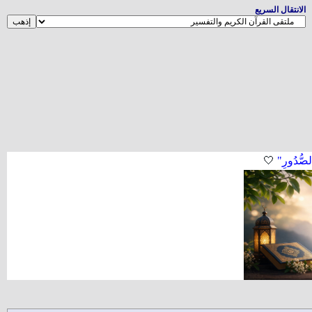
الانتقال السريع
لصُّدُورِ"
🤍