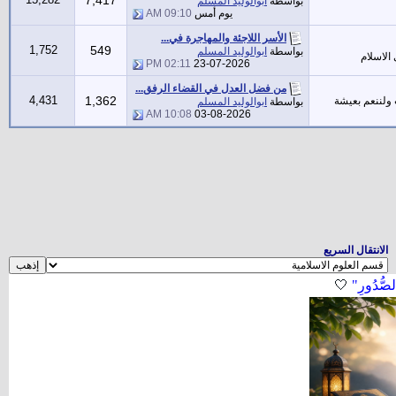
7,417
بواسطة
ابوالوليد المسلم
يوم أمس
09:10 AM
الأسر اللاجئة والمهاجرة في...
1,752
549
بواسطة
ابوالوليد المسلم
الاسلام
02:11 PM
23-07-2026
من فضل العدل في القضاء الرفق...
4,431
1,362
 ولننعم بعيشة
بواسطة
ابوالوليد المسلم
10:08 AM
03-08-2026
الانتقال السريع
لصُّدُورِ"
🤍