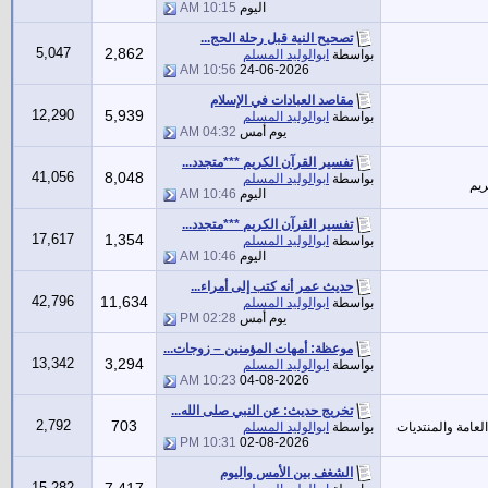
اليوم
10:15 AM
تصحيح النية قبل رحلة الحج...
5,047
2,862
بواسطة
ابوالوليد المسلم
10:56 AM
24-06-2026
مقاصد العبادات في الإسلام
12,290
5,939
بواسطة
ابوالوليد المسلم
يوم أمس
04:32 AM
تفسير القرآن الكريم ***متجدد...
41,056
8,048
بواسطة
ابوالوليد المسلم
ريم
اليوم
10:46 AM
تفسير القرآن الكريم ***متجدد...
17,617
1,354
بواسطة
ابوالوليد المسلم
اليوم
10:46 AM
حديث عمر أنه كتب إلى أمراء...
42,796
11,634
بواسطة
ابوالوليد المسلم
يوم أمس
02:28 PM
موعظة: أمهات المؤمنين – زوجات...
13,342
3,294
بواسطة
ابوالوليد المسلم
10:23 AM
04-08-2026
تخريج حديث: عن النبي صلى الله...
2,792
703
لعامة والمنتديات
بواسطة
ابوالوليد المسلم
10:31 PM
02-08-2026
الشغف بين الأمس واليوم
15,282