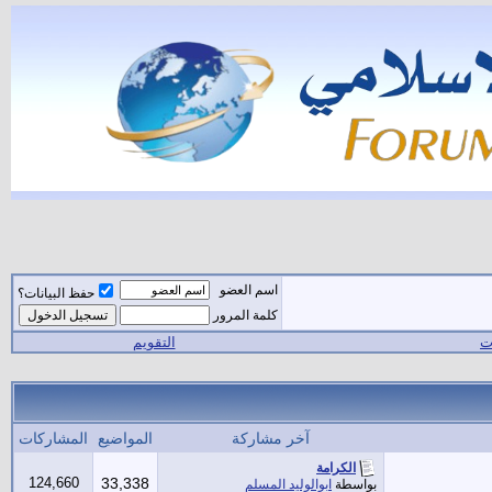
اسم العضو
حفظ البيانات؟
كلمة المرور
ات
التقويم
آخر مشاركة
المواضيع
المشاركات
الكرامة
124,660
33,338
بواسطة
ابوالوليد المسلم