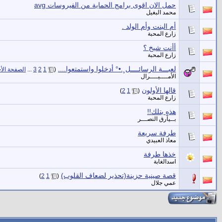
حمل الان اقوى برامج الحماية من الفيروسات avg
محمد البغيل
أم البنت وأم الولد .
زارع المحبة
أأنت شيخ ؟
زارع المحبة
لعبـــة الرسائــــل¸.•° أدخلوا واستمتعوا....
‏
(
1
2
3
...
الصفحة الأ
الأمــــيــــرال
قالها الأولون
‏
)
2
1
(
زارع المحبة
هذهِ بتلك!!
بــيآرق النصـــر
طرفة سريعة
معاذ العبيدي
خذها طرفة
اسدالغابة
قصة صينية حزينة(تحذير لضعاف القلوب)
‏
)
2
1
(
عمي جلال