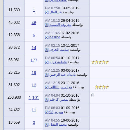
07:58 PM
13-05-2019
11,530
1
بواسطة
عبدالعال
10:12 AM
26-04-2019
45,032
46
بواسطة
معزوفة الصمت
11:46 AM
07-02-2018
12,358
6
بواسطة
nasrbd
02:15 AM
13-11-2017
20,672
14
بواسطة
سامية الحرف
06:54 PM
01-10-2017
65,981
177
بواسطة
فاطمة فراج
12:25 AM
03-06-2017
25,215
19
بواسطة
ناديةأم عبد الرحمن
12:15 AM
23-11-2016
31,692
12
بواسطة
قرآني حياااااااتي
04:04 AM
31-10-2016
253,900
1,101
بواسطة
نمضي كـ حلم
08:03 PM
01-09-2016
24,432
11
بواسطة
سيرين98
04:55 AM
10-06-2016
13,559
0
بواسطة
محمد البغيل