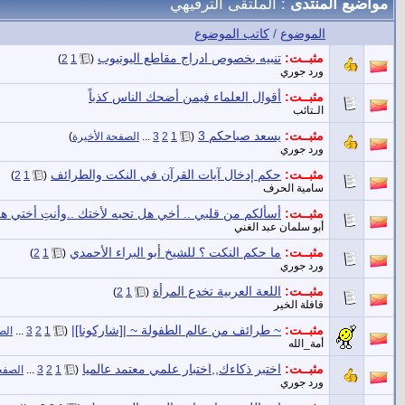
مواضيع المنتدى
: الملتقى الترفيهي
الموضوع
/
كاتب الموضوع
مثبــت:
تنبيه بخصوص ادراج مقاطع اليوتيوب
‏
)
2
1
(
ورد جوري
مثبــت:
أقوال العلماء فيمن أضحك الناس كذباً
الـتائب
مثبــت:
يسعد صباحكم 3
‏
(
1
2
3
...
الصفحة الأخيرة
)
ورد جوري
مثبــت:
حكم إدخال آيات القرآن في النكت والطرائف
‏
)
2
1
(
سامية الحرف
مثبــت:
أسألكم من قلبي .. أخي هل تحبه لأختك ..وأنتِ أختي 
أبو سلمان عبد الغني
مثبــت:
ما حكم النكت ؟ للشيخ أبو البراء الأحمدي
‏
)
2
1
(
ورد جوري
مثبــت:
اللعة العربية تخدع المرأة
‏
)
2
1
(
قافلة الخير
مثبــت:
~ طرائف من عالم الطفولة ~ |[شاركونا]|
‏
(
1
2
3
...
الص
أمة_الله
مثبــت:
اختبر ذكاءك,,اختبار علمي معتمد عالميا
‏
(
1
2
3
...
الصفح
ورد جوري