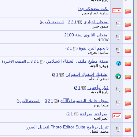
نكت مضحكة جدا
سامية عبدالرحمن
امتحان اجباري
‏
(
1
2
3
...
الصفحة الأخيرة
)
صمود جنين
امتحان الثانوي سنة 2100
emmy
ذابحهم البرد بقوة
‏
)
2
1
(
سامية الحرف
ضيفة مطبخ ملتقى الشفاء الاسلامي
‏
(
1
2
3
...
الصفحة الأخيرة
)
جوهرة الجنة
‏إيشفيك‬ إشفوك إشفوكن
‏
)
2
1
(
نمضي كـ حلم
فكر وأجب .
‏
)
2
1
(
زارع المحبة
سجل حالتك النفسيه الأآآآآن
‏
(
1
2
3
...
الصفحة الأخيرة
)
منيع البوح
بصراحة بصراحة
‏
)
2
1
(
عطرالجنه
تنزيل برنامج Photo Editor Suite لتعديل الصور
محمد البغيل