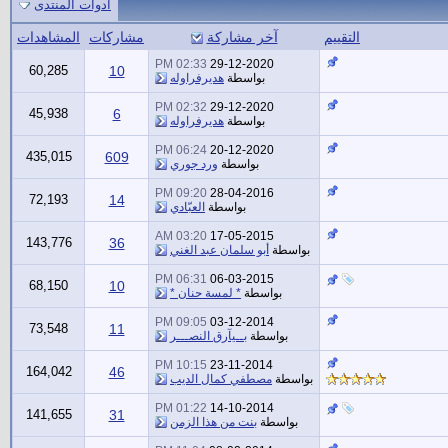
أدوات المنتدى
التقييم
آخر مشاركة
مشاركات
المشاهدات
02:33 PM
29-12-2020
60,285
10
بواسطة
هديرفراوله
02:32 PM
29-12-2020
45,938
6
بواسطة
هديرفراوله
06:24 PM
20-12-2020
435,015
609
بواسطة
ورد جوري
09:20 PM
28-04-2016
72,193
14
بواسطة
العبّادي
03:20 AM
17-05-2015
143,776
36
بواسطة
أبو سلمان عبد الغني
06:31 PM
06-03-2015
68,150
10
بواسطة
* لمسة حنان *
09:05 PM
03-12-2014
73,548
11
بواسطة
بــيآرق النصـــر
10:15 PM
23-11-2014
164,042
46
بواسطة
مصطفي كمال الديب
01:22 PM
14-10-2014
141,655
31
بواسطة
بنت من هذا الزمن