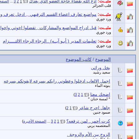
مثبــت:
ادع الله بقضاء حاجة العضو الذي بعدك
‏
(
1
2
3
...
الصفحة
قلب الجزائر
مثبــت:
مواضيع تعارف اعضاء القسم الترفيهي ,, ادخل تعرف و
ورد جوري
مثبــت:
قبل ادراج المواضيع والمشاركات , تفضلوا اخوتي واخو
ورد جوري
مثبــت:
تعليمات المدير ( أبـو آيــه) ..الرجاء الرجاء الالتـــــزام
ورد جوري
الموضوع
/
كاتب الموضوع
بخل وراثى
سعيد رشيد
اجمل الالعاب ادخلوا وعطوني رايكم بسرعه لايفوتكم بسرعه
بنوته الماء
اضحك معنا
‏
)
3
2
1
(
* لمسة حنان *
جاهل احرج شاعر
‏
)
2
1
(
صمود جنين
كرت أحمر.. لمن ترفعه؟
‏
(
1
2
3
...
الصفحة الأخيرة
)
المعتصمه بربي
الزوج بين الأم والزوجة .
زارع المحبة