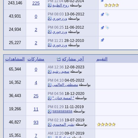
11:04 PM
08-02-2014
243,146
225
بواسطة
روح الطيبة
08:03 PM
13-06-2012
43,931
0
بواسطة
ورد جوري
06:25 PM
11-06-2012
24,934
2
بواسطة
ورد جوري
11:21 PM
28-12-2010
25,227
2
بواسطة
ورد جوري
التقييم
آخر مشاركة
مشاركات
المشاهدات
12:36 AM
12-08-2023
65,344
0
بواسطة
سعيد رشيد
04:10 PM
04-05-2022
16,352
4
بواسطة
مصطفى العالمى
04:56 PM
18-12-2020
36,443
25
بواسطة
* لمسة حنان *
01:29 PM
11-11-2019
19,266
11
بواسطة
sasasasasa
02:16 PM
19-07-2019
46,827
93
بواسطة
بشير المحمدي
12:20 AM
09-07-2019
15,351
7
بواسطة
عصام البالي