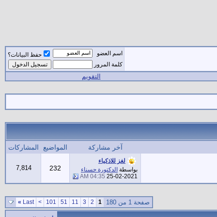
اسم العضو
حفظ البيانات؟
كلمة المرور
التقويم
آخر مشاركة
المواضيع
المشاركات
لغز للاذكياء
7,814
232
بواسطة
الدكتورة حسناء
04:35 AM
25-02-2021
صفحة 1 من 180
1
2
3
11
51
101
>
Last
»