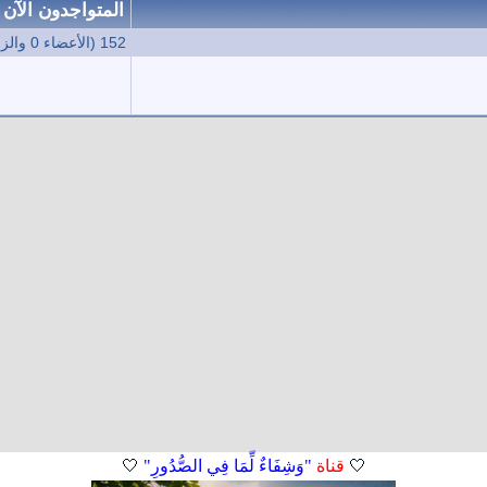
المتواجدون الآن
152 (الأعضاء 0 والزوار 152)
🤍
قناة
"وَشِفَاءٌ لِّمَا فِي الصُّدُورِ"
🤍