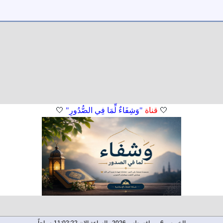
🤍
قناة
"وَشِفَاءٌ لِّمَا فِي الصُّدُورِ"
🤍