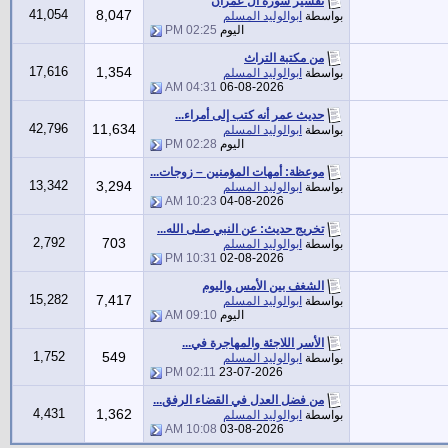
تفسير سورة آل عمران
41,054
8,047
بواسطة
ابوالوليد المسلم
اليوم
02:25 PM
من مكتبة التراث
17,616
1,354
بواسطة
ابوالوليد المسلم
04:31 AM
06-08-2026
حديث عمر أنه كتب إلى أمراء...
42,796
11,634
بواسطة
ابوالوليد المسلم
اليوم
02:28 PM
موعظة: أمهات المؤمنين – زوجات...
13,342
3,294
بواسطة
ابوالوليد المسلم
10:23 AM
04-08-2026
تخريج حديث: عن النبي صلى الله...
2,792
703
بواسطة
ابوالوليد المسلم
10:31 PM
02-08-2026
الشغف بين الأمس واليوم
15,282
7,417
بواسطة
ابوالوليد المسلم
اليوم
09:10 AM
الأسر اللاجئة والمهاجرة في...
1,752
549
بواسطة
ابوالوليد المسلم
02:11 PM
23-07-2026
من فضل العدل في القضاء الرفق...
4,431
1,362
بواسطة
ابوالوليد المسلم
10:08 AM
03-08-2026