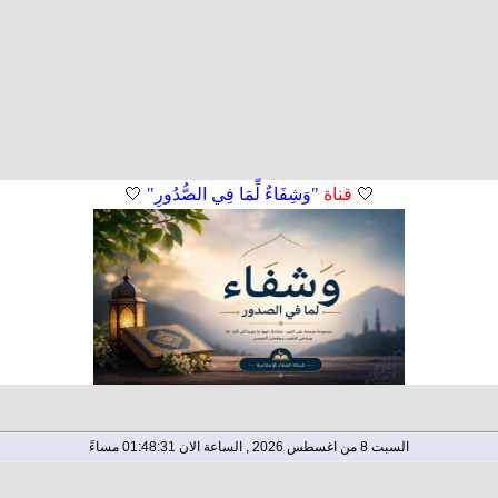
🤍
قناة
"وَشِفَاءٌ لِّمَا فِي الصُّدُورِ"
🤍
السبت 8 من اغسطس 2026 , الساعة الان 01:48:31 مساءً