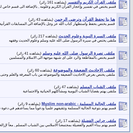
ملتقى القرآن الكريم والتفسير
(يشاهده 161 زائر)
قسم يختص في تفسير وإعجاز القرآن الكريم وعلومه , بالإضافة الى قسم خاص لت
هيا بنا نحفظ القرآن ونرضى الرحمن
(يشاهده 43 زائر)
قسم يختص بحفظ واستظهار كتاب الله عز وجل بالإضافة الى المسابقات القرآنية 
ملتقى السيرة النبوية وعلوم الحديث
(يشاهده 217 زائر)
ملتقى يختص في سيرة الرسول صلى الله عليه وسلم وعلوم الحديث وفقهه
ملتقى نصرة الرسول صلى الله عليه وسلم
(يشاهده 41 زائر)
قسم يختص بالمقاطعة والرد على اى شبهة موجهة الى الاسلام والمسلمين
ملتقى الاحاديث الضعيفة والموضوعة
(يشاهده 60 زائر)
ملتقى يختص بعرض الاحاديث الضعيفة والموضوعه من باب المعرفة والعلم وحتى لا ي
ملتقى الشباب المسلم
(يشاهده 47 زائر)
ملتقى يهتم بقضايا الشباب اليومية ومشاكلهم الحياتية والاجتماعية
ملتقى الجالية المسلمة - Muslim non-arabic
(يشاهده 9 زائر)
قسم يهتم بتوعية الجالية المسلمة وتثقيفهم علمياً ودعوياً مما يساعدهم في دعوة 
ملتقى حراس الفضيلة
(يشاهده 17 زائر)
قسم يهتم ببناء القيم والفضيلة بمجتمعنا الاسلامي بين الشباب المسلم , معاً لإزال