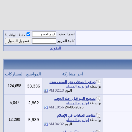
اسم العضو
حفظ البيانات؟
كلمة المرور
التقويم
آخر مشاركة
المواضيع
المشاركات
دواعي الصدق وحذر السلف ضده
124,658
33,336
بواسطة
ابوالوليد المسلم
اليوم
02:13 PM
تصحيح النية قبل رحلة الحج...
5,047
2,862
بواسطة
ابوالوليد المسلم
10:56 AM
24-06-2026
مقاصد العبادات في الإسلام
12,290
5,939
بواسطة
ابوالوليد المسلم
اليوم
04:32 AM