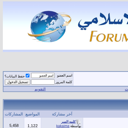
اسم العضو
حفظ البيانات؟
كلمة المرور
ات
التقويم
آخر مشاركة
المواضيع
المشاركات
كلمه السر
5,458
1,122
بواسطة
kakaima