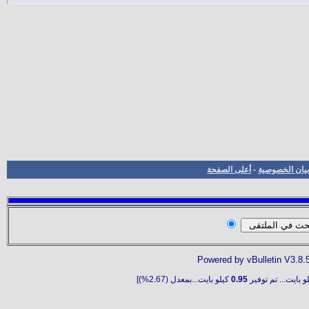
بيان الخصوصية
-
أعلى الصفحة
Powered by vBulletin V3.8.
و بايت... تم توفير
0.95
كيلو بايت...بمعدل (2.67%)]