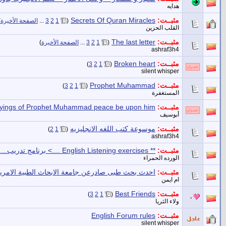
هدايه
مثبــت:
Secrets Of Quran Miracles
‏
(
1
2
3
...
الصفحة الأخيرة
)
القلب الحزين
مثبــت:
The last letter
‏
(
1
2
3
...
الصفحة الأخيرة
)
ashraf3h4
مثبــت:
Broken heart
‏
)
3
2
1
(
silent whisper
مثبــت:
Prophet Muhammad
‏
)
3
2
1
(
المستغفرة
مثبــت:
yings of Prophet Muhammad peace be upon him
أبوسيف
مثبــت:
موسوعة كتب اللغه الانجليزيه
‏
)
2
1
(
ashraf3h4
مثبــت:
** English Listening exercises ....> برنامج تدريب.....**
الورده الحمراء
مثبــت:
احدث بحث طبى صادرعن جامعة الابحاث الطبية الامري
ام ايمن
مثبــت:
Best Friends
‏
)
3
2
1
(
ولاء الثريا
مثبــت:
English Forum rules
silent whisper