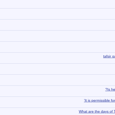
tafsir 
Is h
It is permissible 