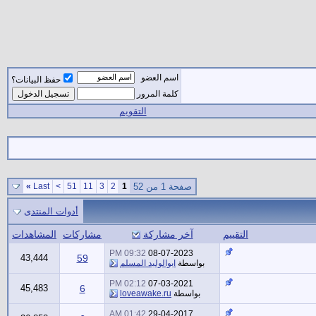
اسم العضو
حفظ البيانات؟
كلمة المرور
التقويم
صفحة 1 من 52
1
2
3
11
51
>
Last
»
أدوات المنتدى
التقييم
آخر مشاركة
مشاركات
المشاهدات
09:32 PM
08-07-2023
43,444
59
بواسطة
ابوالوليد المسلم
02:12 PM
07-03-2021
45,483
6
بواسطة
loveawake.ru
01:42 AM
29-04-2017