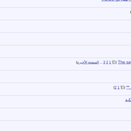
The sa
‏
(
1
2
3
...
الصفحة الأخيرة
)
‏
)
2
1
(
كية