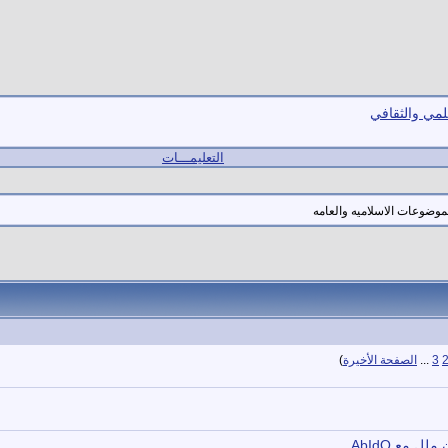
لمي والثقافي
التعليمـــات
3
...
الصفحة الأخيرة
)
 مع AbIdO.