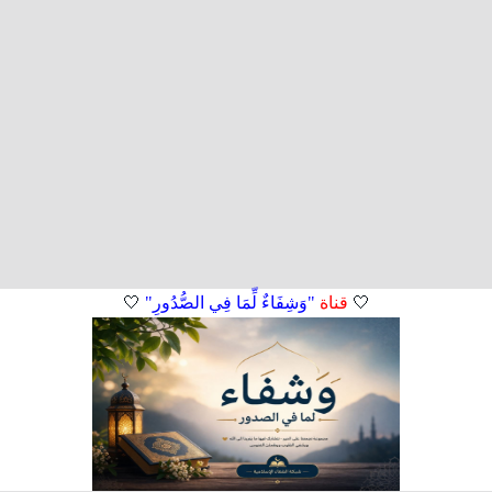
🤍
قناة
"وَشِفَاءٌ لِّمَا فِي الصُّدُورِ"
🤍