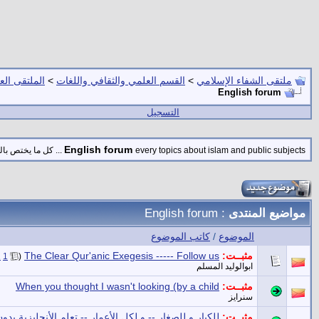
ملتقى الشفاء الإسلامي
>
القسم العلمي والثقافي واللغات
>
الملتقى الع
English forum
التسجيل
English forum
every topics about islam and public subjects ... كل ما يختص بالموضوعات الاسلاميه والعامه
مواضيع المنتدى
: English forum
الموضوع
/
كاتب الموضوع
مثبــت:
The Clear Qur'anic Exegesis ----- Follow us
‏
2
1
(
ابوالوليد المسلم
مثبــت:
When you thought I wasn't looking (by a child
سنرايز
مثبــت:
للكبار و للصغار -- و لكل الأعمار -- تعلم الأنجليزية بدون ملل