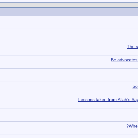
The s
Be advocates 
So
Lessons taken from Allah’s Sa
When